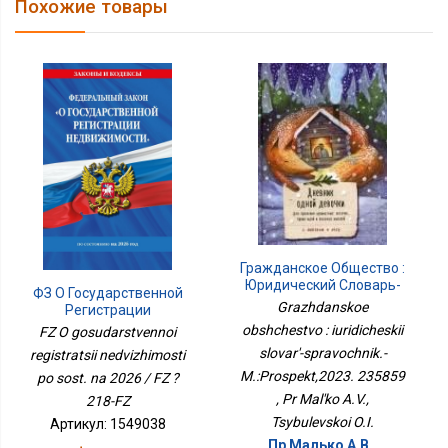
Похожие товары
Гражданское Общество :
Юридический Словарь-
ФЗ О Государственной
Справочник.-
Grazhdanskoe
Регистрации
М.:Проспект,2023.
Недвижимости По Сост.
obshchestvo : iuridicheskii
FZ O gosudarstvennoi
235859
На 2026 / ФЗ № 218-ФЗ
slovar'-spravochnik.-
registratsii nedvizhimosti
M.:Prospekt,2023. 235859
po sost. na 2026 / FZ ?
, Pr Mal'ko A.V.,
218-FZ
Tsybulevskoi O.I.
Артикул: 1549038
Пр Малько А.В.,