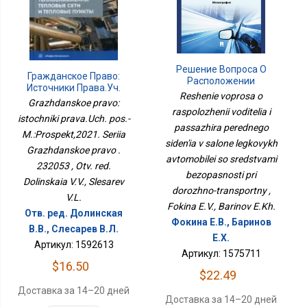
Решение Вопроса О
Гражданское Право:
Расположении
Источники Права.Уч.
Водителя И Пассажира
Reshenie voprosa o
Пос.-М.:Проспект,2021.
Grazhdanskoe pravo:
Переднего Сиденья В
Серия Гражданское
raspolozhenii voditelia i
Салоне Легковых
istochniki prava.Uch. pos.-
Право . 232053
passazhira perednego
Автомобилей Со
M.:Prospekt,2021. Seriia
Средствами
siden'ia v salone legkovykh
Grazhdanskoe pravo .
Безопасности При
avtomobilei so sredstvami
Дорожно-Транспортны
232053 , Otv. red.
bezopasnosti pri
Dolinskaia V.V., Slesarev
dorozhno-transportny ,
V.L.
Fokina E.V., Barinov E.Kh.
Отв. ред. Долинская
Фокина Е.В., Баринов
В.В., Слесарев В.Л.
Е.Х.
Артикул: 1592613
Артикул: 1575711
$16.50
$22.49
Доставка за 14–20 дней
Доставка за 14–20 дней