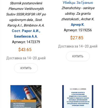
Судов СССР,РСФСР И РФ
Убийцы. За Гранью
Sbornik postanovlenii
По Уголовным Дела
Жестокости
Zhenshchiny - seriinye
Plenumov Verkhovnykh
ubiitsy. Za gran'iu
Sudov SSSR,RSFSR i RF po
zhestokosti , Archer K.
ugolovnym dela , Sost.
Арчер К.
Rarog A.I., Bimbinov A.A.
Артикул: 1519256
Сост. Рарог А.И.,
Бимбинов А.А.
$27.85
Артикул: 1472379
Доставка за 14–20 дней
$43.65
КУПИТЬ
Доставка за 14–20 дней
КУПИТЬ