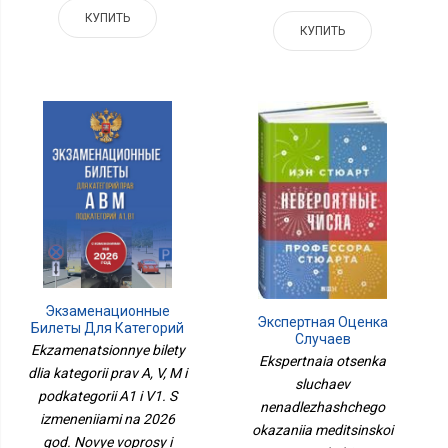
КУПИТЬ
КУПИТЬ
Экзаменационные
Экспертная Оценка
Билеты Для Категорий
Случаев
Прав А, В, М И
Ekzamenatsionnye bilety
Ненадлежащего
Ekspertnaia otsenka
Подкатегорий А1 И В1. С
Оказания Медицинской
dlia kategorii prav A, V, M i
Изменениями На 2026
sluchaev
Помощи В
Год. Новые Вопросы И
podkategorii A1 i V1. S
Кардиологической
nenadlezhashchego
Варианты Ответов
izmeneniiami na 2026
Практике. Монография.-
okazaniia meditsinskoi
М.:Проспект,2023.
god. Novye voprosy i