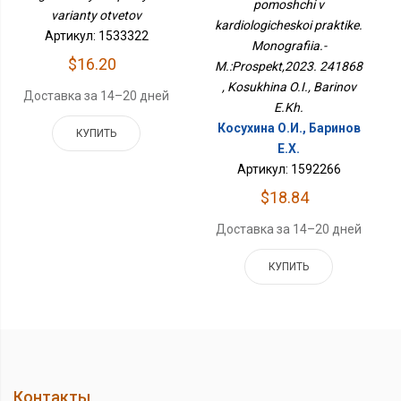
pomoshchi v
241868
varianty otvetov
kardiologicheskoi praktike.
Артикул: 1533322
Monografiia.-
$16.20
M.:Prospekt,2023. 241868
, Kosukhina O.I., Barinov
Доставка за 14–20 дней
E.Kh.
Косухина О.И., Баринов
КУПИТЬ
Е.Х.
Артикул: 1592266
$18.84
Доставка за 14–20 дней
КУПИТЬ
Контакты