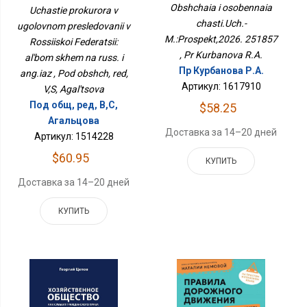
Преследовании В
Obshchaia i osobennaia
Uchastie prokurora v
251857
Российской Федерации:
chasti.Uch.-
ugolovnom presledovanii v
Альбом Схем На Русс. И
M.:Prospekt,2026. 251857
Rossiiskoi Federatsii:
Анг.яз
, Pr Kurbanova R.A.
al'bom skhem na russ. i
Пр Курбанова Р.А.
ang.iaz , Pod obshch, red,
Артикул: 1617910
V,S, Agal'tsova
Под общ, ред, В,С,
$58.25
Агальцова
Доставка за 14–20 дней
Артикул: 1514228
$60.95
КУПИТЬ
Доставка за 14–20 дней
КУПИТЬ