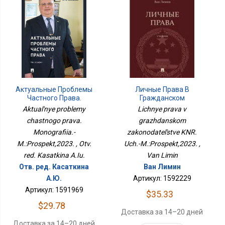
Актуальные Проблемы
Личные Права В
Частного Права.
Гражданском
Монография.-
Законодательстве КНР.
Aktual'nye problemy
Lichnye prava v
М.:Проспект,2023.
Уч.-М.:Проспект,2023.
chastnogo prava.
grazhdanskom
Monografiia.-
zakonodatel'stve KNR.
M.:Prospekt,2023. , Otv.
Uch.-M.:Prospekt,2023. ,
red. Kasatkina A.Iu.
Van Limin
Отв. ред. Касаткина
Ван Лимин
А.Ю.
Артикул: 1592229
Артикул: 1591969
$35.33
$29.78
Доставка за 14–20 дней
Доставка за 14–20 дней