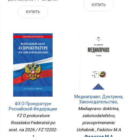
КУПИТЬ
КУПИТЬ
Медиаправо: Доктрина,
Законодательство,
ФЗ О Прокуратуре
Правоприменение:
Mediapravo: doktrina,
Российской Федерации
Учебник
По Сост. На 2026 / ФЗ
zakonodatel'stvo,
FZ O prokurature
№2202-1
pravoprimenenie:
Rossiiskoi Federatsii po
Uchebnik , Fedotov M.A
sost. na 2026 / FZ ?2202-
Федотов М.А
1