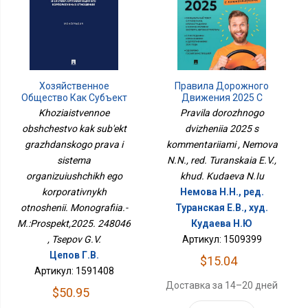
Хозяйственное
Правила Дорожного
Общество Как Субъект
Движения 2025 С
Гражданского Права И
Комментариями
Khoziaistvennoe
Pravila dorozhnogo
Система Организующих
obshchestvo kak sub'ekt
dvizheniia 2025 s
Его Корпоративных
grazhdanskogo prava i
Отношений.
kommentariiami , Nemova
Монография.-
sistema
N.N., red. Turanskaia E.V.,
М.:Проспект,2025.
organizuiushchikh ego
khud. Kudaeva N.Iu
248046
korporativnykh
Немова Н.Н., ред.
otnoshenii. Monografiia.-
Туранская Е.В., худ.
M.:Prospekt,2025. 248046
Кудаева Н.Ю
, Tsepov G.V.
Артикул: 1509399
Цепов Г.В.
$15.04
Артикул: 1591408
Доставка за 14–20 дней
$50.95