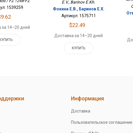
od / FZ ?248-FZ
E.V., Barinov E.Kh.
O
ул: 1539259
Фокина Е.В., Баринов Е.Х.
От
Артикул: 1575711
$9.62
$22.49
 за 14–20 дней
Доставка за 14–20 дней
До
КУПИТЬ
КУПИТЬ
оддержки
Информация
Доставка
Пользовательское соглашение