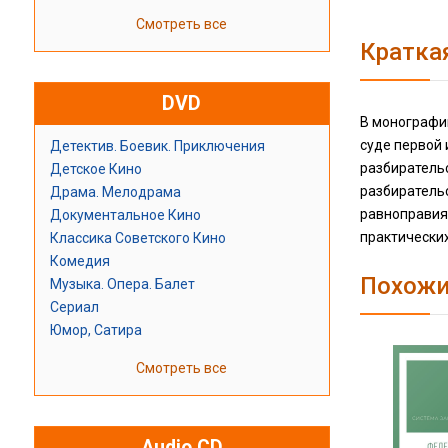
Смотреть все
Кратка
DVD
В монографи
суде первой
Детектив. Боевик. Приключения
разбиратель
Детское Кино
разбирательс
Драма. Мелодрама
равноправия 
Документальное Кино
практических
Классика Советского Кино
Комедия
Похожи
Музыка. Опера. Балет
Сериал
Юмор, Сатира
Смотреть все
Audio CD