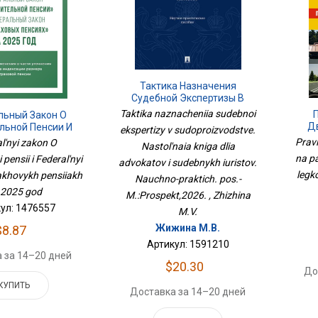
Тактика Назначения
Судебной Экспертизы В
Судопроизводстве.
Taktika naznacheniia sudebnoi
льный Закон О
Настольная Книга Для
Д
льной Пенсии И
ekspertizy v sudoproizvodstve.
Адвокатов И Судебных
Пр
льный Закон О
Prav
l'nyi zakon O
Юристов. Научно-Практич.
Nastol'naia kniga dlia
За
 Пенсиях На 2025
Пос.-М.:Проспект,2026.
na pa
 pensii i Federal'nyi
advokatov i sudebnykh iuristov.
Год
legk
akhovykh pensiiakh
Nauchno-praktich. pos.-
 2025 god
M.:Prospekt,2026. , Zhizhina
ул: 1476557
M.V.
Жижина М.В.
$8.87
Артикул: 1591210
 за 14–20 дней
$20.30
До
КУПИТЬ
Доставка за 14–20 дней