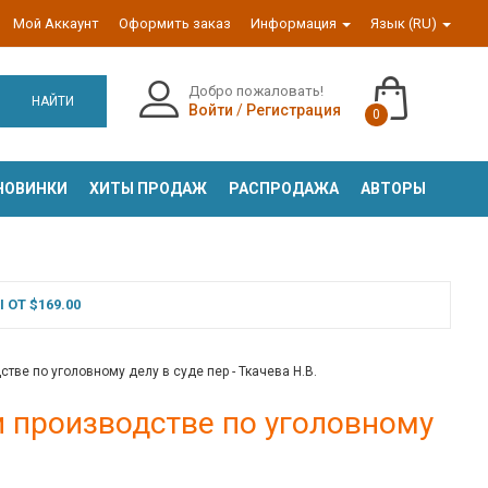
Мой Аккаунт
Оформить заказ
Информация
Язык (RU)
Добро пожаловать!
НАЙТИ
Войти
/
Регистрация
0
НОВИНКИ
ХИТЫ ПРОДАЖ
РАСПРОДАЖА
АВТОРЫ
ОТ $169.00
тве по уголовному делу в суде пер - Ткачева Н.В.
и производстве по уголовному