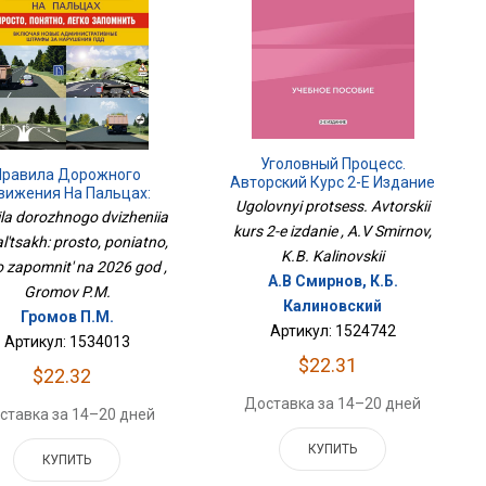
Уголовный Процесс.
Правила Дорожного
Авторский Курс 2-Е Издание
вижения На Пальцах:
Ugolovnyi protsess. Avtorskii
осто, Понятно, Легко
ila dorozhnogo dvizheniia
помнить На 2026 Год
kurs 2-e izdanie , A.V Smirnov,
l'tsakh: prosto, poniatno,
K.B. Kalinovskii
o zapomnit' na 2026 god ,
А.В Смирнов, К.Б.
Gromov P.M.
Калиновский
Громов П.М.
Артикул: 1524742
Артикул: 1534013
$22.31
$22.32
Доставка за 14–20 дней
ставка за 14–20 дней
КУПИТЬ
КУПИТЬ