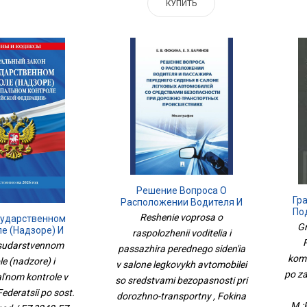
КУПИТЬ
Решение Вопроса О
Гр
Расположении Водителя И
По
Пассажира Переднего
Reshenie voprosa o
сударственном
Сиденья В Салоне Легковых
Gr
е (надзоре) И
raspolozhenii voditelia i
Автомобилей Со
ьном Контроле В
sudarstvennom
passazhira perednego siden'ia
Средствами Безопасности
ой Федерации По
Судеб
komm
При Дорожно-Транспортны
le (nadzore) i
v salone legkovykh avtomobilei
26 Год / ФЗ №248-
М.:
po za
l'nom kontrole v
ФЗ
so sredstvami bezopasnosti pri
Federatsii po sost.
dorozhno-transportny , Fokina
M.: