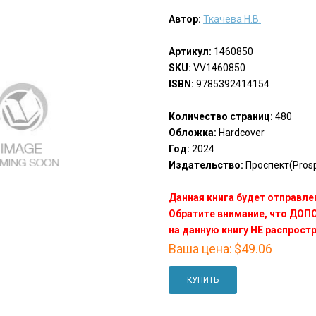
Автор:
Ткачева Н.В.
Артикул:
1460850
SKU:
VV1460850
ISBN:
9785392414154
Количество страниц:
480
Обложка:
Hardcover
Год:
2024
Издательство:
Проспект(Prosp
Данная книга будет отправлен
Обратите внимание, что ДО
на данную книгу НЕ распрост
Ваша цена:
$49.06
КУПИТЬ