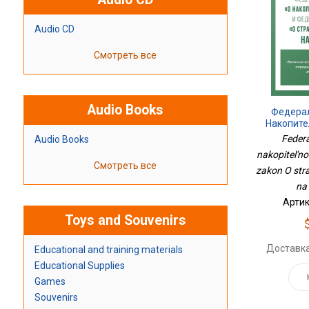
Audio CD
Смотреть все
Audio Books
Федера
Накопите
Федера
Federa
Audio Books
Страховых
nakopitel'noi
Смотреть все
zakon O str
na
Артик
Toys and Souvenirs
Доставка
Educational and training materials
Educational Supplies
Games
Souvenirs