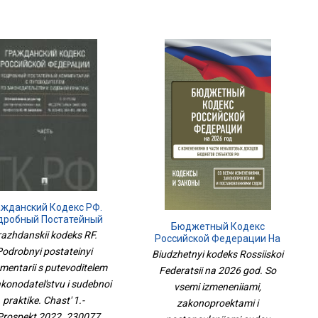
ажданский Кодекс РФ.
дробный Постатейный
Бюджетный Кодекс
Комментарий С
azhdanskii kodeks RF.
Российской Федерации На
Путеводителем По
2026 Год. Со Всеми
Podrobnyi postateinyi
Biudzhetnyi kodeks Rossiiskoi
Законодательству И
Изменениями,
ной Практике. Часть 1.-
entarii s putevoditelem
Federatsii na 2026 god. So
Законопроектами И
Проспект,2022. 230077
konodatel'stvu i sudebnoi
Постановлениями Судов
vsemi izmeneniiami,
praktike. Chast' 1.-
zakonoproektami i
Prospekt,2022. 230077 ,