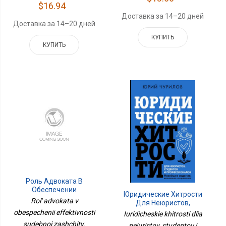
$16.94
Доставка за 14–20 дней
Доставка за 14–20 дней
КУПИТЬ
КУПИТЬ
Роль Адвоката В
Обеспечении
Юридические Хитрости
Эффективности
Rol' advokata v
Для Неюристов,
Судебной Защиты.
Студентов И
obespechenii effektivnosti
Iuridicheskie khitrosti dlia
Монография.-
Профессионалов.
sudebnoi zashchity.
М.:Проспект,2024.
neiuristov, studentov i