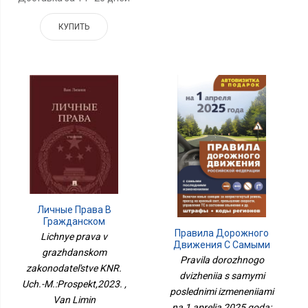
КУПИТЬ
Личные Права В
Гражданском
Законодательстве КНР.
Правила Дорожного
Lichnye prava v
Уч.-М.:Проспект,2023.
Движения С Самыми
grazhdanskom
Последними
Pravila dorozhnogo
zakonodatel'stve KNR.
Изменениями На 1
dvizheniia s samymi
Апреля 2025 Года:
Uch.-M.:Prospekt,2023. ,
Штрафы, Коды Регионов
poslednimi izmeneniiami
Van Limin
na 1 aprelia 2025 goda: