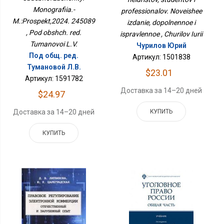
Новейшее Издание,
245089
Monografiia.-
professionalov. Noveishee
Дополненное И
Исправленное
M.:Prospekt,2024. 245089
izdanie, dopolnennoe i
, Pod obshch. red.
ispravlennoe , Churilov Iurii
Tumanovoi L.V.
Чурилов Юрий
Под общ. ред.
Артикул: 1501838
Тумановой Л.В.
$23.01
Артикул: 1591782
Доставка за 14–20 дней
$24.97
Доставка за 14–20 дней
КУПИТЬ
КУПИТЬ