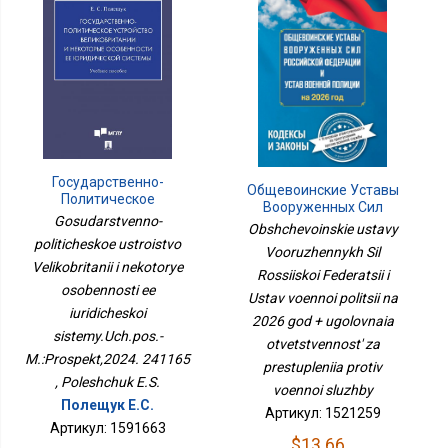
Государственно-
Общевоинские Уставы
Политическое
Вооруженных Сил
Устройство
Gosudarstvenno-
Российской Федерации
Obshchevoinskie ustavy
Великобритании И
И Устав Военной
politicheskoe ustroistvo
Некоторые Особенности
Vooruzhennykh Sil
Полиции На 2026 Год +
Velikobritanii i nekotorye
Ее Юридической
Rossiiskoi Federatsii i
Уголовная
Системы.Уч.пос.-
osobennosti ee
Ответственность За
Ustav voennoi politsii na
М.:Проспект,2024.
Преступления Против
iuridicheskoi
241165
2026 god + ugolovnaia
Военной Службы
sistemy.Uch.pos.-
otvetstvennost' za
M.:Prospekt,2024. 241165
prestupleniia protiv
, Poleshchuk E.S.
voennoi sluzhby
Полещук Е.С.
Артикул: 1521259
Артикул: 1591663
$13.66