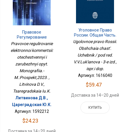
Уголовное Право
Правовое
России. Общая Часть.
Регулирование
Учебник / Под Ред.
Ugolovnoe pravo Rossii.
Электронной
Pravovoe regulirovanie
В.В.Лукьянова - 3-Е Изд.,
Коммерции:
Obshchaia chast'.
Испр.и Доп.
elektronnoi kommertsii:
Отечественный И
Uchebnik / pod red.
Зарубежный Опыт.
otechestvennyi i
V.V.Luk'ianova - 3-e izd.,
Монография.-
zarubezhnyi opyt.
М.:Проспект,2023.
ispr.i dop.
Monografiia.-
Артикул: 1616040
M.:Prospekt,2023. ,
$59.47
Litvinova D.V.,
Tsaregradskaia Iu.K.
Доставка за 14–20 дней
Литвинова Д.В.,
Цареградская Ю.К.
КУПИТЬ
Артикул: 1592212
$24.23
Доставка за 14–20 дней