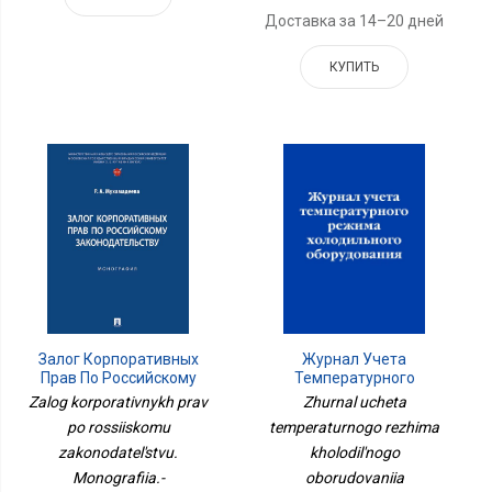
Доставка за 14–20 дней
КУПИТЬ
Залог Корпоративных
Журнал Учета
Прав По Российскому
Температурного
Законодательству.
Режима Холодильного
Zalog korporativnykh prav
Zhurnal ucheta
Монография.-
Оборудования
po rossiiskomu
temperaturnogo rezhima
М.:Проспект,2024.
zakonodatel'stvu.
kholodil'nogo
Monografiia.-
oborudovaniia