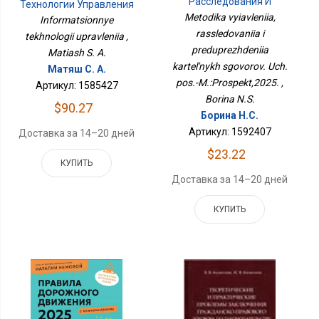
Расследования И
Технологии Управления
Предупреждения
Metodika vyiavleniia,
Informatsionnye
Картельных Сговоров.
rassledovaniia i
tekhnologii upravleniia ,
Уч. Пос.-
М.:Проспект,2025.
preduprezhdeniia
Matiash S. A.
kartel'nykh sgovorov. Uch.
Матяш С. А.
pos.-M.:Prospekt,2025. ,
Артикул: 1585427
Borina N.S.
$90.27
Борина Н.С.
Артикул: 1592407
Доставка за 14–20 дней
$23.22
КУПИТЬ
Доставка за 14–20 дней
КУПИТЬ