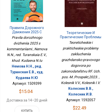
Правила Дорожного
Движения 2025 С
Теоретические И
Комментариями
Практические Проблемы
Pravila dorozhnogo
Заключения
Teoreticheskie i
dvizheniia 2025 s
Гражданско-Правового
prakticheskie problemy
kommentariiami , Nemova
Договора По
Законодательству РФ.
zakliucheniia
N.N., red. Turanskaia E.V.,
Уч. Пос.-
grazhdansko-pravovogo
khud. Kudaeva N.Iu
М.:Проспект,2023.
dogovora po
Немова Н.Н., ред.
zakonodatel'stvu RF. Uch.
Туранская Е.В., худ.
pos.-M.:Prospekt,2023. ,
Кудаева Н.Ю
Kolesnik V.V., Kolesnik I.V.
Артикул: 1509399
Колесник В.В.,
$15.04
Колесник И.В.
Артикул: 1592057
Доставка за 14–20 дней
$22.49
КУПИТЬ