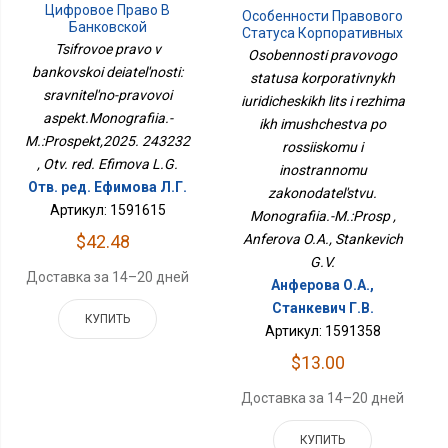
Цифровое Право В
Особенности Правового
Банковской
Статуса Корпоративных
Деятельности:
Tsifrovoe pravo v
Юридических Лиц И
Osobennosti pravovogo
Сравнительно-Правовой
Режима Их Имущества
bankovskoi deiatel'nosti:
statusa korporativnykh
Аспект.Монография.-
По Российскому И
sravnitel'no-pravovoi
М.:Проспект,2025.
iuridicheskikh lits i rezhima
Иностранному
243232
Законодательству.
aspekt.Monografiia.-
ikh imushchestva po
Монография.-М.:Просп
M.:Prospekt,2025. 243232
rossiiskomu i
, Otv. red. Efimova L.G.
inostrannomu
Отв. ред. Ефимова Л.Г.
zakonodatel'stvu.
Артикул: 1591615
Monografiia.-M.:Prosp ,
Anferova O.A., Stankevich
$42.48
G.V.
Доставка за 14–20 дней
Анферова О.А.,
Станкевич Г.В.
КУПИТЬ
Артикул: 1591358
$13.00
Доставка за 14–20 дней
КУПИТЬ