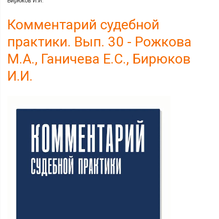
Бирюков И.И.
Комментарий судебной
практики. Вып. 30 - Рожкова
М.А., Ганичева Е.С., Бирюков
И.И.