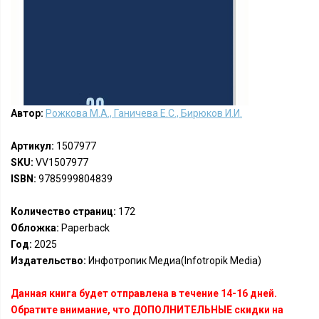
Автор:
Рожкова М.А., Ганичева Е.С., Бирюков И.И.
Артикул:
1507977
SKU:
VV1507977
ISBN:
9785999804839
Количество страниц:
172
Обложка:
Paperback
Год:
2025
Издательство:
Инфотропик Медиа(Infotropik Media)
Данная книга будет отправлена в течение 14-16 дней.
Обратите внимание, что ДОПОЛНИТЕЛЬНЫЕ скидки на