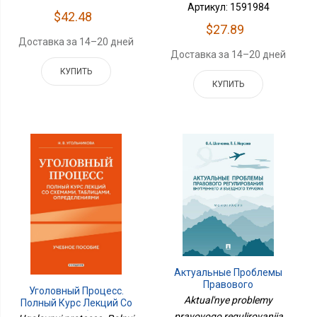
Артикул: 1591984
$42.48
$27.89
Доставка за 14–20 дней
Доставка за 14–20 дней
КУПИТЬ
КУПИТЬ
Актуальные Проблемы
Правового
Уголовный Процесс.
Регулирования
Aktual'nye problemy
Полный Курс Лекций Со
Внутреннего И
Схемами, Таблицами,
pravovogo regulirovaniia