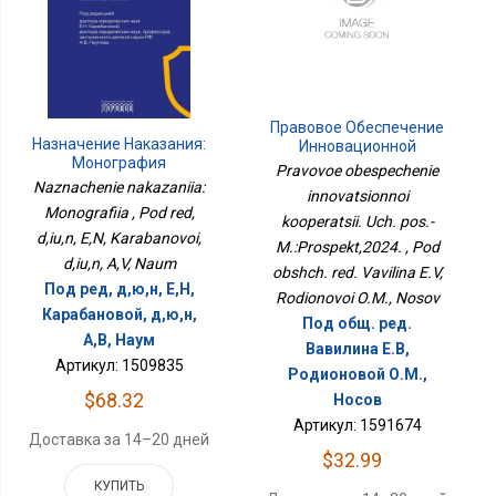
Правовое Обеспечение
Назначение Наказания:
Инновационной
Монография
Кооперации. Уч. Пос.-
Pravovoe obespechenie
М.:Проспект,2024.
Naznachenie nakazaniia:
innovatsionnoi
Monografiia , Pod red,
kooperatsii. Uch. pos.-
d,iu,n, E,N, Karabanovoi,
M.:Prospekt,2024. , Pod
d,iu,n, A,V, Naum
obshch. red. Vavilina E.V,
Под ред, д,ю,н, Е,Н,
Rodionovoi O.M., Nosov
Карабановой, д,ю,н,
Под общ. ред.
А,В, Наум
Вавилина Е.В,
Артикул: 1509835
Родионовой О.М.,
$68.32
Носов
Артикул: 1591674
Доставка за 14–20 дней
$32.99
КУПИТЬ