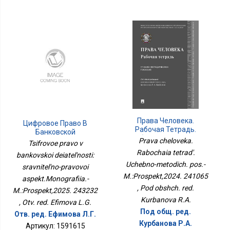
Права Человека.
Цифровое Право В
Рабочая Тетрадь.
Банковской
Учебно-Методич. Пос.-
Деятельности:
Prava cheloveka.
Tsifrovoe pravo v
М.:Проспект,2024.
Сравнительно-Правовой
Rabochaia tetrad'.
bankovskoi deiatel'nosti:
241065
Аспект.Монография.-
Uchebno-metodich. pos.-
sravnitel'no-pravovoi
М.:Проспект,2025.
243232
M.:Prospekt,2024. 241065
aspekt.Monografiia.-
, Pod obshch. red.
M.:Prospekt,2025. 243232
Kurbanova R.A.
, Otv. red. Efimova L.G.
Под общ. ред.
Отв. ред. Ефимова Л.Г.
Курбанова Р.А.
Артикул: 1591615