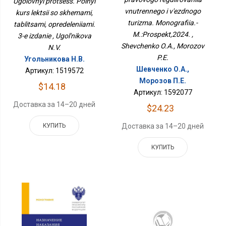
Ugolovnyi protsess. Polnyi
Въездного Туризма.
Определениями. 3-Е
vnutrennego i v'ezdnogo
Монография.-
kurs lektsii so skhemami,
Издание
М.:Проспект,2024.
turizma. Monografiia.-
tablitsami, opredeleniiami.
M.:Prospekt,2024. ,
3-e izdanie , Ugol'nikova
Shevchenko O.A., Morozov
N.V.
P.E.
Угольникова Н.В.
Шевченко О.А.,
Артикул: 1519572
Морозов П.Е.
$14.18
Артикул: 1592077
Доставка за 14–20 дней
$24.23
Доставка за 14–20 дней
КУПИТЬ
КУПИТЬ