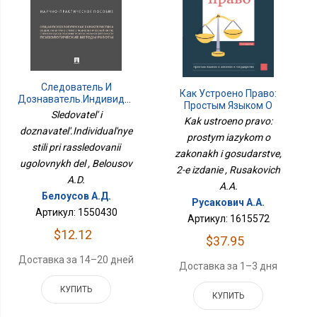
Следователь И
Как Устроено Право:
Дознаватель.Индивидуальные
Простым Языком О
Стили При
Sledovatel' i
Законах И Государстве,
Kak ustroeno pravo:
Расследовании
2-Е Издание
doznavatel'.Individual'nye
Уголовных Дел
prostym iazykom o
stili pri rassledovanii
zakonakh i gosudarstve,
ugolovnykh del , Belousov
2-e izdanie , Rusakovich
A.D.
A.A.
Белоусов А.Д.
Русакович А.А.
Артикул: 1550430
Артикул: 1615572
$12.12
$37.95
Доставка за 14–20 дней
Доставка за 1–3 дня
КУПИТЬ
КУПИТЬ