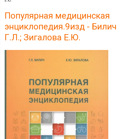
Е.Ю.
Популярная медицинская
энциклопедия.9изд - Билич
Г.Л.; Зигалова Е.Ю.