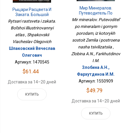
Мир Минералов.
Рыцари Расцвета И
Путеводитель По
Заката. Большой
Минералам И Горным
Иллюстрированный
Mir mineralov. Putevoditel'
Rytsari rastsveta i zakata.
Породам, Из Которых
Атлас
po mineralam i gornym
Bol'shoi illiustrirovannyi
Состоит Земля И
porodam, iz kotorykh
Построена Наша
atlas , Shpakovskii
Цивилизация
sostoit Zemlia i postroena
Viacheslav Olegovich
nasha tsivilizatsiia ,
Шпаковский Вячеслав
Zlobina A.N., Farkhutdinov
Олегович
I.M.
Артикул: 1470545
Злобина А.Н.,
$61.44
Фархутдинов И.М.
Артикул: 1550909
Доставка за 14–20 дней
$49.79
КУПИТЬ
Доставка за 14–20 дней
КУПИТЬ