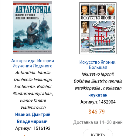
Антарктида. История
Искусство Японии.
Изучения Ледяного
Большая
Континента. Большой
Иллюстрированная
Antarktida. Istoriia
Iskusstvo Iaponii.
Иллюстрированный
Энциклопедия
izucheniia ledianogo
Bol'shaia illiustrirovannaia
Атлас
kontinenta. Bol'shoi
entsiklopediia , neukazan
illiustrirovannyi atlas ,
неуказан
Ivanov Dmitrii
Артикул: 1452904
Vladimirovich
$46.79
Иванов Дмитрий
Владимирович
Доставка за 14–20 дней
Артикул: 1516193
КУПИТЬ