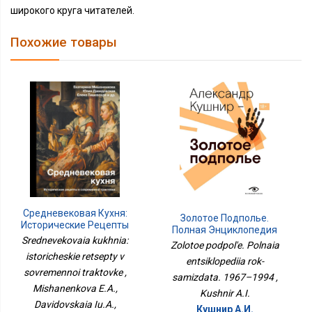
широкого круга читателей.
Похожие товары
Средневековая Кухня:
Золотое Подполье.
Исторические Рецепты
Полная Энциклопедия
В Современной
Srednevekovaia kukhnia:
Рок-Самиздата. 1967–
Zolotoe podpol'e. Polnaia
Трактовке
1994
istoricheskie retsepty v
entsiklopediia rok-
sovremennoi traktovke ,
samizdata. 1967–1994 ,
Mishanenkova E.A.,
Kushnir A.I.
Davidovskaia Iu.A.,
Кушнир А.И.