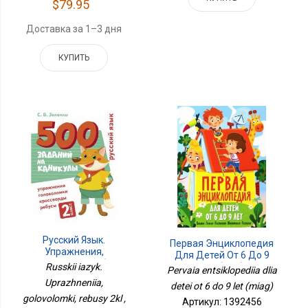
$79.95
Доставка за 1–3 дня
КУПИТЬ
Русский Язык.
Первая Энциклопедия
Упражнения,
Для Детей От 6 До 9
Головоломки, Ребусы
Лет (мяг)
Russkii iazyk.
Pervaia entsiklopediia dlia
2кл
Uprazhneniia,
detei ot 6 do 9 let (miag)
golovolomki, rebusy 2kl ,
Артикул: 1392456