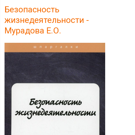
Безопасность
жизнедеятельности -
Мурадова Е.О.