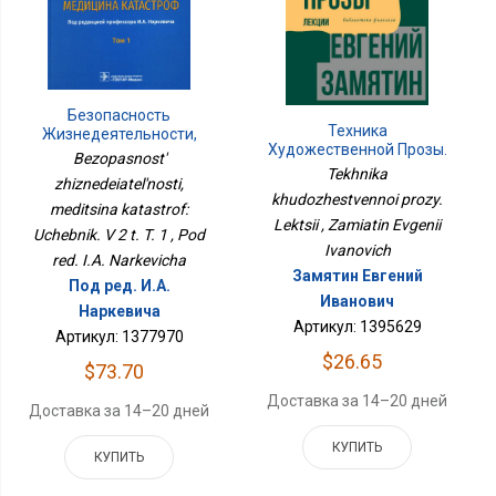
Безопасность
Техника
Жизнедеятельности,
Художественной Прозы.
Медицина Катастроф:
Bezopasnost'
Лекции
Учебник. В 2 Т. Т. 1
Tekhnika
zhiznedeiatel'nosti,
khudozhestvennoi prozy.
meditsina katastrof:
Lektsii , Zamiatin Evgenii
Uchebnik. V 2 t. T. 1 , Pod
Ivanovich
red. I.A. Narkevicha
Замятин Евгений
Под ред. И.А.
Иванович
Наркевича
Артикул: 1395629
Артикул: 1377970
$26.65
$73.70
Доставка за 14–20 дней
Доставка за 14–20 дней
КУПИТЬ
КУПИТЬ