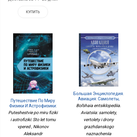
КУПИТЬ
Большая Энциклопедия.
Авиация: Самолеты,
Путешествие По Миру
Вертолеты И Дроны
Bol'shaia entsiklopediia.
Физики И Астрофизики:
Гражданского
Сто Лет Тому Вперёд
Aviatsiia: samolety,
Puteshestvie po miru fiziki
Назначения
vertolety i drony
i astrofiziki: Sto let tomu
grazhdanskogo
vpered , Nikonov
naznacheniia
Aleksandr