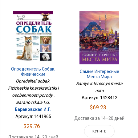
Определитель Собак.
Самые Интересные
Физические
Места Мира
Характеристики И
Opredelitel' sobak.
Samye interesnye mesta
Особеннности Породы
Fizicheskie kharakteristiki i
mira
osobennnosti porody ,
Артикул: 1428412
Baranovskaia I.G.
$69.23
Барановская И.Г.
Артикул: 1441965
Доставка за 14–20 дней
$29.76
КУПИТЬ
Доставка за 14–20 дней