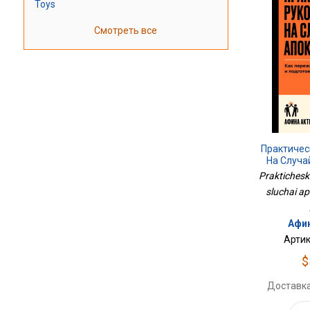
Toys
Смотреть все
Практичес
На Случа
Praktichesk
sluchai ap
Афин
Артик
$
Доставка