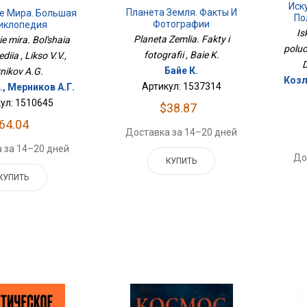
Иск
Планета Земля. Факты И
е Мира. Большая
По
Фотографии
иклопедия
Is
Planeta Zemlia. Fakty i
e mira. Bol'shaia
poluc
fotografii , Baie K.
diia , Likso V.V.,
D
Байе К.
nikov A.G.
Козл
Артикул: 1537314
., Мерников А.Г.
ул: 1510645
$38.87
64.04
Доставка за 14–20 дней
 за 14–20 дней
До
КУПИТЬ
КУПИТЬ