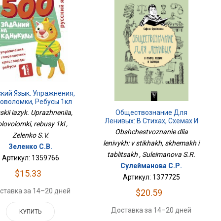
ский Язык. Упражнения,
оволомки, Ребусы 1кл
Обществознание Для
skii iazyk. Uprazhneniia,
Ленивых: В Стихах, Схемах И
lovolomki, rebusy 1kl ,
Таблицах
Obshchestvoznanie dlia
Zelenko S.V.
lenivykh: v stikhakh, skhemakh i
Зеленко С.В.
tablitsakh , Suleimanova S.R.
Артикул: 1359766
Сулейманова С.Р.
$15.33
Артикул: 1377725
ставка за 14–20 дней
$20.59
Доставка за 14–20 дней
КУПИТЬ