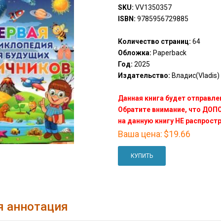
SKU:
VV1350357
ISBN:
9785956729885
Количество страниц:
64
Обложка:
Paperback
Год:
2025
Издательство:
Владис(Vladis)
Данная книга будет отправлен
Обратите внимание, что ДО
на данную книгу НЕ распрост
Ваша цена:
$19.66
КУПИТЬ
я аннотация