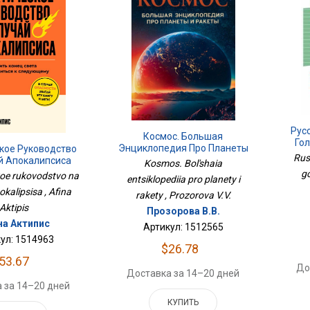
Рус
Космос. Большая
Гол
Энциклопедия Про Планеты
кое Руководство
Rus
И Ракеты
й Апокалипсиса
Kosmos. Bol'shaia
go
oe rukovodstvo na
entsiklopediia pro planety i
okalipsisa , Afina
rakety , Prozorova V.V.
Aktipis
Прозорова В.В.
а Актипис
Артикул: 1512565
ул: 1514963
$26.78
53.67
До
Доставка за 14–20 дней
 за 14–20 дней
КУПИТЬ