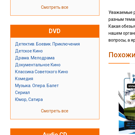
Смотреть все
Уважаемые р
разным темам
Какая обезья
DVD
нашем органи
вопросы, а я
Детектив. Боевик. Приключения
Детское Кино
Похожи
Драма. Мелодрама
Документальное Кино
Классика Советского Кино
Комедия
Музыка. Опера. Балет
Сериал
Юмор, Сатира
Смотреть все
Audio CD