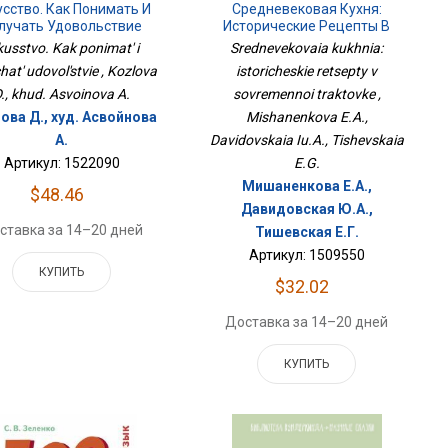
Средневековая Кухня:
усство. Как Понимать И
Исторические Рецепты В
лучать Удовольствие
Современной Трактовке
Srednevekovaia kukhnia:
kusstvo. Kak ponimat' i
istoricheskie retsepty v
hat' udovol'stvie , Kozlova
sovremennoi traktovke ,
., khud. Asvoinova A.
Mishanenkova E.A.,
ова Д., худ. Асвойнова
Davidovskaia Iu.A., Tishevskaia
А.
E.G.
Артикул: 1522090
Мишаненкова Е.А.,
$48.46
Давидовская Ю.А.,
ставка за 14–20 дней
Тишевская Е.Г.
Артикул: 1509550
КУПИТЬ
$32.02
Доставка за 14–20 дней
КУПИТЬ