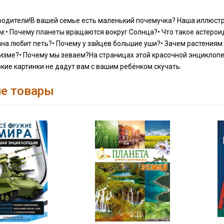
одители!В вашей семье есть маленький почемучка? Наша иллюстр
:• Почему планеты вращаются вокруг Солнца?• Что такое астероид
на любит петь?• Почему у зайцев большие уши?• Зачем растениям 
зме?• Почему мы зеваем?На страницах этой красочной энциклопед
ркие картинки не дадут вам с вашим ребёнком скучать.
е товары