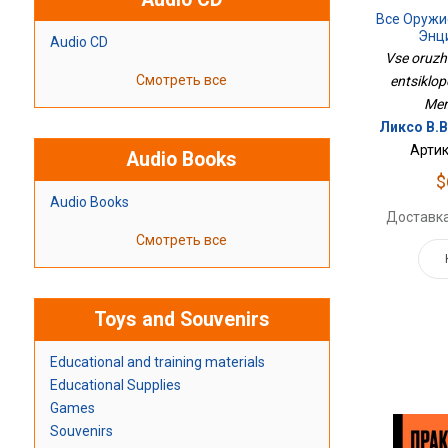
Все Оружи
Энц
Audio CD
Vse oruzhi
Смотреть все
entsiklope
Mer
Ликсо В.В
Артик
Audio Books
$
Audio Books
Доставка
Смотреть все
Toys and Souvenirs
Educational and training materials
Educational Supplies
Games
Souvenirs