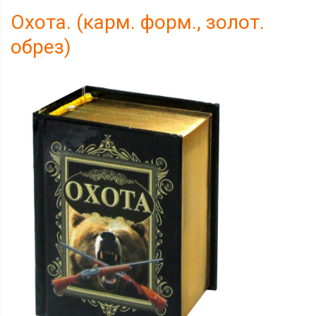
Охота. (карм. форм., золот.
обрез)