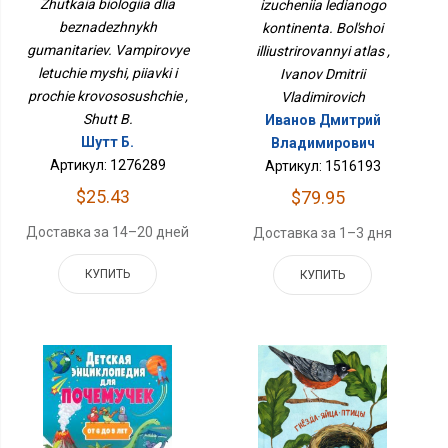
Zhutkaia biologiia dlia
izucheniia ledianogo
Атлас
Вампировые Летучие
beznadezhnykh
kontinenta. Bol'shoi
Мыши, Пиявки И Прочие
gumanitariev. Vampirovye
Кровососущие
illiustrirovannyi atlas ,
letuchie myshi, piiavki i
Ivanov Dmitrii
prochie krovososushchie ,
Vladimirovich
Shutt B.
Иванов Дмитрий
Шутт Б.
Владимирович
Артикул: 1276289
Артикул: 1516193
$25.43
$79.95
Доставка за 14–20 дней
Доставка за 1–3 дня
КУПИТЬ
КУПИТЬ