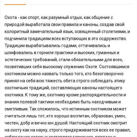
Охота - как спорт, как разумный отдых, как общение с
природой выработала свои правила и каноны, создав свой
колоритный замечательный язык, освященный столетиями, и
подчинила традициям всех вступающих в это содружество.
Традиции вырабатывались годами, оттачивались и
шлифовались в горниле практики и высоких, гуманных и
эстетических требований, стали обязательными для всех,
посвятивших себя высокому служению Охоте. Состоявшимся
охотником можно назвать только того, кто безоговорочно
принял на себя всю тяжесть обета строго соблюдать этику
охотничьих традиций, составляющих каноны настоящего
охотника. К тому же, охотнику кроме распорядительности и
знания полевой тактики необходимо быть находчивым и
сметливым. Так сложилось, что истинным охотником может
считаться лишь тот, кто хорошо воспитан, образован, умен,
честен, добр и вечно юн душой. Настоящий охотник смотрит
на охоту как на науку, строго придерживается всех ее правил,