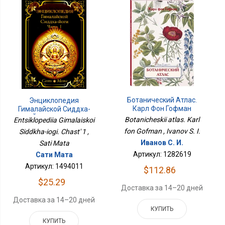
Ботанический Атлас.
Энциклопедия
Карл Фон Гофман
Гималайской Сиддха-
Йоги. Часть 1
Botanicheskii atlas. Karl
Entsiklopediia Gimalaiskoi
fon Gofman , Ivanov S. I.
Siddkha-iogi. Chast' 1 ,
Иванов С. И.
Sati Mata
Артикул: 1282619
Сати Мата
Артикул: 1494011
$112.86
$25.29
Доставка за 14–20 дней
Доставка за 14–20 дней
КУПИТЬ
КУПИТЬ