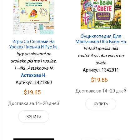
Энциклопедия Для
Игры Со Словами На
Мальчиков Обо Всем На
Уроках Письма И Рус.яз.
Свете
Entsiklopediia dlia
1–4кл
Igry so slovami na
mal'chikov obo vsem na
urokakh pis'ma i rus.iaz.
svete
1–4kl , Astakhova N.
Артикул: 1342811
Астахова Н.
$19.66
Артикул: 1421860
Доставка за 14–20 дней
$19.65
Доставка за 14–20 дней
КУПИТЬ
КУПИТЬ