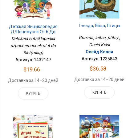
Гнезда, Яйца, Птицы
Детская Энциклопедия
Д/почемучек От 6 До
9лет(мяг)
Gnezda, iaitsa, ptitsy ,
Detskaia entsiklopediia
Oseid Kelsi
d/pochemuchek ot 6 do
Осейд Келси
9let(miag)
Артикул: 1235843
Артикул: 1432147
$36.58
$19.66
Доставка за 14–20 дней
Доставка за 14–20 дней
КУПИТЬ
КУПИТЬ