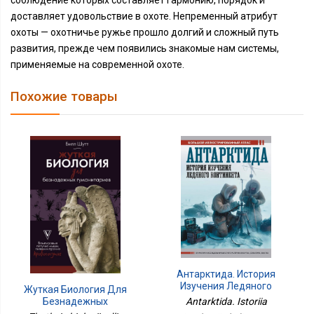
соблюдение которых составляет гармонию, порядок и
доставляет удовольствие в охоте. Непременный атрибут
охоты — охотничье ружье прошло долгий и сложный путь
развития, прежде чем появились знакомые нам системы,
применяемые на современной охоте.
Похожие товары
Антарктида. История
Изучения Ледяного
Жуткая Биология Для
Континента. Большой
Antarktida. Istoriia
Безнадежных
Иллюстрированный
Гуманитариев.