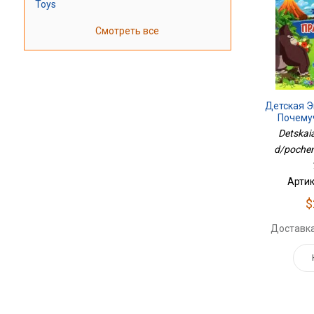
Toys
Смотреть все
Детская 
Почему
Detskaia
d/pochem
Артик
$
Доставка