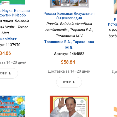
я Наука. Большая
Россия. Большая Визуальная
крытий И Изобр.
Энциклопедия
В
a nauka. Bol'shaia
Rossiia. Bol'shaia vizual'naia
Исто
ii i izobr. , Terner
entsiklopediia , Tropinina E.A.,
V pog
Mett
Tarakanova M.V.
bor'b
нер Мэтт
Тропинина Е.А., Тараканова
ул: 1137970
М.В.
34.86
Артикул: 1464583
$58.84
 за 14–20 дней
Доставка за 14–20 дней
До
КУПИТЬ
КУПИТЬ