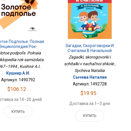
отое Подполье. Полная
Загадки, Скороговорки И
Энциклопедия Рок-
Считалки В Начальной
амиздата. 1967–1994
lotoe podpol'e. Polnaia
Школе
Zagadki, skorogovorki i
iklopediia rok-samizdata.
schitalki v nachal'noi shkole ,
67–1994 , Kushnir A.I.
Sycheva Nataliia
Кушнир А.И.
Сычева Наталия
Артикул: 1490792
Артикул: 1492728
$106.12
$19.95
ставка за 14–20 дней
Доставка за 1–3 дня
КУПИТЬ
КУПИТЬ