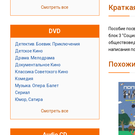
Кратка
Смотреть все
Пособие пос
DVD
блок 3 "Соци
обществовед
Детектив. Боевик. Приключения
написания по
Детское Кино
Драма. Мелодрама
Похожи
Документальное Кино
Классика Советского Кино
Комедия
Музыка. Опера. Балет
Сериал
Юмор, Сатира
Смотреть все
Audio CD