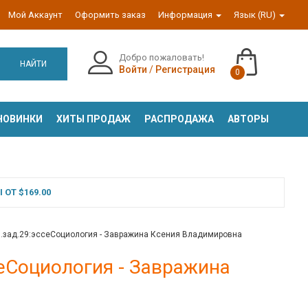
Мой Аккаунт
Оформить заказ
Информация
Язык (RU)
Добро пожаловать!
НАЙТИ
Войти
/
Регистрация
0
НОВИНКИ
ХИТЫ ПРОДАЖ
РАСПРОДАЖА
АВТОРЫ
ОТ $169.00
.зад.29:эссеСоциология - Завражина Ксения Владимировна
сеСоциология - Завражина