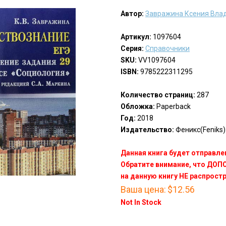
Автор:
Завражина Ксения Вла
Артикул:
1097604
Серия:
Справочники
SKU:
VV1097604
ISBN:
9785222311295
Количество страниц:
287
Обложка:
Paperback
Год:
2018
Издательство:
Феникс(Feniks)
Данная книга будет отправлен
Обратите внимание, что ДО
на данную книгу НЕ распрост
Ваша цена:
$12.56
Not In Stock