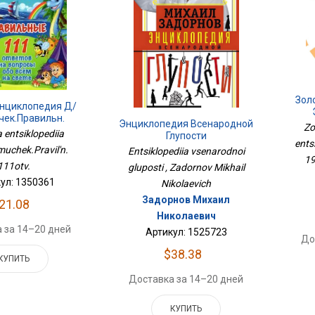
Зол
Энциклопедия Д/
чек.Правильн.
Энциклопедия Всенародной
С
Zo
111отв.
 entsiklopediia
Глупости
ents
uchek.Pravil'n.
Entsiklopediia vsenarodnoi
19
111otv.
gluposti , Zadornov Mikhail
ул: 1350361
Nikolaevich
Задорнов Михаил
21.08
Николаевич
 за 14–20 дней
Артикул: 1525723
До
$38.38
КУПИТЬ
Доставка за 14–20 дней
КУПИТЬ