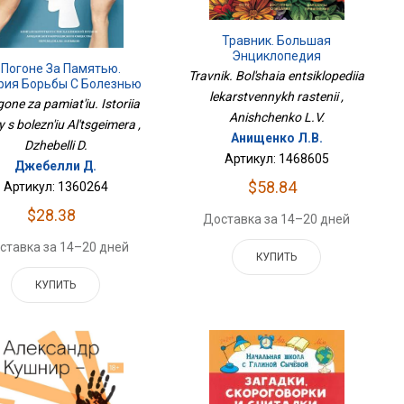
Травник. Большая
Энциклопедия
 Погоне За Памятью.
Лекарственных Растений
Travnik. Bol'shaia entsiklopediia
рия Борьбы С Болезнью
lekarstvennykh rastenii ,
Альцгеймера
one za pamiat'iu. Istoriia
Anishchenko L.V.
y s bolezn'iu Al'tsgeimera ,
Анищенко Л.В.
Dzhebelli D.
Артикул: 1468605
Джебелли Д.
$58.84
Артикул: 1360264
$28.38
Доставка за 14–20 дней
ставка за 14–20 дней
КУПИТЬ
КУПИТЬ