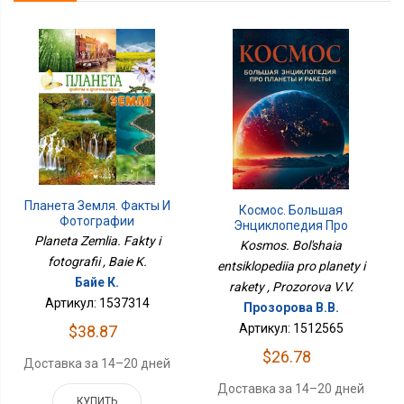
Планета Земля. Факты И
Космос. Большая
Фотографии
Энциклопедия Про
Планеты И Ракеты
Planeta Zemlia. Fakty i
Kosmos. Bol'shaia
fotografii , Baie K.
entsiklopediia pro planety i
Байе К.
rakety , Prozorova V.V.
Артикул: 1537314
Прозорова В.В.
Артикул: 1512565
$38.87
$26.78
Доставка за 14–20 дней
Доставка за 14–20 дней
КУПИТЬ