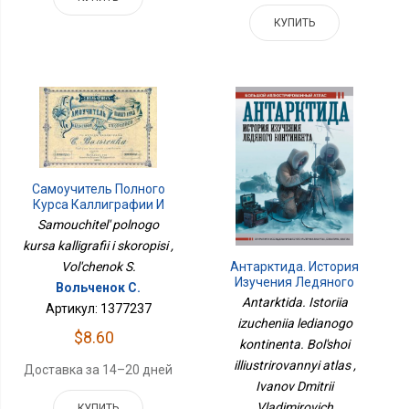
КУПИТЬ
Самоучитель Полного
Курса Каллиграфии И
Скорописи
Samouchitel' polnogo
kursa kalligrafii i skoropisi ,
Антарктида. История
Vol'chenok S.
Изучения Ледяного
Вольченок С.
Континента. Большой
Antarktida. Istoriia
Артикул: 1377237
Иллюстрированный
izucheniia ledianogo
Атлас
$8.60
kontinenta. Bol'shoi
illiustrirovannyi atlas ,
Доставка за 14–20 дней
Ivanov Dmitrii
Vladimirovich
КУПИТЬ