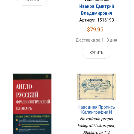
Иванов Дмитрий
Владимирович
Артикул: 1516193
$79.95
Доставка за 1–3 дня
КУПИТЬ
Наводная Пропись
Каллиграфии И
Скорописи
Navodnaia propis'
kalligrafii i skoropisi ,
Shkliarova T.V.