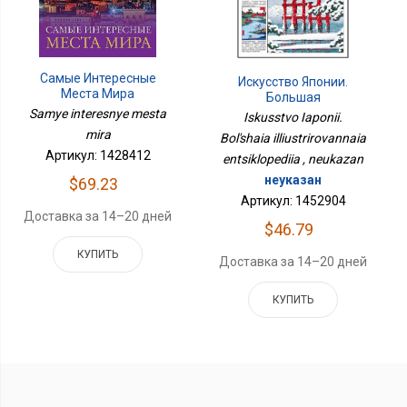
Самые Интересные
Искусство Японии.
Места Мира
Большая
Иллюстрированная
Samye interesnye mesta
Iskusstvo Iaponii.
Энциклопедия
mira
Bol'shaia illiustrirovannaia
Артикул: 1428412
entsiklopediia , neukazan
неуказан
$69.23
Артикул: 1452904
Доставка за 14–20 дней
$46.79
КУПИТЬ
Доставка за 14–20 дней
КУПИТЬ