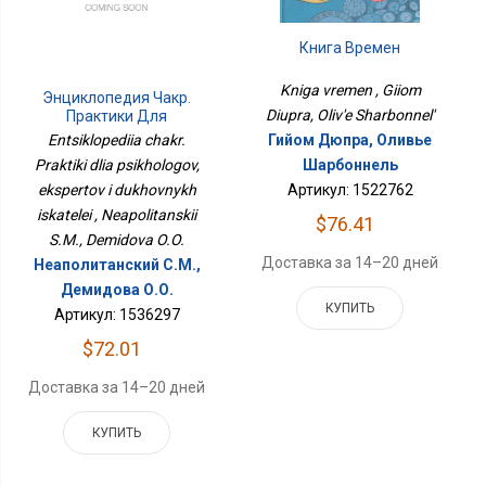
Книга Времен
Kniga vremen , Giiom
Энциклопедия Чакр.
Diupra, Oliv'e Sharbonnel'
Практики Для
Психологов, Экспертов И
Гийом Дюпра, Оливье
Entsiklopediia chakr.
Духовных Искателей
Шарбоннель
Praktiki dlia psikhologov,
Артикул: 1522762
ekspertov i dukhovnykh
iskatelei , Neapolitanskii
$76.41
S.M., Demidova O.O.
Доставка за 14–20 дней
Неаполитанский С.М.,
Демидова О.О.
КУПИТЬ
Артикул: 1536297
$72.01
Доставка за 14–20 дней
КУПИТЬ