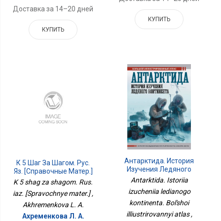
Доставка за 14–20 дней
КУПИТЬ
КУПИТЬ
Антарктида. История
К 5 Шаг За Шагом. Рус.
Изучения Ледяного
Яз. [Справочные Матер.]
Континента. Большой
Antarktida. Istoriia
K 5 shag za shagom. Rus.
Иллюстрированный
izucheniia ledianogo
iaz. [Spravochnye mater.] ,
Атлас
kontinenta. Bol'shoi
Akhremenkova L. A.
illiustrirovannyi atlas ,
Ахременкова Л. А.