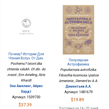
Почему? Истории Для
Чтения Вслух. От Дин.
Популярная
До Звёзд
Pochemu? Istorii dlia
Астрофизика.
Философия Космоса И
chteniia vslukh. Ot din. do
Populiarnaia astrofizika.
Пятое Измерение
zvezd , Enn Ameling, Airis
Filosofiia kosmosa i piatoe
Khardt
izmerenie , Dement'ev A.A.
Энн Амелинг, Айрис
Дементьев А.А.
Хардт
Артикул: 1481679
Артикул: 1509730
$19.89
$37.39
Доставка за 14–20 дней