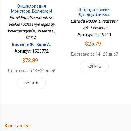
Энциклопедия
Эстрада России.
Монстров. Великие И
Двадцатый Век.
Ужасные Легенды
Entsiklopediia monstrov.
Лексикон
Estrada Rossii. Dvadtsatyi
Кинематографа
Velikie i uzhasnye legendy
vek. Leksikon
kinematografa , Visente F.,
Артикул: 1619111
Khil' A.
$25.79
Висенте Ф., Хиль А.
Артикул: 1523772
Доставка за 14–20 дней
$73.89
КУПИТЬ
Доставка за 14–20 дней
КУПИТЬ
Контакты