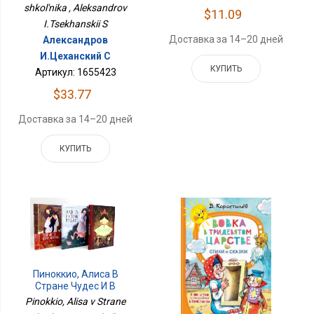
shkol'nika , Aleksandrov
$11.09
I.Tsekhanskii S
Доставка за 14–20 дней
Александров
И.Цеханский С
КУПИТЬ
Артикул: 1655423
$33.77
Доставка за 14–20 дней
КУПИТЬ
Пиноккио, Алиса В
Стране Чудес И В
Зазеркалье.
Pinokkio, Alisa v Strane
Подарочные Издания