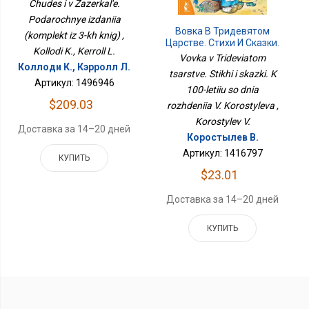
Chudes i v Zazerkal'e.
(комплект Из 3-Х Книг)
Podarochnye izdaniia
Вовка В Тридевятом
(komplekt iz 3-kh knig) ,
Царстве. Стихи И Сказки.
Kollodi K., Kerroll L.
К 100-Летию Со Дня
Vovka v Trideviatom
Рождения В.
Коллоди К., Кэрролл Л.
tsarstve. Stikhi i skazki. K
Коростылёва
Артикул: 1496946
100-letiiu so dnia
$209.03
rozhdeniia V. Korostyleva ,
Korostylev V.
Доставка за 14–20 дней
Коростылев В.
Артикул: 1416797
КУПИТЬ
$23.01
Доставка за 14–20 дней
КУПИТЬ