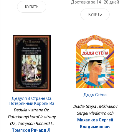
Доставка за 14–20 дней
КУПИТЬ
КУПИТЬ
Дядя Стёпа
Дедуля В Стране Оз.
Потерянный Король Из
Diadia Stepa , Mikhalkov
Страны Оз
Dedulia v strane Oz.
Sergei Vladimirovich
Poteriannyi korol' iz strany
Михалков Сергей
Oz , Tompson Richard L.
Владимирович
Томпсон Ричард Л.