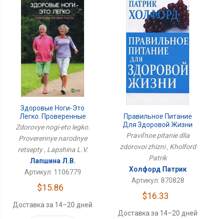
Здоровые Ноги-Это
Легко. Проверенные
Правильное Питание
Народные Рецепты
Для Здоровой Жизни
Zdorovye nogi-eto legko.
Pravil'noe pitanie dlia
Proverennye narodnye
zdorovoi zhizni , Kholford
retsepty , Lapshina L.V.
Patrik
Лапшина Л.В.
Холфорд Патрик
Артикул: 1106779
Артикул: 870828
$15.86
$16.33
Доставка за 14–20 дней
Доставка за 14–20 дней