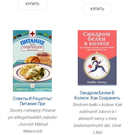
КУПИТЬ
КУПИТЬ
Синдром Белки В
Колесе: Как Сохранить
Советы И Рецепты/
Здоровье И Сберечь
Питание При
Sindrom belki v kolese: Kak
Нервы В Мире
Аллергических Заболев
Sovety i retsepty/Pitanie
sokhranit' zdorov'e i
Бесконечных Дел
pri allergicheskikh zabolev
sberech' nervy v mire
, Gurvich Mikhail
beskonechnykh del , Uiver
Meerovich
Libbi