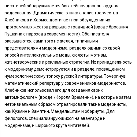
писателей обнаруживается богатейшая доавангардная
родословная. Драматического пика анализ творчества
Хлебникова и Хармса достигает при обсуждении их
программных жестов разрыва с традицией (вроде бросания
Пушкина с парохода современности). Оба писателя
оказываются, сами того не желая, типичными
представителями модернизма, разделяющими со своей
эпохой интеллектуальные моды, сюжеты, мотивы,
жизнетворческие и рекламные стратегии. Их принадлежность
к модернизму демонстрируется и в разделе, посвященном
нумерологическому топосу русской литературы. Почерпнув
математический репертуар у современников-модернистов,
Хлебников использовал его для создания своих
автомифологем (вроде «Короля Времени»), на которые затем
нетривиальным образом отреагировали такие модернисты,
как Кузмин и Замятин, Мандельштам и обэриуты. Для
филологов, специализирующихся на авангарде и
модернизме, и широкого круга читателей.