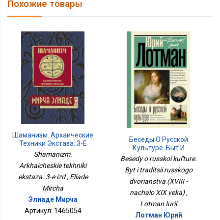
Похожие товары
Шаманизм. Архаические
Беседы О Русской
Техники Экстаза. 3-Е
Культуре. Быт И
Изд
Shamanizm.
Традиции Русского
Besedy o russkoi kul'ture.
Дворянства (XVIII -
Arkhaicheskie tekhniki
Byt i traditsii russkogo
Начало XIX Века)
ekstaza. 3-e izd , Eliade
dvorianstva (XVIII -
Mircha
nachalo XIX veka) ,
Элиаде Мирча
Lotman Iurii
Артикул: 1465054
Лотман Юрий