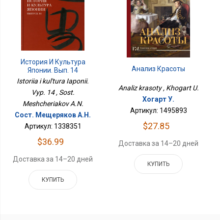
История И Культура
Анализ Красоты
Японии. Вып. 14
Istoriia i kul'tura Iaponii.
Analiz krasoty , Khogart U.
Vyp. 14 , Sost.
Хогарт У.
Meshcheriakov A.N.
Артикул: 1495893
Сост. Мещеряков А.Н.
$27.85
Артикул: 1338351
$36.99
Доставка за 14–20 дней
Доставка за 14–20 дней
КУПИТЬ
КУПИТЬ