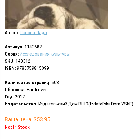
Автор:
Панова Лада
Артикул:
1142687
Серия:
Исследования культуры
SKU:
143312
ISBN:
9785759815099
Количество страниц:
608
Обложка:
Hardcover
Год:
2017
Издательство:
Издательский Дом ВШЭ(Izdatel'skii Dom VShE)
Ваша цена:
$53.95
Not In Stock