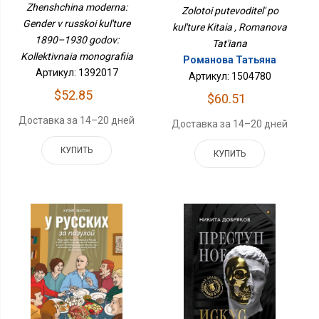
Культуре 1890–1930
Zhenshchina moderna:
Zolotoi putevoditel' po
Годов: Коллективная
Gender v russkoi kul'ture
kul'ture Kitaia , Romanova
Монография
1890–1930 godov:
Tat'iana
Kollektivnaia monografiia
Романова Татьяна
Артикул: 1392017
Артикул: 1504780
$52.85
$60.51
Доставка за 14–20 дней
Доставка за 14–20 дней
КУПИТЬ
КУПИТЬ