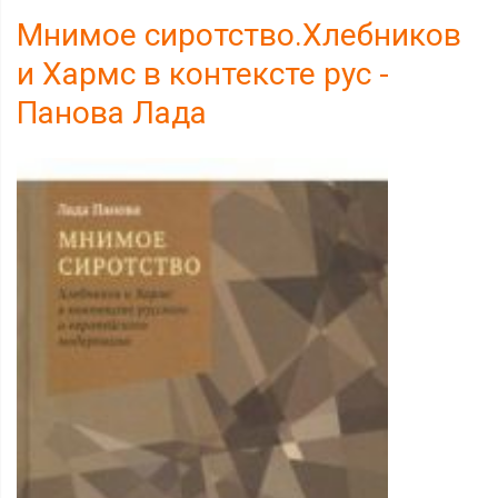
Мнимое сиротство.Хлебников
и Хармс в контексте рус -
Панова Лада