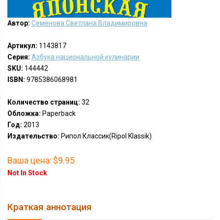
Автор:
Семенова Светлана Владимировна
Артикул:
1143817
Серия:
Азбука национальной кулинарии
SKU:
144442
ISBN:
9785386068981
Количество страниц:
32
Обложка:
Paperback
Год:
2013
Издательство:
Рипол Классик(Ripol Klassik)
Ваша цена:
$9.95
Not In Stock
Краткая аннотация