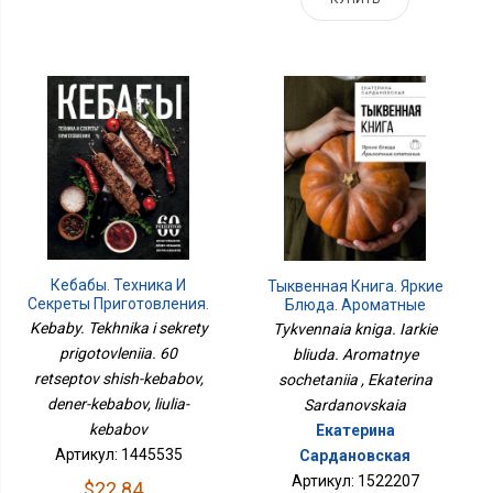
Кебабы. Техника И
Тыквенная Книга. Яркие
Секреты Приготовления.
Блюда. Ароматные
60 Рецептов Шиш-
Сочетания
Kebaby. Tekhnika i sekrety
Tykvennaia kniga. Iarkie
Кебабов, Дёнер-
prigotovleniia. 60
bliuda. Aromatnye
Кебабов, Люля-Кебабов
retseptov shish-kebabov,
sochetaniia , Ekaterina
dener-kebabov, liulia-
Sardanovskaia
kebabov
Екатерина
Артикул: 1445535
Сардановская
Артикул: 1522207
$22.84