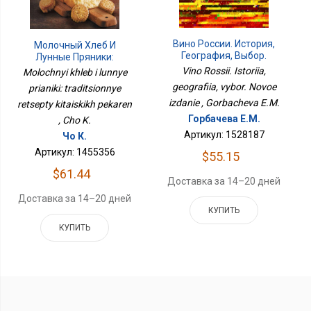
Вино России. История,
Молочный Хлеб И
География, Выбор.
Лунные Пряники:
Новое Издание
Традиционные Рецепты
Vino Rossii. Istoriia,
Molochnyi khleb i lunnye
Китайских Пекарен
geografiia, vybor. Novoe
prianiki: traditsionnye
izdanie , Gorbacheva E.M.
retsepty kitaiskikh pekaren
Горбачева Е.М.
, Cho K.
Артикул: 1528187
Чо К.
Артикул: 1455356
$55.15
$61.44
Доставка за 14–20 дней
Доставка за 14–20 дней
КУПИТЬ
КУПИТЬ