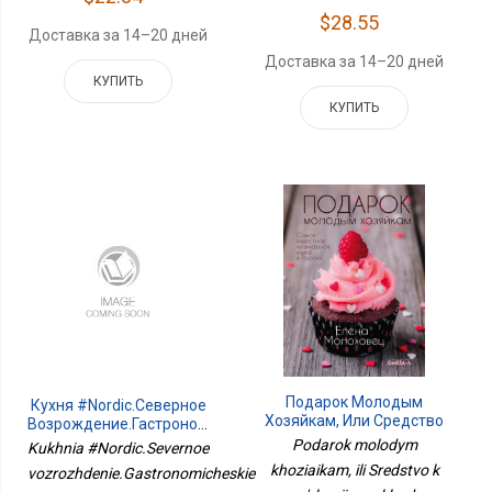
$28.55
Доставка за 14–20 дней
Доставка за 14–20 дней
КУПИТЬ
КУПИТЬ
Подарок Молодым
Кухня #Nordic.Северное
Хозяйкам, Или Средство
Возрождение.Гастрономические
К Уменьшению
Прогулки С Лучшими
Podarok molodym
Kukhnia #Nordic.Severnoe
Расходов В Домашнем
Шеф-Повар
khoziaikam, ili Sredstvo k
vozrozhdenie.Gastronomicheskie
Хозяйстве