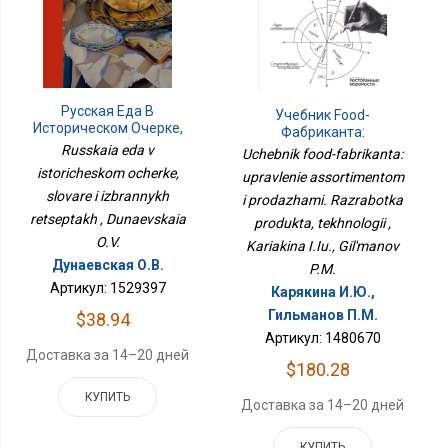
Русская Еда В
Учебник Food-
Историческом Очерке,
Фабриканта:
Словаре И Избранных
Управление
Russkaia eda v
Uchebnik food-fabrikanta:
Рецептах
Ассортиментом И
istoricheskom ocherke,
upravlenie assortimentom
Продажами. Разработка
slovare i izbrannykh
i prodazhami. Razrabotka
Продукта, Технологии
retseptakh , Dunaevskaia
produkta, tekhnologii ,
O.V.
Kariakina I.Iu., Gil'manov
Дунаевская О.В.
P.M.
Артикул: 1529397
Карякина И.Ю.,
Гильманов П.М.
$38.94
Артикул: 1480670
Доставка за 14–20 дней
$180.28
КУПИТЬ
Доставка за 14–20 дней
КУПИТЬ