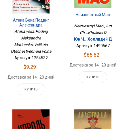
Неизвестный Мао
Атака Века.Подвиг
Александра
Neizvestnyi Mao , Iun
Маринеско.Великая
Ataka veka.Podvig
Ch..,Khollidei D
Отечественная Война
Aleksandra
Юн Ч..,Холлидей Д
Marinesko.Velikaia
Артикул: 1490567
Otechestvennaia voina
$65.62
Артикул: 1284532
Доставка за 14–20 дней
$9.29
Доставка за 14–20 дней
КУПИТЬ
КУПИТЬ