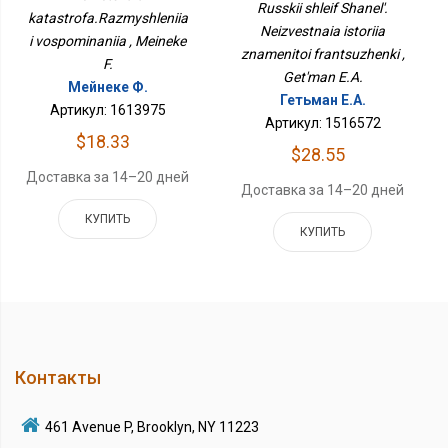
Знаменитой
Russkii shleif Shanel'.
katastrofa.Razmyshleniia
Француженки
Neizvestnaia istoriia
i vospominaniia , Meineke
znamenitoi frantsuzhenki ,
F.
Get'man E.A.
Мейнеке Ф.
Гетьман Е.А.
Артикул: 1613975
Артикул: 1516572
$18.33
$28.55
Доставка за 14–20 дней
Доставка за 14–20 дней
КУПИТЬ
КУПИТЬ
Контакты
461 Avenue P, Brooklyn, NY 11223