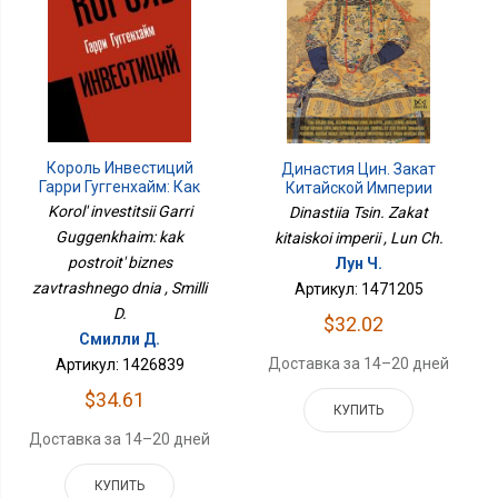
Король Инвестиций
Династия Цин. Закат
Гарри Гуггенхайм: Как
Китайской Империи
Построить Бизнес
Korol' investitsii Garri
Dinastiia Tsin. Zakat
Завтрашнего Дня
Guggenkhaim: kak
kitaiskoi imperii , Lun Ch.
postroit' biznes
Лун Ч.
zavtrashnego dnia , Smilli
Артикул: 1471205
D.
$32.02
Смилли Д.
Доставка за 14–20 дней
Артикул: 1426839
$34.61
КУПИТЬ
Доставка за 14–20 дней
КУПИТЬ