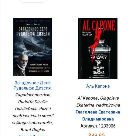
Загадочное Дело
Аль Капоне
Рудольфа Дизеля:
Удивительная Жизнь И
Zagadochnoe delo
Al' Kapone , Glagoleva
Необъяснимая Смерть
Rudol'fa Dizelia:
Великого Изобретателя
Ekaterina Vladimirovna
Udivitel'naia zhizn' i
Глаголева Екатерина
neob'iasnimaia smert'
Владимировна
velikogo izobretatelia ,
Артикул: 1233006
Brant Duglas
$43.95