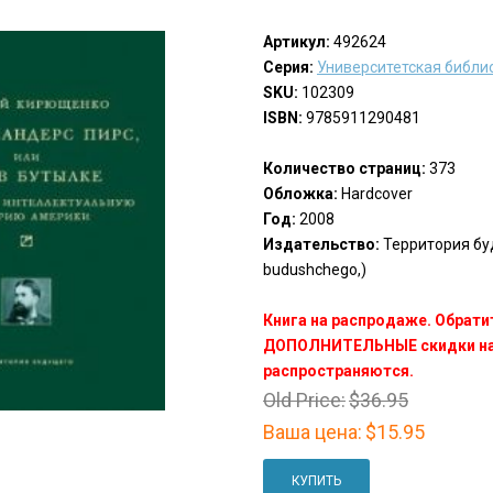
Артикул:
492624
Серия:
Университетская библи
SKU:
102309
ISBN:
9785911290481
Количество страниц:
373
Обложка:
Hardcover
Год:
2008
Издательство:
Территория буду
budushchego,)
Книга на распродаже. Обрати
ДОПОЛНИТЕЛЬНЫЕ скидки на 
распространяются.
Old Price:
$36.95
Ваша цена:
$15.95
КУПИТЬ