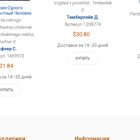
Vzgliad v proshloe , Timberleik
рия Одного
D.
астный Человек
Pariz
Тимберлейк Д.
Тысячелетнего
riia odnogo
Рейха
Артикул: 1208774
astnyi chelovek
$30.80
cheletnego reikha ,
hafner S.
Доставка за 14–20 дней
афнер С.
ул: 1469973
Д
КУПИТЬ
31.84
 за 14–20 дней
КУПИТЬ
оддержки
Информация