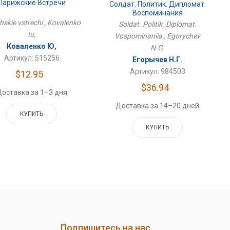
Парижские Встречи
Солдат. Политик. Дипломат.
Воспоминания
hskie vstrechi , Kovalenko
Soldat. Politik. Diplomat.
Iu,
Vospominaniia , Egorychev
Коваленко Ю,
N.G.
Артикул: 515256
Егорычев Н.Г.
Артикул: 984503
$12.95
$36.94
оставка за 1–3 дня
Доставка за 14–20 дней
КУПИТЬ
КУПИТЬ
Подпишитесь на нас