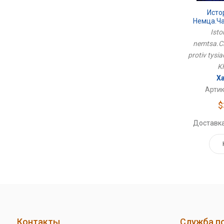
Исто
Немца.Ч
Против 
Isto
nemtsa.Ch
protiv tysia
K
Х
Артик
$
Доставка
Контакты
Служба п