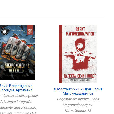
Ария: Возрождение
Дагестанский Ниндзя. Забит
Легенды. Архивные
Магомедшарипов
тографии, Документы,
a: Vozrozhdenie Legendy.
ой Рассказ Участников
Dagestanskii nindzia. Zabit
Arkhivnye fotografii,
Magomedsharipov ,
umenty, zhivoi rasskaz
Nutsalkhanov M.
stnikov , Stupnikov D.O.