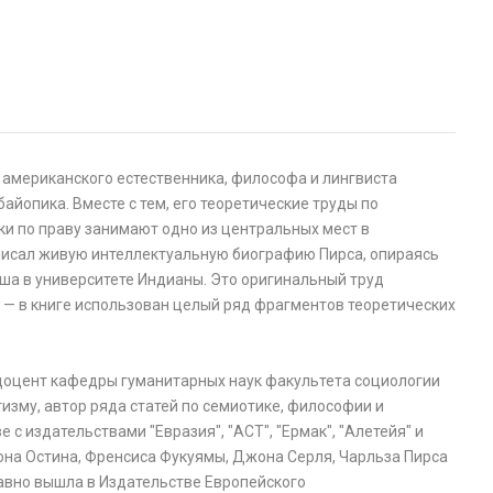
американского естественника, философа и лингвиста
айопика. Вместе с тем, его теоретические труды по
уки по праву занимают одно из центральных мест в
аписал живую интеллектуальную биографию Пирса, опираясь
ша в университете Индианы. Это оригинальный труд
а — в книге использован целый ряд фрагментов теоретических
доцент кафедры гуманитарных наук факультета социологии
изму, автор ряда статей по семиотике, философии и
 с издательствами "Евразия", "АСТ", "Ермак", "Алетейя" и
на Остина, Френсиса Фукуямы, Джона Серля, Чарльза Пирса
давно вышла в Издательстве Европейского