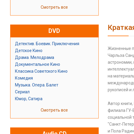
Смотреть все
Кратка
DVD
Детектив. Боевик. Приключения
Жизненные п
Детское Кино
Чарльза Санд
Драма. Мелодрама
астрономии, 
Документальное Кино
интеллектуа
Классика Советского Кино
на материал
Комедия
международно
Музыка. Опера. Балет
рукописей и 
Сериал
Юмор, Сатира
Автор книги
Смотреть все
филиала ГУ-В
социальной т
"Санкт-Пете
и Пола Радин
Audio CD