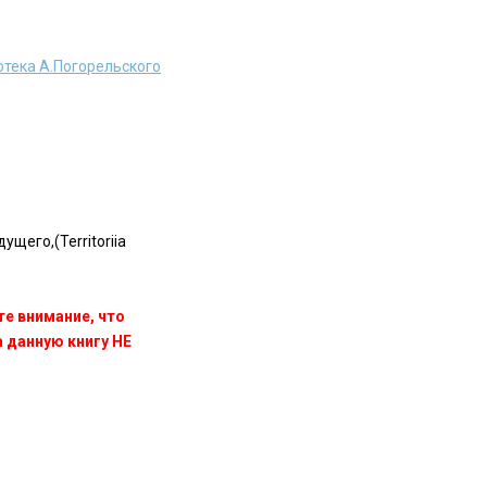
отека А.Погорельского
щего,(Territoriia
те внимание, что
данную книгу НЕ