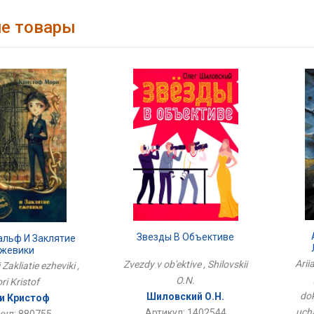
е товары
Звезды В Объективе
альф И Заклятие
жевики
Фо
Arii
Zvezdy v ob'ektive , Shilovskii
i Zakliatie ezheviki ,
Жив
O.N.
ri Kristof
dok
Шиловский О.Н.
и Кристоф
ucha
Артикул: 1402544