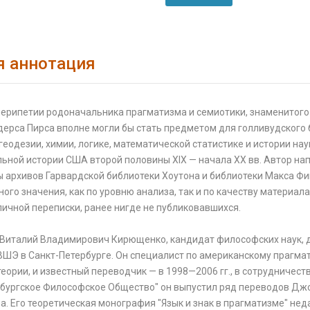
я аннотация
ерипетии родоначальника прагматизма и семиотики, знаменитого 
ерса Пирса вполне могли бы стать предметом для голливудского б
геодезии, химии, логике, математической статистике и истории на
льной истории США второй половины XIX — начала XX вв. Автор н
ы архивов Гарвардской библиотеки Хоутона и библиотеки Макса Фи
го значения, как по уровню анализа, так и по качеству материал
личной переписки, ранее нигде не публиковавшихся.
, Виталий Владимирович Кирющенко, кандидат философских наук, 
ШЭ в Санкт-Петербурге. Он специалист по американскому прагмат
еории, и известный переводчик — в 1998—2006 гг., в сотрудничестве
рбургское Философское Общество" он выпустил ряд переводов Джо
а. Его теоретическая монография "Язык и знак в прагматизме" не