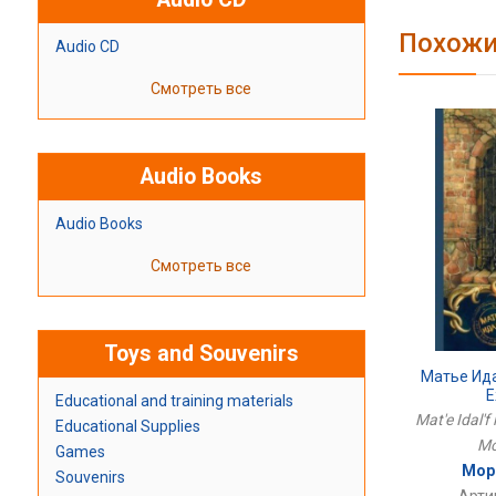
Похожи
Audio CD
Смотреть все
Audio Books
Audio Books
Смотреть все
Toys and Souvenirs
Матье Ид
Е
Educational and training materials
Mat'e Idal'f 
Educational Supplies
Mo
Games
Мор
Souvenirs