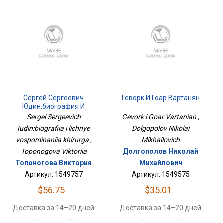
Сергей Сергеевич
Геворк И Гоар Вартанян
Юдин:биография И
Личные Воспоминания
Sergei Sergeevich
Gevork i Goar Vartanian ,
Хирурга
Iudin:biografiia i lichnye
Dolgopolov Nikolai
vospominaniia khirurga ,
Mikhailovich
Toponogova Viktoriia
Долгополов Николай
Топоногова Виктория
Михайлович
Артикул: 1549757
Артикул: 1549575
$56.75
$35.01
Доставка за 14–20 дней
Доставка за 14–20 дней