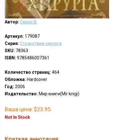
Автор:
Серно В.
Артикул:
179087
Серия:
Странствия хирурга
SKU:
78363
ISBN:
9785486007361
Количество страниц:
464
Обложка:
Hardcover
Год:
2006
Издательство:
Мир книги(Mir knigi)
Ваша цена:
$23.95
Not In Stock
Краткая аннотация