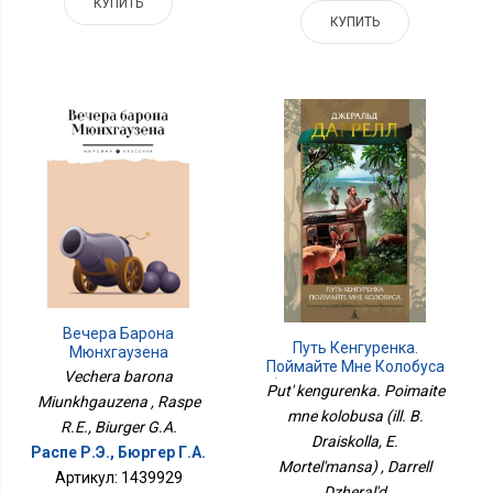
КУПИТЬ
КУПИТЬ
Вечера Барона
Путь Кенгуренка.
Мюнхгаузена
Поймайте Мне Колобуса
Vechera barona
(илл. Б. Драйсколла, Э.
Put' kengurenka. Poimaite
Miunkhgauzena , Raspe
Мортельманса)
mne kolobusa (ill. B.
R.E., Biurger G.A.
Draiskolla, E.
Распе Р.Э., Бюргер Г.А.
Mortel'mansa) , Darrell
Артикул: 1439929
Dzheral'd