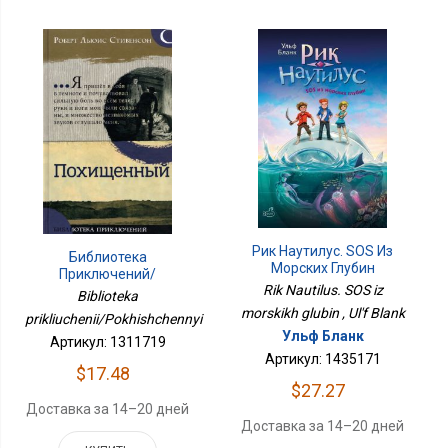
Рик Наутилус. SOS Из
Библиотека
Морских Глубин
Приключений/
Rik Nautilus. SOS iz
Похищенный
Biblioteka
morskikh glubin , Ul'f Blank
prikliuchenii/Pokhishchennyi
Ульф Бланк
Артикул: 1311719
Артикул: 1435171
$17.48
$27.27
Доставка за 14–20 дней
Доставка за 14–20 дней