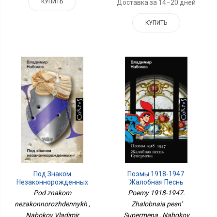
КУПИТЬ
Доставка за 14–20 дней
КУПИТЬ
Под Знаком
Поэмы 1918-1947.
Незаконнорожденных
Жалобная Песнь
Супермена
Pod znakom
Poemy 1918-1947.
nezakonnorozhdennykh ,
Zhalobnaia pesn'
Nabokov Vladimir
Supermena , Nabokov