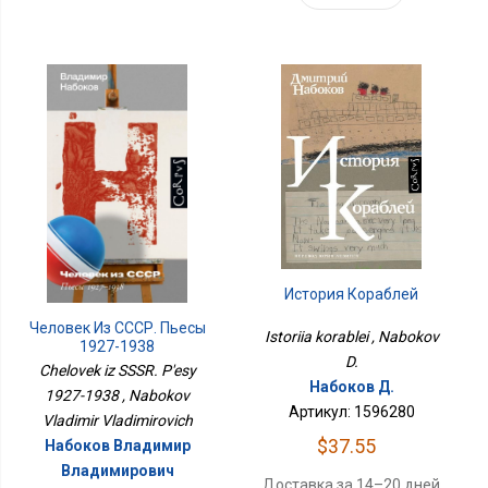
История Кораблей
Человек Из СССР. Пьесы
Istoriia korablei , Nabokov
1927-1938
D.
Chelovek iz SSSR. P'esy
Набоков Д.
1927-1938 , Nabokov
Артикул: 1596280
Vladimir Vladimirovich
$37.55
Набоков Владимир
Владимирович
Доставка за 14–20 дней