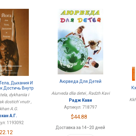
Аюрведа Для Детей
Тела, Дыхания И
К
ак Достичь Внутр
Aiurveda dlia detei , Radzh Kavi
 tela, dykhaniia i
Kkh
Радж Кави
k dostich' vnutr ,
Артикул: 718797
khan A.G.
хан А.Г.
$44.88
ул: 1193092
Доставка за 14–20 дней
22.12