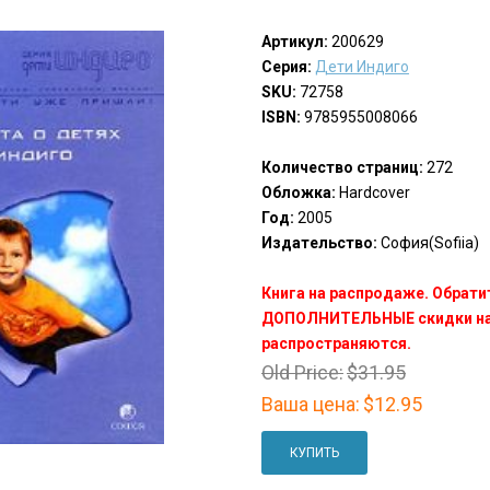
Артикул:
200629
Серия:
Дети Индиго
SKU:
72758
ISBN:
9785955008066
Количество страниц:
272
Обложка:
Hardcover
Год:
2005
Издательство:
София(Sofiia)
Книга на распродаже. Обрати
ДОПОЛНИТЕЛЬНЫЕ скидки на 
распространяются.
Old Price:
$31.95
Ваша цена:
$12.95
КУПИТЬ