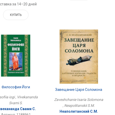
ставка за 14–20 дней
КУПИТЬ
Философия Йоги
Завещание Царя Соломона
sofiia iogi , Vivekananda
Zaveshchanie tsaria Solomona
Svami S.
, Neapolitanskii S.M.
векананда Свами С.
Неаполитанский С.М.
Артикул: 1188961