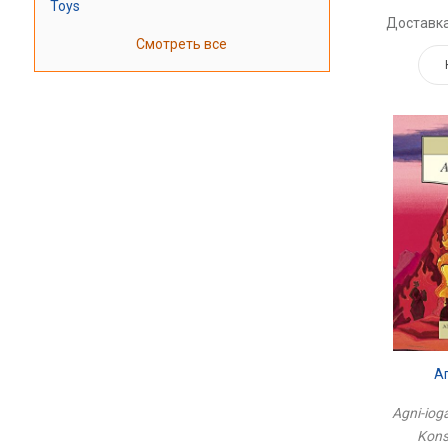
Toys
Доставка
Смотреть все
А
Agni-ioga
Kons