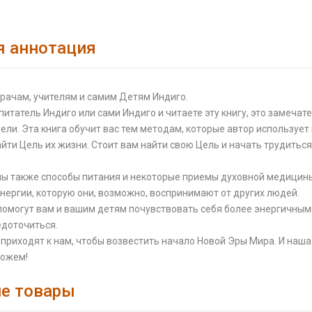
я аннотация
рачам, учителям и самим Детям Индиго.
спитатель Индиго или сами Индиго и читаете эту книгу, это замечате
ли. Эта книга обучит вас тем методам, которые автор использует
йти Цель их жизни. Стоит вам найти свою Цель и начать трудиться
ны также способы питания и некоторые приемы духовной медицины
нергии, которую они, возможно, воспринимают от других людей.
помогут вам и вашим детям почувствовать себя более энергичными
едоточиться.
приходят к нам, чтобы возвестить начало Новой Эры Мира. И наша
можем!
е товары