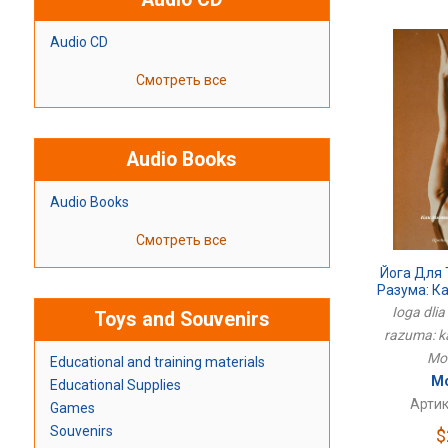
Audio CD
Смотреть все
Audio Books
Audio Books
Смотреть все
Йога Для 
Разума: К
Ioga dlia
Toys and Souvenirs
razuma: ka
Mo
Educational and training materials
Мо
Educational Supplies
Артик
Games
Souvenirs
$