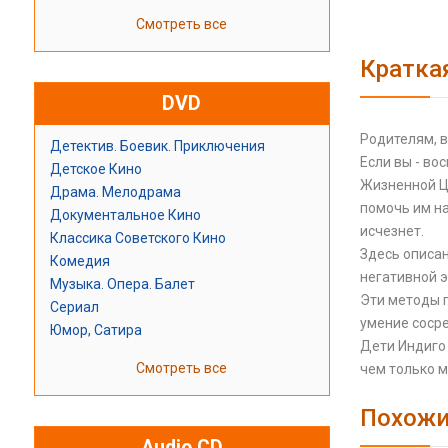
Смотреть все
Кратка
DVD
Родителям, в
Детектив. Боевик. Приключения
Если вы - во
Детское Кино
Жизненной Це
Драма. Мелодрама
помочь им на
Документальное Кино
исчезнет.
Классика Советского Кино
Здесь описа
Комедия
негативной э
Музыка. Опера. Балет
Эти методы 
Сериал
умение соср
Юмор, Сатира
Дети Индиго 
Смотреть все
чем только 
Похожи
Audio CD