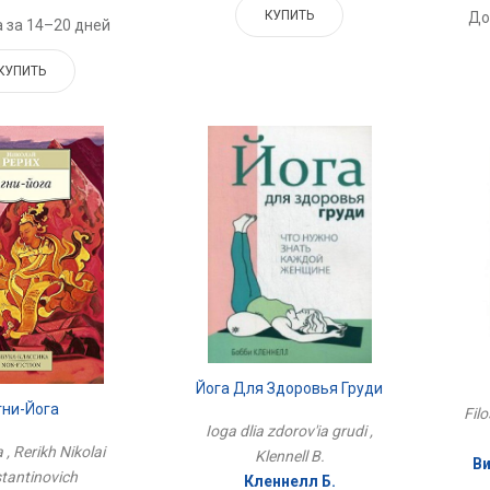
КУПИТЬ
До
 за 14–20 дней
КУПИТЬ
Йога Для Здоровья Груди
гни-Йога
Filo
Ioga dlia zdorov'ia grudi ,
 , Rerikh Nikolai
Klennell B.
Ви
tantinovich
Кленнелл Б.