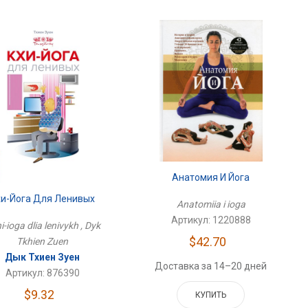
Анатомия И Йога
хи-Йога Для Ленивых
Anatomiia i ioga
Артикул: 1220888
i-ioga dlia lenivykh , Dyk
$42.70
Tkhien Zuen
Дык Тхиен Зуен
Доставка за 14–20 дней
Артикул: 876390
$9.32
КУПИТЬ