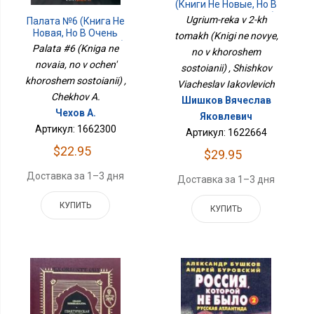
(Книги Не Новые, Но В
Хорошем Состоянии)
Ugrium-reka v 2-kh
Палата №6 (Книга Не
Новая, Но В Очень
tomakh (Knigi ne novye,
Хорошем Состоянии)
Palata #6 (Kniga ne
no v khoroshem
novaia, no v ochen'
sostoianii) , Shishkov
khoroshem sostoianii) ,
Viacheslav Iakovlevich
Chekhov A.
Шишков Вячеслав
Чехов А.
Яковлевич
Артикул: 1662300
Артикул: 1622664
$22.95
$29.95
Доставка за 1–3 дня
Доставка за 1–3 дня
КУПИТЬ
КУПИТЬ