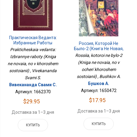
Практическая Веданта:
Избранные Работы
Россия, Которой Не
(Книга Не Новая, Но В
Было-2 (Книга Не Новая,
Prakticheskaia vedanta:
Хорошем Состоянии)
Но В Очень Хорошем
Rossiia, kotoroi ne bylo-2
Izbrannye raboty (Kniga
Состоянии)
(Kniga ne novaia, no v
ne novaia, no v khoroshem
ochen' khoroshem
sostoianii) , Vivekananda
sostoianii) , Bushkov A.
Svami S.
Бушков А.
Вивекананда Свами С.
Артикул: 1650472
Артикул: 1662370
$17.95
$29.95
Доставка за 1–3 дня
Доставка за 1–3 дня
КУПИТЬ
КУПИТЬ