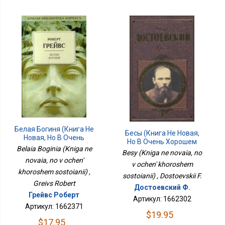
Белая Богиня (Книга Не
Бесы (Книга Не Новая,
Новая, Но В Очень
Но В Очень Хорошем
Хорошем Состоянии)
Belaia Boginia (Kniga ne
Состоянии)
Besy (Kniga ne novaia, no
novaia, no v ochen'
v ochen' khoroshem
khoroshem sostoianii) ,
sostoianii) , Dostoevskii F.
Greivs Robert
Достоевский Ф.
Грейвс Роберт
Артикул: 1662302
Артикул: 1662371
$19.95
$17.95