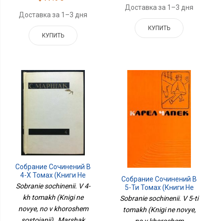
Доставка за 1–3 дня
Доставка за 1–3 дня
КУПИТЬ
КУПИТЬ
Собрание Сочинений В
4-Х Томах (Книги Не
Собрание Сочинений В
Новые, Но В Хорошем
Sobranie sochinenii. V 4-
5-Ти Томах (Книги Не
Состоянии)
Новые, Но В Хорошем
kh tomakh (Knigi ne
Sobranie sochinenii. V 5-ti
Состоянии)
novye, no v khoroshem
tomakh (Knigi ne novye,
sostoianii) , Marshak
no v khoroshem