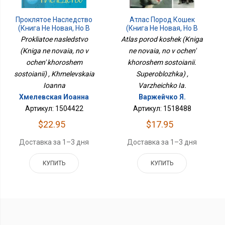
Атлас Пород Кошек
Проклятое Наследство
(Книга Не Новая, Но В
(Книга Не Новая, Но В
Очень Хорошем
Очень Хорошем
Atlas porod koshek (Kniga
Prokliatoe nasledstvo
Состоянии.
Состоянии)
ne novaia, no v ochen'
(Kniga ne novaia, no v
Суперобложка)
khoroshem sostoianii.
ochen' khoroshem
Superoblozhka) ,
sostoianii) , Khmelevskaia
Varzheichko Ia.
Ioanna
Варжейчко Я.
Хмелевская Иоанна
Артикул: 1518488
Артикул: 1504422
$17.95
$22.95
Доставка за 1–3 дня
Доставка за 1–3 дня
КУПИТЬ
КУПИТЬ