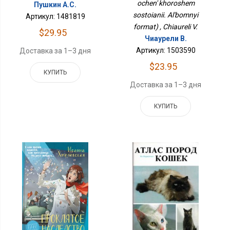
ochen' khoroshem
Пушкин А.С.
sostoianii. Al'bomnyi
Артикул: 1481819
format) , Chiaureli V.
$29.95
Чиаурели В.
Артикул: 1503590
Доставка за 1–3 дня
$23.95
КУПИТЬ
Доставка за 1–3 дня
КУПИТЬ