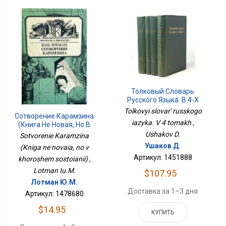
Толковый Словарь
Русского Языка. В 4-Х
Томах (Книги Не Новые,
Tolkovyi slovar' russkogo
Сотворение Карамзина
Состояние
iazyka. V 4 tomakh ,
(Книга Не Новая, Но В
Удовлетворительное,
Хорошем Состоянии)
Энциклопедический
Ushakov D.
Sotvorenie Karamzina
Формат)
Ушаков Д.
(Kniga ne novaia, no v
Артикул: 1451888
khoroshem sostoianii) ,
Lotman Iu.M.
$107.95
Лотман Ю.М.
Доставка за 1–3 дня
Артикул: 1478680
$14.95
КУПИТЬ