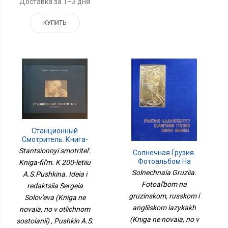
Доставка за 1–3 дня
КУПИТЬ
Станционный
Смотритель. Книга-
Фильм. К 200-Летию
Stantsionnyi smotritel'.
Солнечная Грузия.
А.С.Пушкина. Идея И
Фотоальбом На
Kniga-fil'm. K 200-letiiu
Редакция Сергея
Грузинском, Русском И
Solnechnaia Gruziia.
Соловьева (Книга Не
A.S.Pushkina. Ideia i
Английском Языках
Новая, Но В Отличном
Fotoal'bom na
redaktsiia Sergeia
(Книга Не Новая, Но В
Состоянии)
gruzinskom, russkom i
Очень Хорошем
Solov'eva (Kniga ne
Состоянии. Альбомный
angliiskom iazykakh
novaia, no v otlichnom
Формат)
(Kniga ne novaia, no v
sostoianii) , Pushkin A.S.