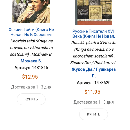
Хозяин Тайги (Книга Не
Русские Писатели XVII
Новая, Но В Хорошем
Века (Книга Не Новая,
Состоянии)
Khoziain taigi (Kniga ne
Но В Хорошем
Russkie pisateli XVII veka
Состоянии)
novaia, no v khoroshem
(Kniga ne novaia, no v
sostoianii) , Mozhaev B.
khoroshem sostoianii) ,
Можаев Б.
Zhukov Dm./ Pushkarev L.
Артикул: 1481815
Жуков Дм./ Пушкарев
$12.95
Л.
Артикул: 1478620
Доставка за 1–3 дня
$11.95
КУПИТЬ
Доставка за 1–3 дня
КУПИТЬ