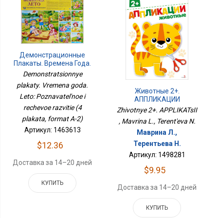
Демонстрационные
Плакаты. Времена Года.
Лето: Познавательное И
Demonstratsionnye
Речевое Развитие (4
plakaty. Vremena goda.
Плаката, Формат А-2)
Животные 2+.
Leto: Poznavatel'noe i
АППЛИКАЦИИ
rechevoe razvitie (4
Zhivotnye 2+. APPLIKATsII
plakata, format A-2)
, Mavrina L., Terent'eva N.
Артикул: 1463613
Маврина Л.,
Терентьева Н.
$12.36
Артикул: 1498281
Доставка за 14–20 дней
$9.95
КУПИТЬ
Доставка за 14–20 дней
КУПИТЬ