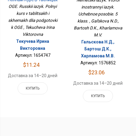
Класс.
И Схемах Для
OGE. Russkii iazyk. Polnyi
inostrannyi iazyk.
Подготовки К ОГЭ
kurs v tablitsakh i
Uchebnoe posobie. 5
skhemakh dlia podgotovki
klass. , Gal'skova N.D.,
k OGE , Tekucheva Irina
Bartosh D.K., Kharlamova
Viktorovna
M.V.
Текучева Ирина
Гальскова Н.Д.,
Викторовна
Бартош Д.К.,
Артикул: 1654747
Харламова М.В.
Артикул: 1576852
$11.24
$23.06
Доставка за 14–20 дней
Доставка за 14–20 дней
КУПИТЬ
КУПИТЬ