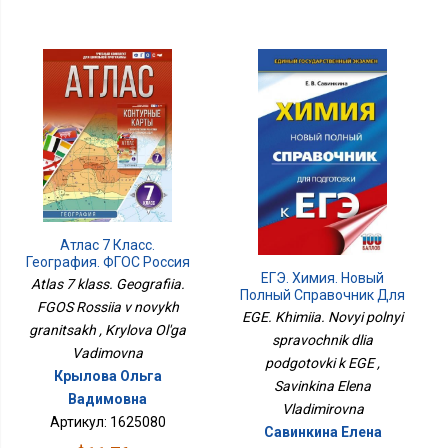
Атлас 7 Класс.
География. ФГОС Россия
ЕГЭ. Химия. Новый
В Новых Границах
Atlas 7 klass. Geografiia.
Полный Справочник Для
FGOS Rossiia v novykh
Подготовки К ЕГЭ
EGE. Khimiia. Novyi polnyi
granitsakh , Krylova Ol'ga
spravochnik dlia
Vadimovna
podgotovki k EGE ,
Крылова Ольга
Savinkina Elena
Вадимовна
Vladimirovna
Артикул: 1625080
Савинкина Елена