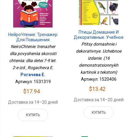
Птицы Домашние И
НейроЧтение: Тренажер
Декоративные. Учебное
Для Повышения
Издание. (16
Ptitsy domashnie i
Скорости Чтения: Для
NeiroChtenie: trenazher
Демонстрационных
Детей 7-9 Лет. 2-Е Изд
dekorativnye. Uchebnoe
Картинок С Текстом)
dlia povysheniia skorosti
izdanie. (16
chteniia: dlia detei 7-9 let.
demonstratsionnykh
2-e izd , Rogacheva E.
kartinok s tekstom)
Рогачева Е.
Артикул: 1520406
Артикул: 1531319
$13.42
$17.94
Доставка за 14–20 дней
Доставка за 14–20 дней
КУПИТЬ
КУПИТЬ