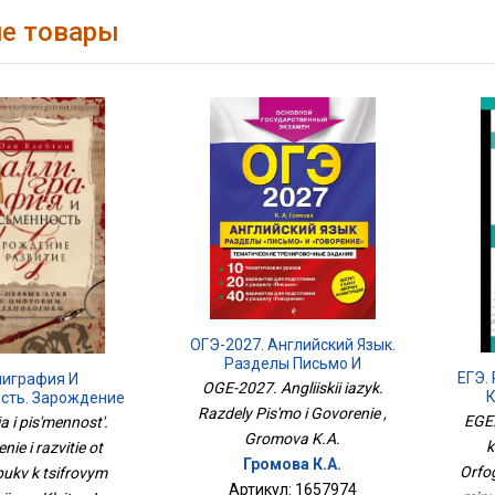
е товары
ОГЭ-2027. Английский Язык.
Разделы Письмо И
ЕГЭ.
лиграфия И
Говорение
OGE-2027. Angliiskii iazyk.
К
сть. Зарождение
Razdely Pis'mo i Govorenie ,
Орфо
 От Первых Букв К
EGE.
ia i pis'mennost'.
м Технологиям
Gromova K.A.
k
ie i razvitie ot
Громова К.А.
Orfo
bukv k tsifrovym
Артикул: 1657974