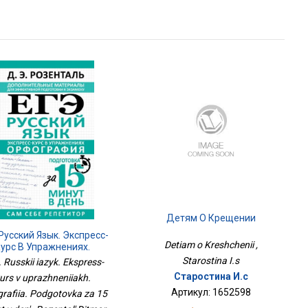
Детям О Крещении
 Русский Язык. Экспресс-
Detiam o Kreshchenii ,
урс В Упражнениях.
графия. Подготовка За
Starostina I.s
 Russkii iazyk. Ekspress-
15 Минут В День
Старостина И.с
urs v uprazhneniiakh.
Артикул: 1652598
grafiia. Podgotovka za 15