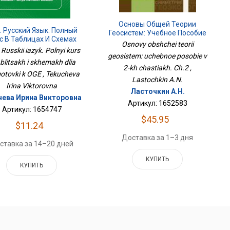
Основы Общей Теории
. Русский Язык. Полный
Геосистем: Учебное Пособие
с В Таблицах И Схемах
В 2-Х Частях. Ч.2
Osnovy obshchei teorii
ля Подготовки К ОГЭ
Russkii iazyk. Polnyi kurs
geosistem: uchebnoe posobie v
ablitsakh i skhemakh dlia
2-kh chastiakh. Ch.2 ,
otovki k OGE , Tekucheva
Lastochkin A.N.
Irina Viktorovna
Ласточкин А.Н.
чева Ирина Викторовна
Артикул: 1652583
Артикул: 1654747
$45.95
$11.24
Доставка за 1–3 дня
ставка за 14–20 дней
КУПИТЬ
КУПИТЬ