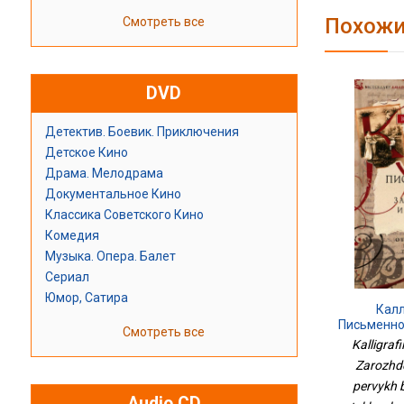
Похожи
Смотреть все
DVD
Детектив. Боевик. Приключения
Детское Кино
Драма. Мелодрама
Документальное Кино
Классика Советского Кино
Комедия
Музыка. Опера. Балет
Сериал
Юмор, Сатира
Кал
Письменно
Смотреть все
И Развитие
Kalligrafi
Цифровы
Zarozhden
pervykh 
Audio CD