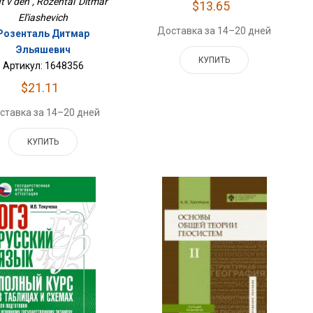
 v den' , Rozental' Ditmar
$13.65
El'iashevich
Доставка за 14–20 дней
Розенталь Дитмар
Эльяшевич
КУПИТЬ
Артикул: 1648356
$21.11
ставка за 14–20 дней
КУПИТЬ