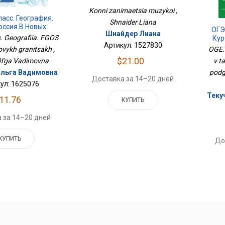
Konni zanimaetsia muzykoi ,
ласс. География.
Shnaider Liana
оссия В Новых
ОГЭ
Шнайдер Лиана
раницах
s. Geografiia. FGOS
Кур
Артикул: 1527830
Д
ovykh granitsakh ,
OGE. 
$21.00
Ol'ga Vadimovna
v t
льга Вадимовна
podg
Доставка за 14–20 дней
ул: 1625076
Теку
11.76
КУПИТЬ
 за 14–20 дней
КУПИТЬ
До