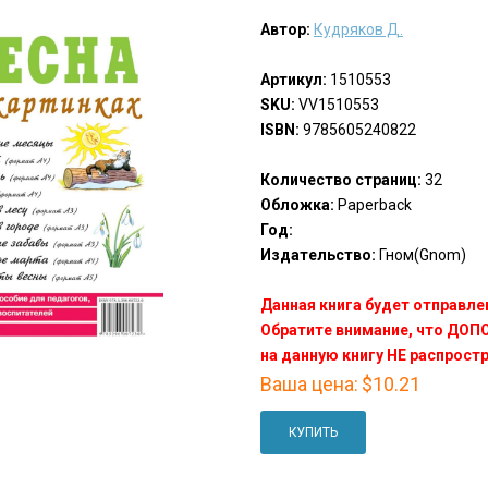
Автор:
Кудряков Д.
Артикул:
1510553
SKU:
VV1510553
ISBN:
9785605240822
Количество страниц:
32
Обложка:
Paperback
Год:
Издательство:
Гном(Gnom)
Данная книга будет отправлен
Обратите внимание, что ДО
на данную книгу НЕ распрост
Ваша цена:
$10.21
КУПИТЬ