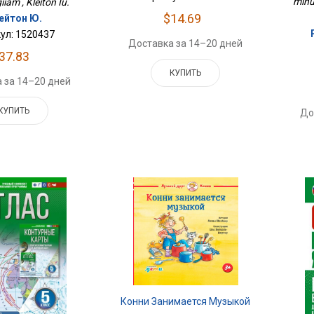
minut
iam , Kleiton Iu.
$14.69
ейтон Ю.
ул: 1520437
Доставка за 14–20 дней
37.83
КУПИТЬ
 за 14–20 дней
КУПИТЬ
До
Конни Занимается Музыкой