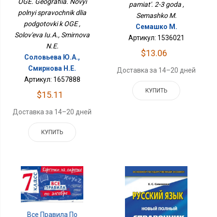
OGE. Geografiia. Novyi
pamiat'. 2-3 goda ,
polnyi spravochnik dlia
Semashko M.
podgotovki k OGE ,
Семашко М.
Solov'eva Iu.A., Smirnova
Артикул: 1536021
N.E.
$13.06
Соловьева Ю.А.,
Смирнова Н.Е.
Доставка за 14–20 дней
Артикул: 1657888
КУПИТЬ
$15.11
Доставка за 14–20 дней
КУПИТЬ
Все Правила По