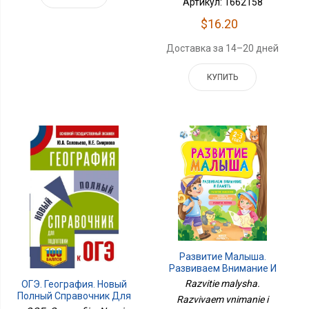
Артикул: 1662158
$16.20
Доставка за 14–20 дней
КУПИТЬ
Развитие Малыша.
Развиваем Внимание И
Память. 2-3 Года
Razvitie malysha.
ОГЭ. География. Новый
Полный Справочник Для
Razvivaem vnimanie i
Подготовки К ОГЭ