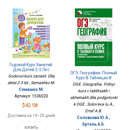
Годовой Курс Занятий.
Для Детей 2-3 Лет
ОГЭ. География. Полный
Godovoi kurs zaniatii. Dlia
Курс В Таблицах И
Схемах Для Подготовки
detei 2-3 let , Semashko M.
OGE. Geografiia. Polnyi
К ОГЭ
Семашко М.
kurs v tablitsakh i
Артикул: 1536020
skhemakh dlia podgotovki
k OGE , Solov'eva Iu.A.,
$42.58
Ertel' A.B.
Доставка за 14–20 дней
Соловьева Ю.А.,
Эртель А.Б.
КУПИТЬ