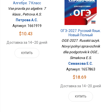
Алгебре. 7 Класс
Vse pravila po algebre. 7
klass , Petrova A.S.
Петрова А.С.
Артикул: 1661919
ОГЭ-2027. Русский Язык.
$10.43
Новый Полный
Справочник Для
OGE-2027. Russkii iazyk.
Доставка за 14–20 дней
Подготовки К ОГЭ
Novyi polnyi spravochnik
dlia podgotovki k OGE ,
КУПИТЬ
Simakova E.S.
Симакова Е.С.
Артикул: 1657863
$18.69
Доставка за 14–20 дней
КУПИТЬ