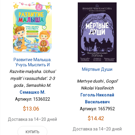
Развитие Малыша.
Учусь Мыслить И
Мёртвые Души
Рассуждать. 2-3 Года
Razvitie malysha. Uchus'
myslit' i rassuzhdat'. 2-3
Mertvye dushi , Gogol'
goda , Semashko M.
Nikolai Vasil'evich
Семашко М.
Гоголь Николай
Артикул: 1536022
Васильевич
$13.06
Артикул: 1657952
$14.42
Доставка за 14–20 дней
Доставка за 14–20 дней
КУПИТЬ