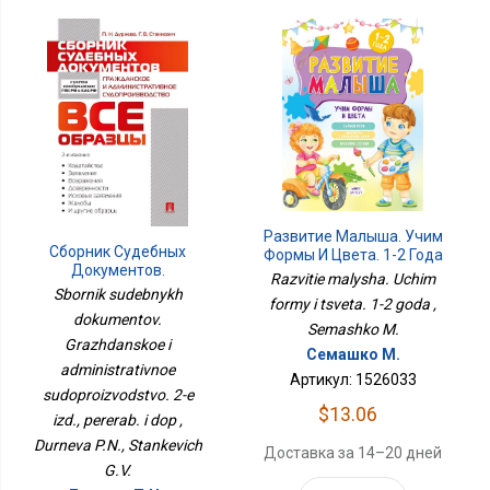
Развитие Малыша. Учим
Сборник Судебных
Формы И Цвета. 1-2 Года
Документов.
Razvitie malysha. Uchim
Гражданское И
Sbornik sudebnykh
formy i tsveta. 1-2 goda ,
Административное
dokumentov.
Судопроизводство. 2-Е
Semashko M.
Изд., Перераб. И Доп
Grazhdanskoe i
Семашко М.
administrativnoe
Артикул: 1526033
sudoproizvodstvo. 2-e
$13.06
izd., pererab. i dop ,
Durneva P.N., Stankevich
Доставка за 14–20 дней
G.V.