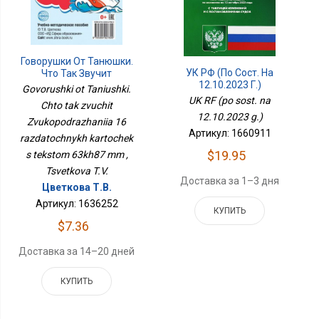
Говорушки От Танюшки.
УК РФ (по Сост. На
Что Так Звучит
12.10.2023 Г.)
Звукоподражания 16
Govorushki ot Taniushki.
Раздаточных Карточек
UK RF (po sost. na
Chto tak zvuchit
С Текстом 63х87 Мм
12.10.2023 g.)
Zvukopodrazhaniia 16
Артикул: 1660911
razdatochnykh kartochek
$19.95
s tekstom 63kh87 mm ,
Tsvetkova T.V.
Доставка за 1–3 дня
Цветкова Т.В.
Артикул: 1636252
КУПИТЬ
$7.36
Доставка за 14–20 дней
КУПИТЬ