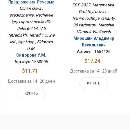
Предложения. Речевые
Тренировочные
EGE-2027. Matematika.
Игры И Упражнения Для
Uchim slova i
Варианты. 30 Вариантов
Profil'nyi uroven'.
Детей 6-7 Лет. В 5
predlozheniia. Rechevye
Тетрадях. Тетрадь № 5.
Trenirovochnye varianty.
igry i uprazhneniia dlia
2-Е Изд., Испр.и Доп
30 variantov , Miroshin
detei 6-7 let. V 5
Vladimir Vasil'evich
tetradiakh. Tetrad' ? 5. 2-e
Мирошин Владимир
izd., ispr.i dop , Sidorova
Васильевич
U.M.
Артикул: 1654126
Сидорова У.М.
$17.24
Артикул: 1550095
$11.71
Доставка за 14–20 дней
Доставка за 14–20 дней
КУПИТЬ
КУПИТЬ