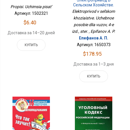
Сельском Хозяйстве.
Propisi. Uchimsia pisat'
Учебное Пособие Для
Elektroprivod v sel'skom
Артикул: 1502321
Вузов, 4-Е Изд., Стер.
khoziaistve. Uchebnoe
$6.40
posobie dlia vuzov, 4-e
izd., ster. , Epifanov A. P.
Доставка за 14–20 дней
Епифанов А. П.
Артикул: 1650373
КУПИТЬ
$178.95
Доставка за 1–3 дня
КУПИТЬ