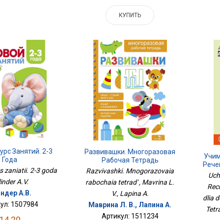
КУПИТЬ
урс Занятий. 2-3
Развивашки. Многоразовая
Учим
Года
Рабочая Тетрадь
Рече
 zaniatii. 2-3 goda
Razvivashki. Mnogorazovaia
Д
Uch
Тетр
linder A.V.
rabochaia tetrad' , Mavrina L.
Rech
ндер А.В.
V., Lapina A.
dlia d
ул: 1507984
Маврина Л. В., Лапина А.
Tetra
Артикул: 1511234
14.20