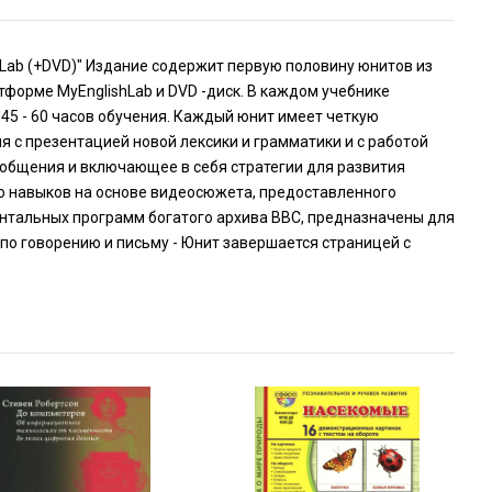
lishLab (+DVD)" Издание содержит первую половину юнитов из
тформе MyEnglishLab и DVD -диск. В каждом учебнике
 45 - 60 часов обучения. Каждый юнит имеет четкую
ия с презентацией новой лексики и грамматики и с работой
 общения и включающее в себя стратегии для развития
нию навыков на основе видеосюжета, предоставленного
ентальных программ богатого архива BBC, предназначены для
по говорению и письму - Юнит завершается страницей с