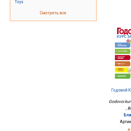
Toys
Смотреть все
Годовой К
Godovoi kurs
, B
Бли
Артик
$