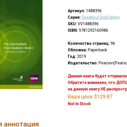
Артикул:
1488396
Серия:
Speakout 2nd Edition
SKU:
VV1488396
ISBN:
9781292160986
Количество страниц:
96
Обложка:
Paperback
Год:
2019
Издательство:
Pearson(Pears
Данная книга будет отправлен
Обратите внимание, что ДО
на данную книгу НЕ распрост
Ваша цена:
$129.87
Not In Stock
я аннотация