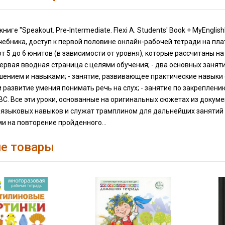
книге "Speakout. Pre-Intermediate. Flexi A. Students' Book + MyEng
ебника, доступ к первой половине онлайн-рабочей тетради на пла
т 5 до 6 юнитов (в зависимости от уровня), которые рассчитаны на
 первая вводная страница с целями обучения; - два основных занят
шением и навыками; - занятие, развивающее практические навыки
и развитие умения понимать речь на слух; - занятие по закрепле
C. Все эти уроки, основанные на оригинальных сюжетах из докум
 языковых навыков и служат трамплином для дальнейших занятий 
и на повторение пройденного...
е товары