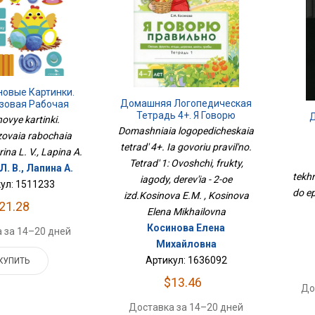
новые Картинки.
Домашняя Логопедическая
зовая Рабочая
Тетрадь 4+. Я Говорю
етрадь
novye kartinki.
Правильно. Тетрадь 1:
Domashniaia logopedicheskaia
ovaia rabochaia
Овощи, Фрукты, Ягоды,
tetrad' 4+. Ia govoriu pravil'no.
Деревья - 2-Ое
rina L. V., Lapina A.
Пи
Tetrad' 1: Ovoshchi, frukty,
Изд.Косинова Е.М.
. В., Лапина А.
tekhn
iagody, derev'ia - 2-oe
ул: 1511233
do ep
izd.Kosinova E.M. , Kosinova
21.28
Elena Mikhailovna
Косинова Елена
 за 14–20 дней
Михайловна
Артикул: 1636092
КУПИТЬ
$13.46
До
Доставка за 14–20 дней