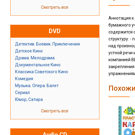
Смотреть все
Аннотация к 
бумажного уч
DVD
содержится о
структуру: -
Детектив. Боевик. Приключения
над произно
Детское Кино
устной речи 
Драма. Мелодрама
компанией BB
Документальное Кино
закрепления
Классика Советского Кино
упражнениям
Комедия
Музыка. Опера. Балет
Похожи
Сериал
Юмор, Сатира
Смотреть все
Audio CD