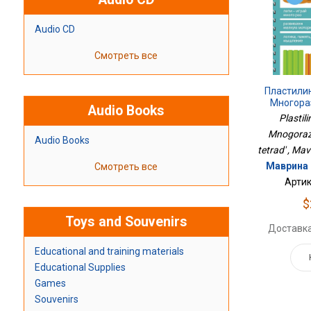
Audio CD
Смотреть все
Пластили
Многора
Audio Books
Т
Plastili
Mnogoraz
Audio Books
tetrad' , Mav
Маврина Л
Смотреть все
Артик
$
Toys and Souvenirs
Доставка
Educational and training materials
Educational Supplies
Games
Souvenirs