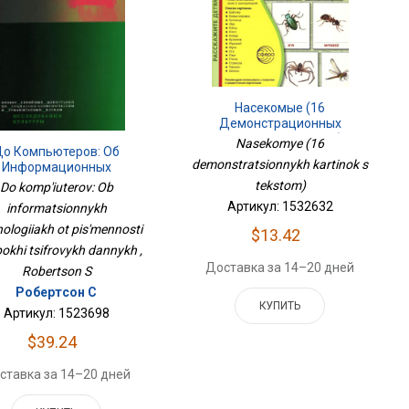
Насекомые (16
Демонстрационных
Картинок С Текстом)
Nasekomye (16
До Компьютеров: Об
demonstratsionnykh kartinok s
Информационных
Технологиях От
tekstom)
Do komp'iuterov: Ob
сьменности До Эпохи
Артикул: 1532632
informatsionnykh
Цифровых Данных
ologiiakh ot pis'mennosti
$13.42
okhi tsifrovykh dannykh ,
Доставка за 14–20 дней
Robertson S
Робертсон С
КУПИТЬ
Артикул: 1523698
$39.24
ставка за 14–20 дней