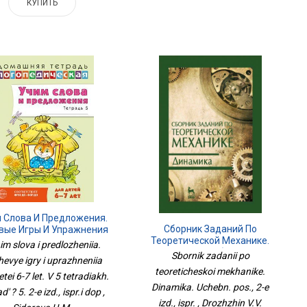
КУПИТЬ
 Слова И Предложения.
Сборник Заданий По
вые Игры И Упражнения
Теоретической Механике.
ля Детей 6-7 Лет. В 5
im slova i predlozheniia.
Динамика. Учебн. Пос., 2-Е
адях. Тетрадь № 5. 2-Е
Sbornik zadanii po
evye igry i uprazhneniia
Изд., Испр.
Изд., Испр.и Доп
teoreticheskoi mekhanike.
etei 6-7 let. V 5 tetradiakh.
Dinamika. Uchebn. pos., 2-e
d' ? 5. 2-e izd., ispr.i dop ,
izd., ispr. , Drozhzhin V.V.