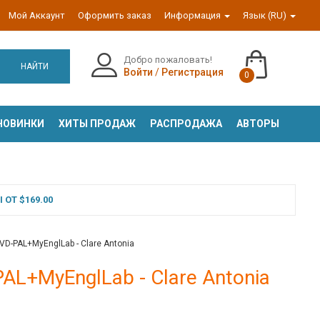
Мой Аккаунт
Оформить заказ
Информация
Язык (RU)
Добро пожаловать!
НАЙТИ
Войти
/
Регистрация
0
НОВИНКИ
ХИТЫ ПРОДАЖ
РАСПРОДАЖА
АВТОРЫ
ОТ $169.00
DVD-PAL+MyEnglLab - Clare Antonia
PAL+MyEnglLab - Clare Antonia