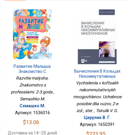
Развитие Малыша.
Вычисления В Кольцах
Знакомство С
Некоммутативных
Профессиями. 2-3 Года
Razvitie malysha.
Многочленов. Учебное
Vychisleniia v kol'tsakh
Znakomstvo s
Пособие Для Вузов, 2-Е
nekommutativnykh
Изд., Стер.
professiiami. 2-3 goda ,
mnogochlenov. Uchebnoe
Semashko M.
posobie dlia vuzov, 2-e
Семашко М.
izd., ster. , Tsirulik V. G.
Артикул: 1536016
Цирулик В. Г.
$13.06
Артикул: 1650391
Доставка за 14–20 дней
$223.95