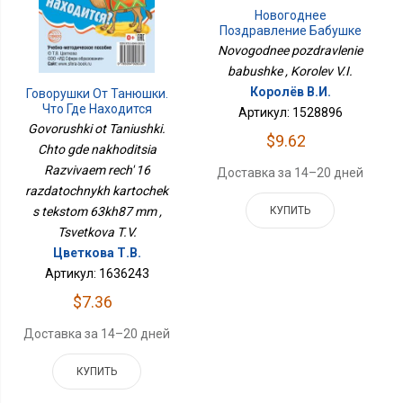
Новогоднее
Поздравление Бабушке
Novogodnee pozdravlenie
babushke , Korolev V.I.
Королёв В.И.
Говорушки От Танюшки.
Что Где Находится
Артикул: 1528896
Развиваем Речь 16
Govorushki ot Taniushki.
$9.62
Раздаточных Карточек
Chto gde nakhoditsia
С Текстом 63х87 Мм
Razvivaem rech' 16
Доставка за 14–20 дней
razdatochnykh kartochek
КУПИТЬ
s tekstom 63kh87 mm ,
Tsvetkova T.V.
Цветкова Т.В.
Артикул: 1636243
$7.36
Доставка за 14–20 дней
КУПИТЬ