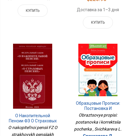
Доставка за 1–3 дня
КУПИТЬ
КУПИТЬ
Образцовые Прописи:
Постановка И
Коррекция Почерка
Obraztsovye propisi:
О Накопительной
Пенсии ФЗ О Страховых
postanovka i korrektsiia
Пенсиях
O nakopitel'noi pensii FZ O
pocherka , Svichkareva L.
strakhovykh pensiiakh
Свичкарева Л.