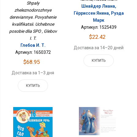
Деревянные.
Shpaly
Шнайдер Лиана,
Повышение
zheleznodorozhnye
Квалификации. Учебное
Гёрриссен Янина, Руэда
dereviannye. Povyshenie
Пособие Для СПО
Марк
kvalifikatsii. Uchebnoe
Артикул: 1525439
posobie dlia SPO , Glebov
$22.42
I. T.
Глебов И. Т.
Доставка за 14–20 дней
Артикул: 1650372
КУПИТЬ
$68.95
Доставка за 1–3 дня
КУПИТЬ