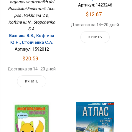
organov vnutrennikh del
Российской Федерации.
Артикул: 1423246
Уч. Пос
Rossiiskoi Federatsii. Uch.
$12.67
pos , Vakhnina V.V.,
Koftina Iu.N., Stopchenko
Доставка за 14–20 дней
S.A.
Вахнина В.В., Кофтина
КУПИТЬ
Ю.Н., Стопченко С.А.
Артикул: 1592012
$20.59
Доставка за 14–20 дней
КУПИТЬ