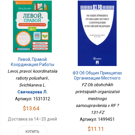
Левой, Правой:
Координация Работы
Полушарий
Levoi, pravoi: koordinatsiia
ФЗ Об Общих Принципах
Организации Местного
raboty polusharii ,
Самоуправления В РФ
FZ Ob obshchikh
Svichkareva L.
№131-ФЗ
printsipakh organizatsii
Свичкарева Л.
mestnogo
Артикул: 1531312
samoupravleniia v RF ?
$13.64
131-FZ
Доставка за 14–20 дней
Артикул: 1499451
$11.11
КУПИТЬ