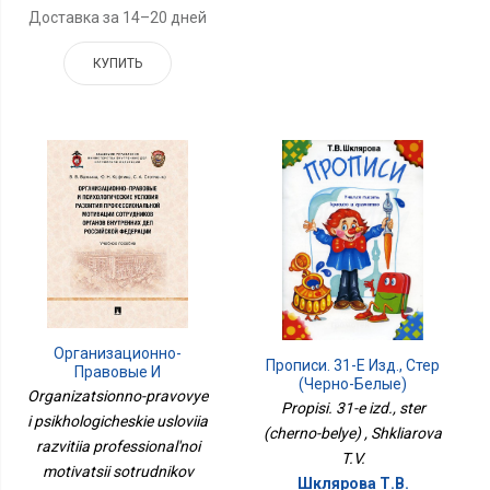
Доставка за 14–20 дней
КУПИТЬ
Организационно-
Прописи. 31-Е Изд., Стер
Правовые И
(черно-Белые)
Психологические
Organizatsionno-pravovye
Propisi. 31-e izd., ster
Условия Развития
i psikhologicheskie usloviia
Профессиональной
(cherno-belye) , Shkliarova
razvitiia professional'noi
Мотивации
T.V.
Сотрудников Органов
motivatsii sotrudnikov
Шклярова Т.В.
Внутренних Дел