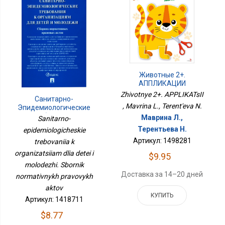
Животные 2+.
АППЛИКАЦИИ
Zhivotnye 2+. APPLIKATsII
Санитарно-
, Mavrina L., Terent'eva N.
Эпидемиологические
Требования К
Маврина Л.,
Sanitarno-
Организациям Для
Терентьева Н.
epidemiologicheskie
Детей И Молодежи.
Артикул: 1498281
Сборник Нормативных
trebovaniia k
Правовых Актов
organizatsiiam dlia detei i
$9.95
molodezhi. Sbornik
Доставка за 14–20 дней
normativnykh pravovykh
aktov
КУПИТЬ
Артикул: 1418711
$8.77