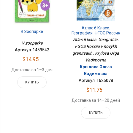
Атлас 6 Класс.
В Зоопарке
География. ФГОС Россия
В Новых Границах
Atlas 6 klass. Geografiia.
V zooparke
FGOS Rossiia v novykh
Артикул: 1459542
granitsakh , Krylova Ol'ga
$14.95
Vadimovna
Крылова Ольга
Доставка за 1–3 дня
Вадимовна
Артикул: 1625078
КУПИТЬ
$11.76
Доставка за 14–20 дней
КУПИТЬ