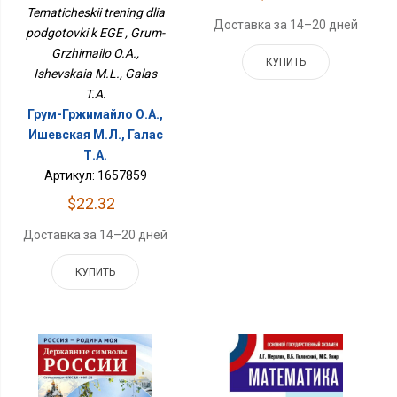
Tematicheskii trening dlia
Доставка за 14–20 дней
podgotovki k EGE , Grum-
Grzhimailo O.A.,
КУПИТЬ
Ishevskaia M.L., Galas
T.A.
Грум-Гржимайло О.А.,
Ишевская М.Л., Галас
Т.А.
Артикул: 1657859
$22.32
Доставка за 14–20 дней
КУПИТЬ