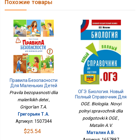
Похожие товары
Правила Безопасности
Для Маленьких Детей
ОГЭ. Биология. Новый
Pravila bezopasnosti dlia
Полный Справочник Для
malen'kikh detei ,
Подготовки К ОГЭ
OGE. Biologiia. Novyi
Grigor'ian T.A.
polnyi spravochnik dlia
Григорьян Т.А.
podgotovki k OGE ,
Артикул: 1507344
Matalin A.V.
$25.54
Маталин А.В.
Артикул: 1657887