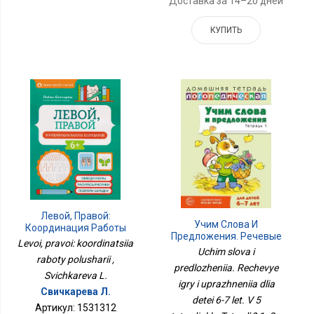
Доставка за 14–20 дней
КУПИТЬ
Левой, Правой:
Учим Слова И
Координация Работы
Предложения. Речевые
Полушарий
Levoi, pravoi: koordinatsiia
Игры И Упражнения Для
Uchim slova i
raboty polusharii ,
Детей 6-7 Лет. В 5
predlozheniia. Rechevye
Тетрадях. Тетрадь № 1.
Svichkareva L.
igry i uprazhneniia dlia
2-Е Изд., Испр.и Доп
Свичкарева Л.
detei 6-7 let. V 5
Артикул: 1531312