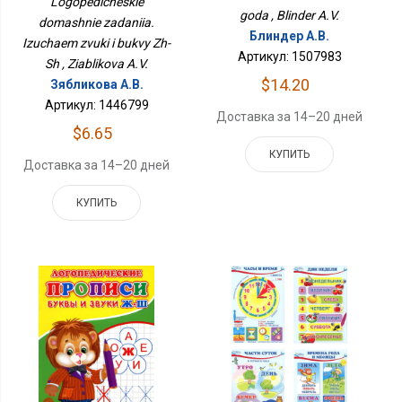
Logopedicheskie
Ж-Ш
goda , Blinder A.V.
domashnie zadaniia.
Блиндер А.В.
Izuchaem zvuki i bukvy Zh-
Артикул: 1507983
Sh , Ziablikova A.V.
$14.20
Зябликова А.В.
Артикул: 1446799
Доставка за 14–20 дней
$6.65
КУПИТЬ
Доставка за 14–20 дней
КУПИТЬ