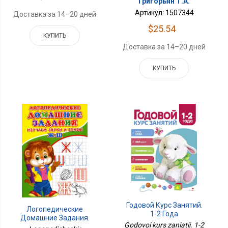
Григорьян Т.А.
Артикул: 1507344
Доставка за 14–20 дней
$25.54
КУПИТЬ
Доставка за 14–20 дней
КУПИТЬ
Годовой Курс Занятий.
Логопедические
1-2 Года
Домашние Задания.
Godovoi kurs zaniatii. 1-2
Изучаем Звуки И Буквы