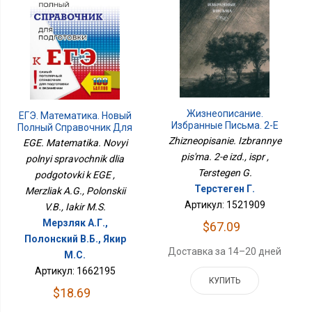
Жизнеописание.
ЕГЭ. Математика. Новый
Избранные Письма. 2-Е
Полный Справочник Для
Изд., Испр
Подготовки К ЕГЭ
Zhizneopisanie. Izbrannye
EGE. Matematika. Novyi
pis'ma. 2-e izd., ispr ,
polnyi spravochnik dlia
Terstegen G.
podgotovki k EGE ,
Терстеген Г.
Merzliak A.G., Polonskii
Артикул: 1521909
V.B., Iakir M.S.
Мерзляк А.Г.,
$67.09
Полонский В.Б., Якир
Доставка за 14–20 дней
М.С.
Артикул: 1662195
КУПИТЬ
$18.69