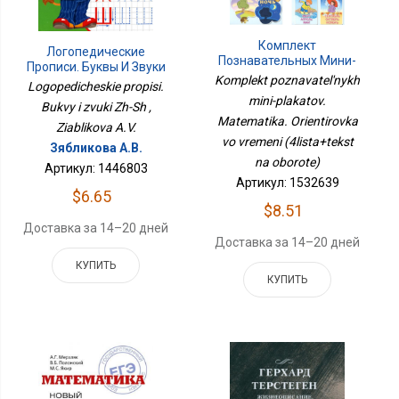
Комплект
Логопедические
Познавательных Мини-
Прописи. Буквы И Звуки
Плакатов. Математика.
Komplekt poznavatel'nykh
Ж-Ш
Logopedicheskie propisi.
Ориентировка Во
mini-plakatov.
Времени (4листа+текст
Bukvy i zvuki Zh-Sh ,
Matematika. Orientirovka
На Обороте)
Ziablikova A.V.
vo vremeni (4lista+tekst
Зябликова А.В.
na oborote)
Артикул: 1446803
Артикул: 1532639
$6.65
$8.51
Доставка за 14–20 дней
Доставка за 14–20 дней
КУПИТЬ
КУПИТЬ