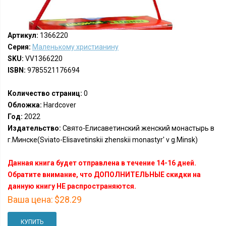
Артикул:
1366220
Серия:
Маленькому христианину
SKU:
VV1366220
ISBN:
9785521176694
Количество страниц:
0
Обложка:
Hardcover
Год:
2022
Издательство:
Свято-Елисаветинский женский монастырь в
г.Минске(Sviato-Elisavetinskii zhenskii monastyr' v g.Minsk)
Данная книга будет отправлена в течение 14-16 дней.
Обратите внимание, что ДОПОЛНИТЕЛЬНЫЕ скидки на
данную книгу НЕ распространяются.
Ваша цена:
$28.29
КУПИТЬ