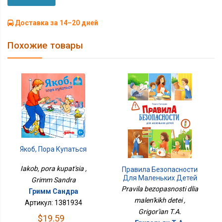
Доставка за 14–20 дней
Похожие товары
Якоб, Пора Купаться
Iakob, pora kupat'sia ,
Правила Безопасности
Для Маленьких Детей
Grimm Sandra
Pravila bezopasnosti dlia
Гримм Сандра
malen'kikh detei ,
Артикул: 1381934
Grigor'ian T.A.
$19.59