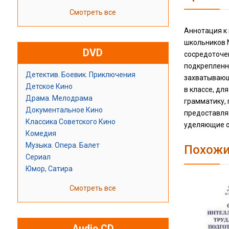
Смотреть все
Аннотация к 
школьников 
DVD
сосредоточе
подкрепленн
Детектив. Боевик. Приключения
захватывающ
Детское Кино
в классе, дл
Драма. Мелодрама
грамматику, 
Документальное Кино
предоставля
Классика Советского Кино
уделяющие о
Комедия
Музыка. Опера. Балет
Похожи
Сериал
Юмор, Сатира
Смотреть все
Audio CD