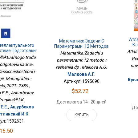
Атл
Математика.Задачи С
Кл
теллектуального
Параметрами: 12 Методов
Рос
стеме Подготовки
Atlas
Решения Дп
Matematika.Zadachi s
в. Проблемы
llektual'nogo truda
Geo
parametrami: 12 metodov
еской Теории И
podgotovki kadrov.
nov
ии. Монография.-
resheniia dp , Malkova A.G.
ssicheskoi teorii i
ект,2021. 2389
Малкова А.Г.
ii. Monografiia.-
Крыл
Артикул: 1595690
ekt,2021. 2389 ,
$52.72
E.E., Ashurbekov
ruglinskii I.K.
Доставка за 14–20 дней
Е.Е., Ашурбеков
До
углинский И.К.
КУПИТЬ
ул: 1592631
16.50