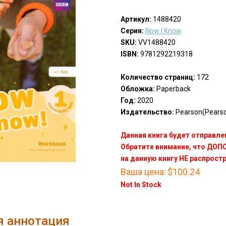
Артикул:
1488420
Серия:
Now I Know
SKU:
VV1488420
ISBN:
9781292219318
Количество страниц:
172
Обложка:
Paperback
Год:
2020
Издательство:
Pearson(Pears
Данная книга будет отправлен
Обратите внимание, что ДО
на данную книгу НЕ распрост
Ваша цена:
$100.24
Not In Stock
я аннотация