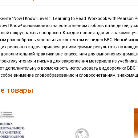
книге "Now I Know! Level 1. Learning to Read. Workbook with Pearso
Now I Know! основывается на естественном любопытстве детей, у
нной вокруг важных вопросов. Каждое новое задание знакомит уч
ым разнообразным реальным контентом из видео BBC. Новый язык
их реальных задач, приносящих измеримые результаты на каждом
я дополнительной практики вне класса, или для выполнения домаш
практику чтения и письма для закрепления материала из учебник
ет дополнительную возможность использовать видеоролики BBC. 
собое внимание словообразованию и словосочетаниям, знакомящие
е товары