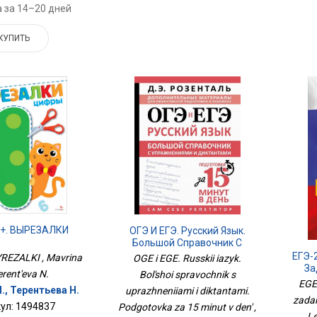
 за 14–20 дней
КУПИТЬ
+. ВЫРЕЗАЛКИ
ОГЭ И ЕГЭ. Русский Язык.
Большой Справочник С
Упражнениями И
ЕГЭ-
VYREZALKI , Mavrina
OGE i EGE. Russkii iazyk.
Диктантами. Подготовка За
За
erent'eva N.
Bol'shoi spravochnik s
15 Минут В День
EGE-
., Терентьева Н.
uprazhneniiami i diktantami.
zadan
ул: 1494837
Podgotovka za 15 minut v den' ,
, L