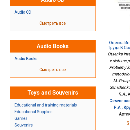
Audio CD
Смотреть все
Оценка Ин
Audio Books
Труда В Си
Кадро
Otsenka inte
Классич
Audio Books
v sisteme 
Методолог
Problemy kla
М.:Просп
Смотреть все
metodolog
M.:Prosp
Semchenko 
Toys and Souvenirs
R.A., K
Семченко 
Educational and training materials
Р.А., Кр
Educational Supplies
Артик
Games
$
Souvenirs