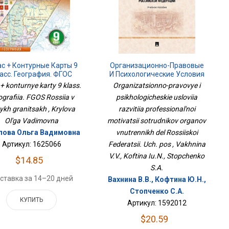
ас + Контурные Карты 9
Организационно-Правовые
асс. География. ФГОС
И Психологические Условия
сия В Новых Границах
Развития
 + konturnye karty 9 klass.
Organizatsionno-pravovye i
Профессиональной
grafiia. FGOS Rossiia v
psikhologicheskie usloviia
Мотивации Сотрудников
ykh granitsakh , Krylova
Органов Внутренних Дел
razvitiia professional'noi
Российской Федерации. Уч.
Ol'ga Vadimovna
motivatsii sotrudnikov organov
Пос
ова Ольга Вадимовна
vnutrennikh del Rossiiskoi
Артикул: 1625066
Federatsii. Uch. pos , Vakhnina
V.V., Koftina Iu.N., Stopchenko
$14.85
S.A.
ставка за 14–20 дней
Вахнина В.В., Кофтина Ю.Н.,
Стопченко С.А.
КУПИТЬ
Артикул: 1592012
$20.59