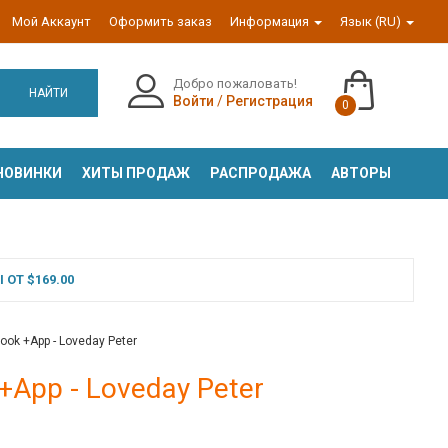
Мой Аккаунт
Оформить заказ
Информация
Язык (RU)
Добро пожаловать!
НАЙТИ
Войти
/
Регистрация
0
НОВИНКИ
ХИТЫ ПРОДАЖ
РАСПРОДАЖА
АВТОРЫ
ОТ $169.00
ook +App - Loveday Peter
+App - Loveday Peter