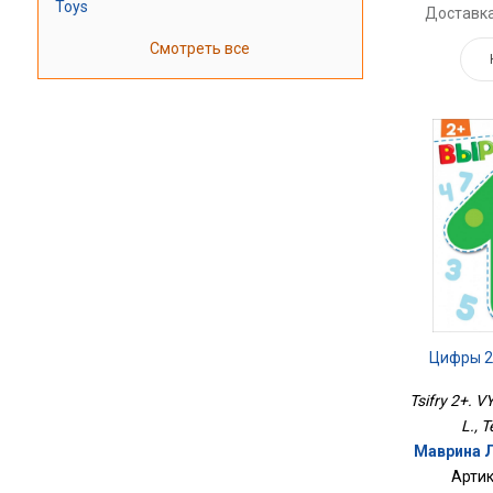
Toys
Доставка
Смотреть все
Цифры 2
Tsifry 2+. 
L., T
Маврина Л
Артик