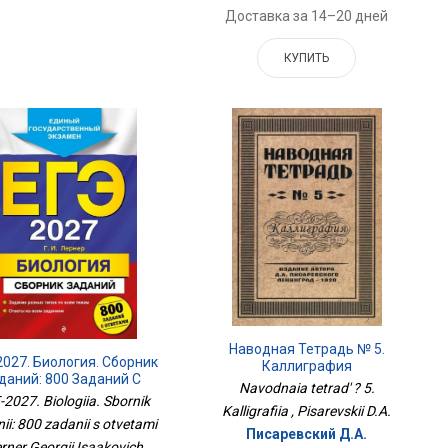
Доставка за 14–20 дней
КУПИТЬ
Наводная Тетрадь № 5.
2027. Биология. Сборник
Каллиграфия
даний: 800 Заданий С
Navodnaia tetrad' ? 5.
Ответами
2027. Biologiia. Sbornik
Kalligrafiia , Pisarevskii D.A.
ii: 800 zadanii s otvetami
Писаревский Д.А.
erner Georgii Isaakovich