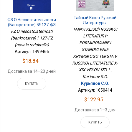
Тайный Ключ Русской
ФЗ О Несостоятельности
Литературы:
(банкротстве) № 127-ФЗ
Формирование И
TAINYI KLIuCh RUSSKOI
(новая Редакция)
FZ O nesostoiatel'nosti
Становление Крымского
LITERATURY:
Текста В Русской
(bankrotstve) ? 127-FZ
Литературе X-XIX Веков,
FORMIROVANIE I
(novaia redaktsiia)
ИЗД.1
STANOVLENIE
Артикул: 1499466
KRYMSKOGO TEKSTA V
$18.84
RUSSKOI LITERATURE X-
XIX VEKOV, IZD.1 ,
Доставка за 14–20 дней
Kur'ianov S.O.
Курьянов С.О.
КУПИТЬ
Артикул: 1650414
$122.95
Доставка за 1–3 дня
КУПИТЬ