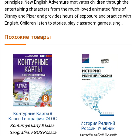
principles. New English Adventure motivates children through the
entertaining characters from the much-loved animated films of
Disney and Pixar and provides hours of exposure and practice with
English. Children listen to stories, play classroom games, sing...
Похожие товары
Контурные Карты 8
Класс. География. ФГОС
История Религий
Россия В Новых
Konturnye karty 8 klass.
России: Учебник
Границах
Geografiia. FGOS Rossiia
Istoriia religii Rossii: