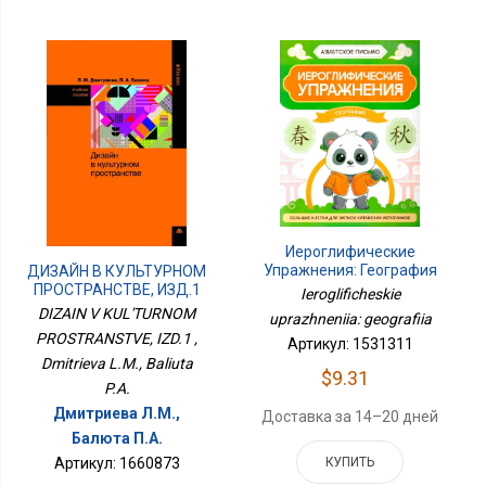
Иероглифические
Упражнения: География
ДИЗАЙН В КУЛЬТУРНОМ
ПРОСТРАНСТВЕ, ИЗД.1
Ieroglificheskie
DIZAIN V KUL'TURNOM
uprazhneniia: geografiia
PROSTRANSTVE, IZD.1 ,
Артикул: 1531311
Dmitrieva L.M., Baliuta
$9.31
P.A.
Дмитриева Л.М.,
Доставка за 14–20 дней
Балюта П.А.
Артикул: 1660873
КУПИТЬ