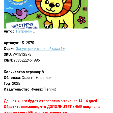
Автор:
Петренко Е.
Артикул:
1512575
Серия:
Запуск речи с наклейками 1+
SKU:
VV1512575
ISBN:
9785222451885
Количество страниц:
8
Обложка:
Скрепка+офс. лак
Год:
2025
Издательство:
Феникс(Feniks)
Данная книга будет отправлена в течение 14-16 дней.
Обратите внимание, что ДОПОЛНИТЕЛЬНЫЕ скидки на
данную книгу НЕ распространяются.