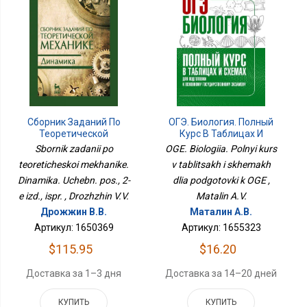
Сборник Заданий По
ОГЭ. Биология. Полный
Теоретической
Курс В Таблицах И
Механике. Динамика.
Схемах Для Подготовки
Sbornik zadanii po
OGE. Biologiia. Polnyi kurs
Учебн. Пос., 2-Е Изд.,
К ОГЭ
teoreticheskoi mekhanike.
v tablitsakh i skhemakh
Испр.
Dinamika. Uchebn. pos., 2-
dlia podgotovki k OGE ,
e izd., ispr. , Drozhzhin V.V.
Matalin A.V.
Дрожжин В.В.
Маталин А.В.
Артикул: 1650369
Артикул: 1655323
$115.95
$16.20
Доставка за 1–3 дня
Доставка за 14–20 дней
КУПИТЬ
КУПИТЬ