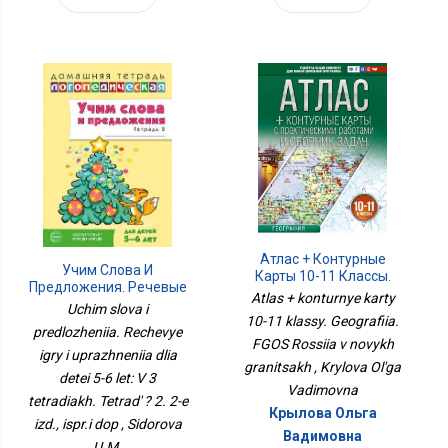
Атлас + Контурные
Учим Слова И
Карты 10-11 Классы.
Предложения. Речевые
География. ФГОС Россия
Atlas + konturnye karty
Игры И Упражнения Для
Uchim slova i
В Новых Границах
10-11 klassy. Geografiia.
Детей 5-6 Лет: В 3
predlozheniia. Rechevye
Тетрадях. Тетрадь № 2.
FGOS Rossiia v novykh
igry i uprazhneniia dlia
2-Е Изд., Испр.и Доп
granitsakh , Krylova Ol'ga
detei 5-6 let: V 3
Vadimovna
tetradiakh. Tetrad' ? 2. 2-e
Крылова Ольга
izd., ispr.i dop , Sidorova
Вадимовна
U.M.