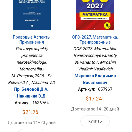
Правовые Аспекты
ОГЭ-2027. Математика.
Применения
Тренировочные
Нейротехнологий.
Варианты. 30 Вариантов
Pravovye aspekty
OGE-2027. Matematika.
Монография.-
primeneniia
Trenirovochnye varianty.
М.:Проспект,2026.
neirotekhnologii.
30 variantov , Miroshin
Monografiia.-
Vladimir Vasil'evich
M.:Prospekt,2026. , Pr.
Мирошин Владимир
Belovoi D.A., Nikishina V.D.
Васильевич
Пр. Беловой Д.А.,
Артикул: 1657967
Никишина В.Д.
$17.24
Артикул: 1636764
Доставка за 14–20 дней
$21.76
КУПИТЬ
Доставка за 14–20 дней