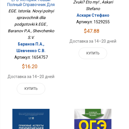
Zvuki? Eto my! , Askari
Полный Справочник Для
Stefano
Подготовки К ЕГЭ
EGE. Istoriia. Novyi polnyi
Аскари Стефано
spravochnik dlia
Артикул: 1529255
podgotovki k EGE ,
$47.88
Baranov P.A., Shevchenko
S.V.
Доставка за 14–20 дней
Баранов П.А.,
Шевченко С.В.
КУПИТЬ
Артикул: 1654757
$16.20
Доставка за 14–20 дней
КУПИТЬ