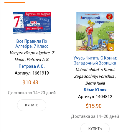
Все Правила По
Алгебре. 7 Класс
Vse pravila po algebre. 7
Учусь Читать С Конни:
klass , Petrova A.S.
Загадочный Воришка
Петрова А.С.
Uchus' chitat' s Konni:
Артикул: 1661919
Zagadochnyi vorishka ,
$10.43
Beme Iuliia
Бёме Юлия
Доставка за 14–20 дней
Артикул: 1404812
$15.90
КУПИТЬ
Доставка за 14–20 дней
КУПИТЬ