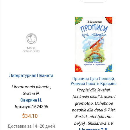
Литературная Планета
Прописи Для Левшей.
Учимся Писать Красиво
Literaturnaia planeta ,
И Грамотно. Учебное
Propisi dlia levshei.
Пособие Для Детей 5-7
Svirina N.
Uchimsia pisat' krasivo i
Лет. 5-Е Изд., Стер
Свирина Н.
gramotno. Uchebnoe
(черно-Белые)
Артикул: 1624395
posobie dlia detei 5-7 let.
$34.10
5-e izd., ster (cherno-
belye) , Shkliarova T.V.
Доставка за 14–20 дней
Шклярова Т.В.