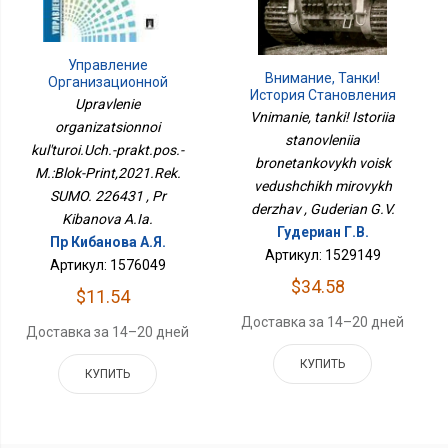
Управление
Внимание, Танки!
Организационной
История Становления
Культурой.Уч.-
Upravlenie
Бронетанковых Войск
Практ.пос.-М.:Блок-
Vnimanie, tanki! Istoriia
organizatsionnoi
Ведущих Мировых
Принт,2021.Рек. СУМО.
stanovleniia
Держав
kul'turoi.Uch.-prakt.pos.-
226431
bronetankovykh voisk
M.:Blok-Print,2021.Rek.
vedushchikh mirovykh
SUMO. 226431 , Pr
derzhav , Guderian G.V.
Kibanova A.Ia.
Гудериан Г.В.
Пр Кибанова А.Я.
Артикул: 1529149
Артикул: 1576049
$34.58
$11.54
Доставка за 14–20 дней
Доставка за 14–20 дней
КУПИТЬ
КУПИТЬ