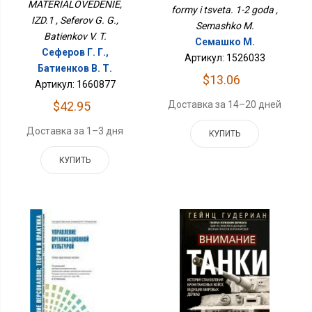
MATERIALOVEDENIE,
formy i tsveta. 1-2 goda ,
IZD.1 , Seferov G. G.,
Semashko M.
Batienkov V. T.
Семашко М.
Сеферов Г. Г.,
Артикул: 1526033
Батиенков В. Т.
$13.06
Артикул: 1660877
$42.95
Доставка за 14–20 дней
Доставка за 1–3 дня
КУПИТЬ
КУПИТЬ