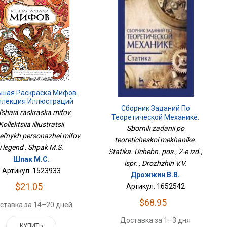
ьшая Раскраска Мифов.
ллекция Иллюстраций
Сборник Заданий По
вительных Персонажей
'shaia raskraska mifov.
Теоретической Механике.
Мифов И Легенд
Kollektsiia illiustratsii
Статика. Учебн. Пос., 2-Е Изд.,
Sbornik zadanii po
Испр.
tel'nykh personazhei mifov
teoreticheskoi mekhanike.
i legend , Shpak M.S.
Statika. Uchebn. pos., 2-e izd.,
Шпак М.С.
ispr. , Drozhzhin V.V.
Артикул: 1523933
Дрожжин В.В.
$21.05
Артикул: 1652542
$68.95
ставка за 14–20 дней
Доставка за 1–3 дня
КУПИТЬ