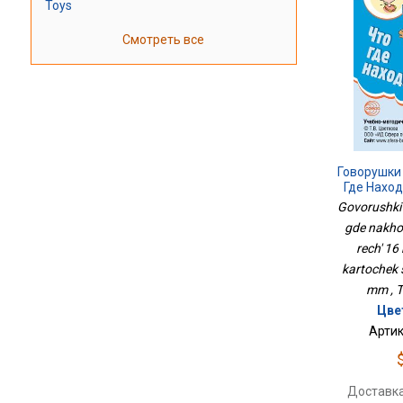
Toys
Смотреть все
Говорушки
Где Нахо
Речь 1
Govorushki 
Карточек 
gde nakho
rech' 1
kartochek 
mm , T
Цве
Артик
Доставка