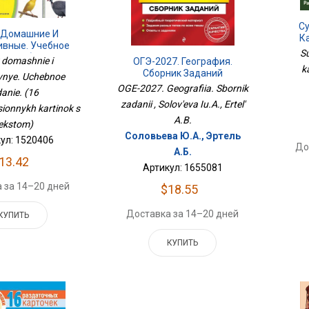
Су
 Домашние И
К
ивные. Учебное
S
ание. (16
y domashnie i
ОГЭ-2027. География.
k
страционных
Сборник Заданий
vnye. Uchebnoe
ок С Текстом)
OGE-2027. Geografiia. Sbornik
danie. (16
zadanii , Solov'eva Iu.A., Ertel'
ionnykh kartinok s
A.B.
ekstom)
Соловьева Ю.А., Эртель
ул: 1520406
До
А.Б.
13.42
Артикул: 1655081
 за 14–20 дней
$18.55
Доставка за 14–20 дней
КУПИТЬ
КУПИТЬ