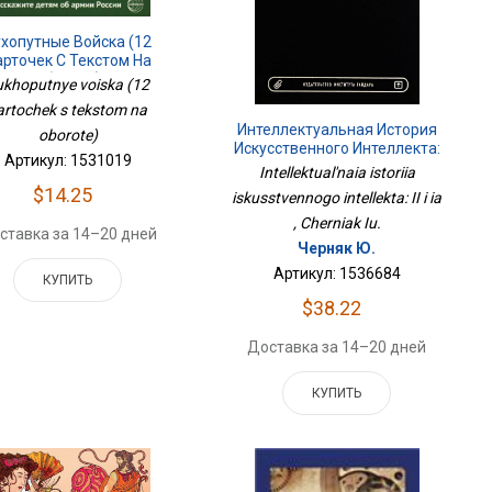
хопутные Войска (12
арточек С Текстом На
Обороте)
ukhoputnye voiska (12
artochek s tekstom na
Интеллектуальная История
oborote)
Искусственного Интеллекта:
Артикул: 1531019
ИИ И Я
Intellektual'naia istoriia
$14.25
iskusstvennogo intellekta: II i ia
, Cherniak Iu.
ставка за 14–20 дней
Черняк Ю.
Артикул: 1536684
КУПИТЬ
$38.22
Доставка за 14–20 дней
КУПИТЬ