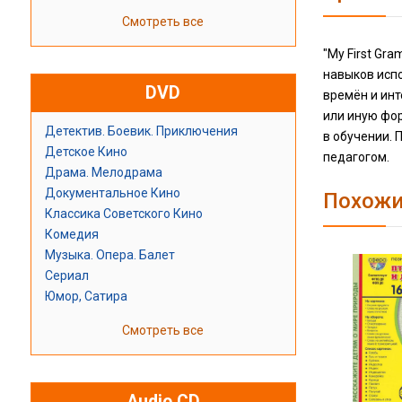
Смотреть все
"My First Gr
навыков испо
DVD
времён и инт
или иную фор
Детектив. Боевик. Приключения
в обучении.
Детское Кино
педагогом.
Драма. Мелодрама
Документальное Кино
Похожи
Классика Советского Кино
Комедия
Музыка. Опера. Балет
Сериал
Юмор, Сатира
Смотреть все
Audio CD