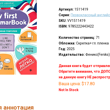
Артикул:
1511419
Серия:
Первоклассный англий
SKU:
VV1511419
ISBN:
9785222443422
Количество страниц:
71
Обложка:
Скрепка+ гл. пленка
Год:
2025
Издательство:
Феникс(Feniks)
Данная книга будет отправлен
Обратите внимание, что ДО
на данную книгу НЕ распрост
Ваша цена:
$17.80
Not In Stock
я аннотация