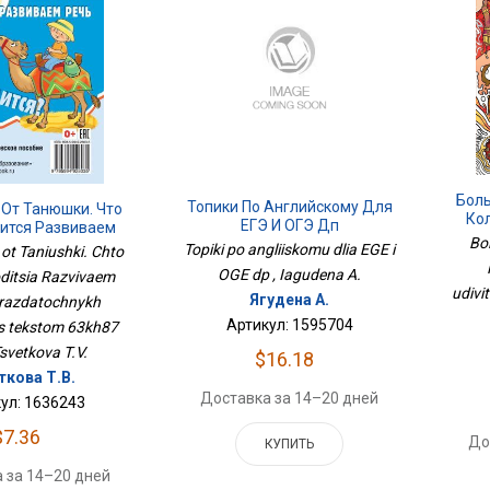
Бол
Топики По Английскому Для
 От Танюшки. Что
Ко
ЕГЭ И ОГЭ Дп
дится Развиваем
Уди
Bol
6 Раздаточных
Topiki po angliiskomu dlia EGE i
ot Taniushki. Chto
С Текстом 63х87
OGE dp , Iagudena A.
ditsia Razvivaem
Мм
udivi
Ягудена А.
6 razdatochnykh
Артикул: 1595704
s tekstom 63kh87
svetkova T.V.
$16.18
ткова Т.В.
Доставка за 14–20 дней
ул: 1636243
$7.36
До
КУПИТЬ
 за 14–20 дней