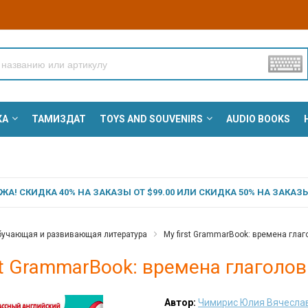
КА
ТАМИЗДАТ
TOYS AND SOUVENIRS
AUDIO BOOKS
А! СКИДКА 40% НА ЗАКАЗЫ ОТ $99.00 ИЛИ СКИДКА 50% НА ЗАКАЗЫ 
учающая и развивающая литература
My first GrammarBook: времена гла
st GrammarBook: времена глаголо
Автор:
Чимирис Юлия Вячесла