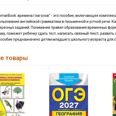
ammarBook: времена глаголов" - это пособие, включающее компле
льзования английской грамматики в письменной и устной речи. К
ересных заданий. Понимание правил образования временных форм 
му, поможет ребёнку сдать тест, написать связный текст, развит
 Пособие предназначено детям младшего школьного возраста для 
е товары