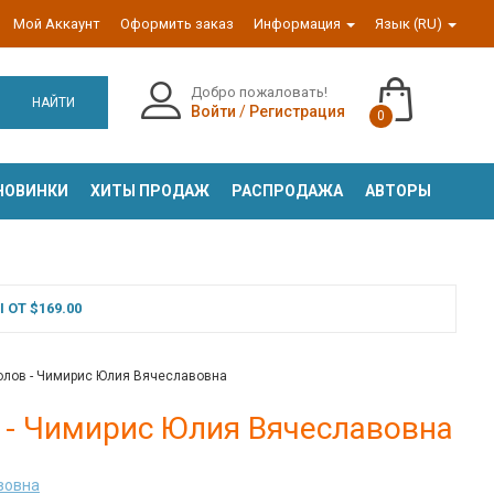
Мой Аккаунт
Оформить заказ
Информация
Язык (RU)
Добро пожаловать!
НАЙТИ
Войти
/
Регистрация
0
НОВИНКИ
ХИТЫ ПРОДАЖ
РАСПРОДАЖА
АВТОРЫ
ОТ $169.00
голов - Чимирис Юлия Вячеславовна
в - Чимирис Юлия Вячеславовна
вовна