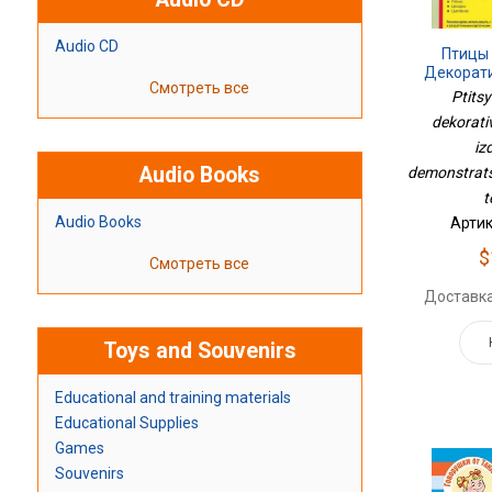
Audio CD
Птицы
Декорат
Смотреть все
Изд
Ptits
Демон
dekorati
Картин
iz
Audio Books
demonstrats
t
Audio Books
Артик
$
Смотреть все
Доставка
Toys and Souvenirs
Educational and training materials
Educational Supplies
Games
Souvenirs