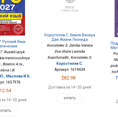
Коростелев С. Земля-Венера
Две Жизни Леонида
. Русский Язык.
Под
Ксанфомалити
Korostelev S. Zemlia-Venera
атические
Мат
вочные Задания
Dve zhizni Leonida
. Russkii iazyk.
По
Po
Ksanfomaliti , Korostelev S.
kie trenirovochnye
Ma
Коростелев С.
, Biserov A.Iu.,
pods
Артикул: 1619434
slova I.B.
toc
Ю., Маслова И.Б.
$82.98
ул: 1657976
Доставка за 14–20 дней
12.54
КУПИТЬ
 за 14–20 дней
Д
КУПИТЬ