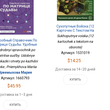
Сухопутные Войска (12
Карточек С Текстом На
Обороте)
Sukhoputnye voiska (12
робный Справочник По
kartochek s tekstom na
рице Судьбы. Удобные
oborote)
дсказки И Ответы По
drobnyi spravochnik po
Каждой Точке
Артикул: 1531019
tritse sud'by. Udobnye
$14.25
kazki i otvety po kazhdoi
hke , Priemykhova Mariia
Доставка за 14–20 дней
Приемыхова Мария
Артикул: 1660793
КУПИТЬ
$45.95
оставка за 1–3 дня
КУПИТЬ