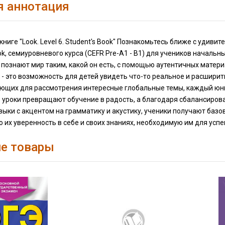
я аннотация
книге "Look. Level 6. Student's Book" Познакомьтесь ближе с удив
, семиуровневого курса (CEFR Pre-A1 - B1) для учеников начальны
 познают мир таким, какой он есть, с помощью аутентичных матер
- это возможность для детей увидеть что-то реальное и расширить
щих для рассмотрения интересные глобальные темы, каждый юнит 
уроки превращают обучение в радость, а благодаря сбалансиро
ыки с акцентом на грамматику и акустику, ученики получают базо
х уверенность в себе и своих знаниях, необходимую им для успешн
е товары