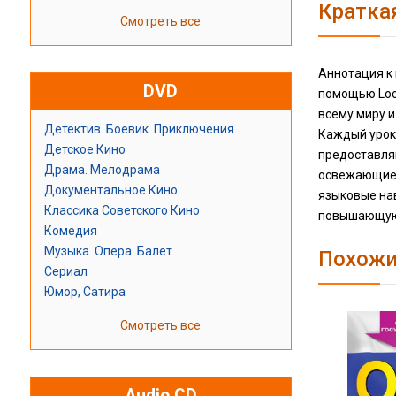
Кратка
Смотреть все
Аннотация к 
DVD
помощью Look
всему миру и
Детектив. Боевик. Приключения
Каждый урок 
Детское Кино
предоставляю
Драма. Мелодрама
освежающие 
Документальное Кино
языковые нав
Классика Советского Кино
повышающую и
Комедия
Музыка. Опера. Балет
Похожи
Сериал
Юмор, Сатира
Смотреть все
Audio CD