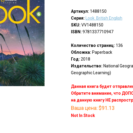
Артикул:
1488150
Серия:
Look. British English
SKU:
VV1488150
ISBN:
9781337710947
Количество страниц:
136
Обложка:
Paperback
Год:
2018
Издательство:
National Geogra
Geographic Learning)
Данная книга будет отправлен
Обратите внимание, что ДО
на данную книгу НЕ распрост
Ваша цена:
$91.13
Not In Stock