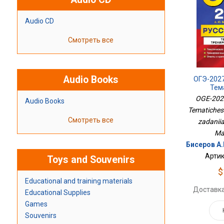
Audio CD
Смотреть все
Audio Books
ОГЭ-2027
Тем
Трениро
OGE-2027
Audio Books
Tematiches
Смотреть все
zadaniia 
Ma
Бисеров А.
Артик
Toys and Souvenirs
$
Educational and training materials
Доставка
Educational Supplies
Games
Souvenirs