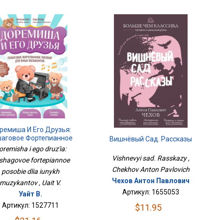
ремиша И Его Друзья:
аговое Фортепианное
Вишнёвый Сад. Рассказы
Пособие Для Юных
oremisha i ego druz'ia:
Музыкантов
Vishnevyi sad. Rasskazy ,
shagovoe fortepiannoe
Chekhov Anton Pavlovich
posobie dlia iunykh
Чехов Антон Павлович
muzykantov , Uait V.
Артикул: 1655053
Уайт В.
Артикул: 1527711
$11.95