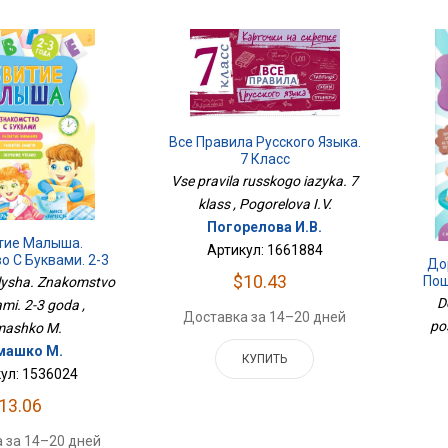
Все Правила Русского Языка.
7 Класс
Vse pravila russkogo iazyka. 7
klass , Pogorelova I.V.
Погорелова И.В.
тие Малыша.
Артикул: 1661884
о С Буквами. 2-3
До
Года
$10.43
Пош
lysha. Znakomstvo
D
mi. 2-3 goda ,
Доставка за 14–20 дней
po
mashko M.
машко М.
КУПИТЬ
ул: 1536024
13.06
 за 14–20 дней