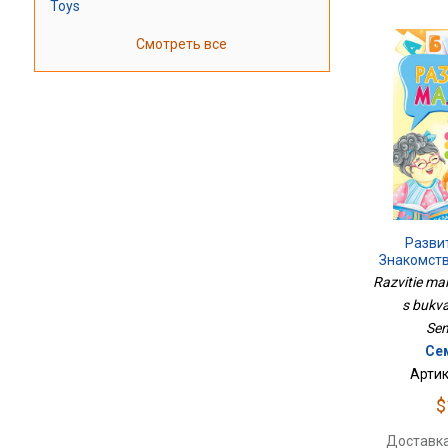
Toys
Смотреть все
Разви
Знакомств
Razvitie ma
s bukva
Se
Се
Артик
$
Доставка