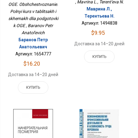
, Mavrina L., Terent'eva N.
И Схемах Для
OGE. Obshchestvoznanie.
Подготовки К ОГЭ
Маврина Л.,
Polnyi kurs v tablitsakh i
Терентьева Н.
skhemakh dlia podgotovki
Артикул: 1494838
k OGE , Baranov Petr
$9.95
Anatol'evich
Баранов Петр
Доставка за 14–20 дней
Анатольевич
Артикул: 1654777
КУПИТЬ
$16.20
Доставка за 14–20 дней
КУПИТЬ