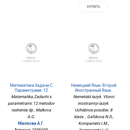
КУПИТЬ
Математика.Задачи С
Немецкий Язык. Второй
Параметрами: 12
Иностранный Язык.
Методов Решения Дп
Учебное Пособие. 8
Matematika.Zadachi s
Nemetskii iazyk. Vtoroi
Класс.
parametrami: 12 metodov
inostrannyi iazyk.
resheniia dp , Malkova
Uchebnoe posobie. 8
A.G.
klass. , Gal'skova N.D.,
Малкова А.Г.
Kompaniets I.M.,
Артикул: 1595690
Kompaniets L.V.