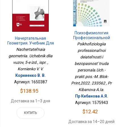
Психофизиология
Профессиональной
Начертательная
Деятельности И
Геометрия. Учебник Для
Psikhofiziologiia
Безопасность Труда
Вузов, 5-Е Изд., Испр.
Nachertatel'naia
professional'noi
Персонала.Уч.-
geometriia. Uchebnik dlia
Практ.пос.-М.:Блок-
deiatel'nosti i
Принт,2022. 233562
vuzov, 5-e izd., ispr. ,
bezopasnost' truda
Kornienko V. V.
personala.Uch.-
Корниенко В. В.
prakt.pos.-M.:Blok-
Артикул: 1650387
Print,2022. 233562 , Pr
Kibanova A.Ia.
$138.95
Пр Кибанова А.Я.
Доставка за 1–3 дня
Артикул: 1575943
$12.42
КУПИТЬ
Доставка за 14–20 дней