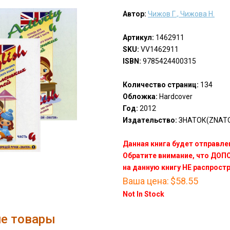
Автор:
Чижов Г., Чижова Н.
Артикул:
1462911
SKU:
VV1462911
ISBN:
9785424400315
Количество страниц:
134
Обложка:
Hardcover
Год:
2012
Издательство:
ЗНАТОК(ZNAT
Данная книга будет отправлен
Обратите внимание, что ДО
на данную книгу НЕ распрост
Ваша цена:
$58.55
Not In Stock
е товары