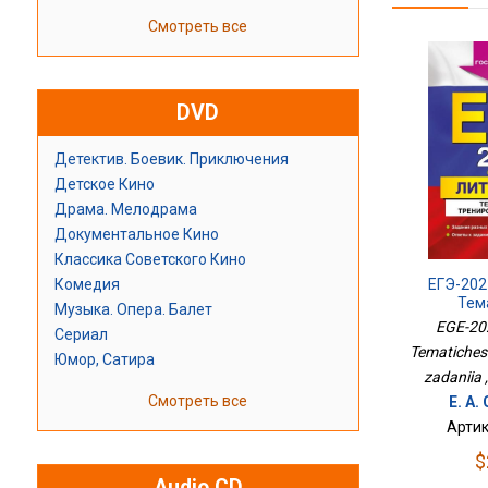
Смотреть все
DVD
Детектив. Боевик. Приключения
Детское Кино
Драма. Мелодрама
Документальное Кино
Классика Советского Кино
Комедия
ЕГЭ-202
Тем
Музыка. Опера. Балет
Трениро
EGE-202
Сериал
Tematiches
Юмор, Сатира
zadaniia 
Смотреть все
Е. А
Артик
$
Audio CD