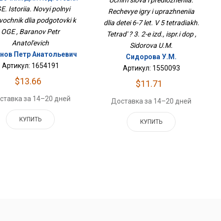
Uchim slova i predlozheniia.
Тетрадях. Тетрадь № 3. 2-Е
К ОГЭ
. Istoriia. Novyi polnyi
Rechevye igry i uprazhneniia
Изд., Испр.и Доп
vochnik dlia podgotovki k
dlia detei 6-7 let. V 5 tetradiakh.
OGE , Baranov Petr
Tetrad' ? 3. 2-e izd., ispr.i dop ,
Anatol'evich
Sidorova U.M.
нов Петр Анатольевич
Сидорова У.М.
Артикул: 1654191
Артикул: 1550093
$13.66
$11.71
ставка за 14–20 дней
Доставка за 14–20 дней
КУПИТЬ
КУПИТЬ