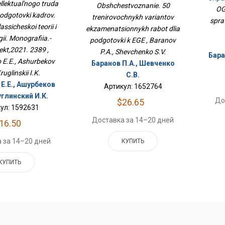
в. Проблемы
llektual'nogo truda
Obshchestvoznanie. 50
Для Подготовки К ЕГЭ
OGE
еской Теории И
podgotovki kadrov.
trenirovochnykh variantov
ии. Монография.-
spra
ssicheskoi teorii i
ект,2021. 2389
ekzamenatsionnykh rabot dlia
ii. Monografiia.-
podgotovki k EGE , Baranov
ekt,2021. 2389 ,
P.A., Shevchenko S.V.
Бара
E.E., Ashurbekov
Баранов П.А., Шевченко
ruglinskii I.K.
С.В.
Е.Е., Ашурбеков
Артикул: 1652764
углинский И.К.
До
$26.65
ул: 1592631
Доставка за 14–20 дней
16.50
 за 14–20 дней
КУПИТЬ
КУПИТЬ