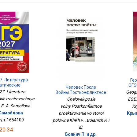
7. Литература.
Ге
атические
ОГЭ
Человек После
вочные Задания
7. Literatura.
Geogr
Войны.Постконфликтное
Проектирование Во Второй
kie trenirovochnye
EGE.
Chelovek posle
Половине ХХ В.
, E. A. Samoilova
Kr
voiny.Postkonfliktnoe
. Самойлова
Крыл
proektirovanie vo vtoroi
ул: 1654109
polovine KhKh v. , Boianich P. i
dr.
20.34
Боянич П. и др.