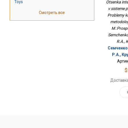
Кадро
Toys
Otsenka inte
Классич
v sisteme 
Методолог
Смотреть все
Problemy kla
М.:Просп
metodolog
M.:Prosp
Semchenko 
R.A., K
Семченко 
Р.А., Кр
Артик
$
Доставка