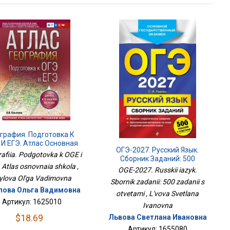
ография. Подготовка К
 И ЕГЭ. Атлас Основная
ОГЭ-2027. Русский Язык.
Школа
afiia. Podgotovka k OGE i
Сборник Заданий: 500
 Atlas osnovnaia shkola ,
Заданий С Ответами
OGE-2027. Russkii iazyk.
ylova Ol'ga Vadimovna
Sbornik zadanii: 500 zadanii s
ова Ольга Вадимовна
otvetami , L'vova Svetlana
Артикул: 1625010
Ivanovna
$18.69
Львова Светлана Ивановна
Артикул: 1655080