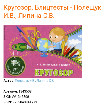
Кругозор. Блицтесты - Полещук
И.В., Липина С.В.
Автор:
Полещук И.В., Липина С.В.
Артикул:
1343508
SKU:
VV1343508
ISBN:
9755040941773