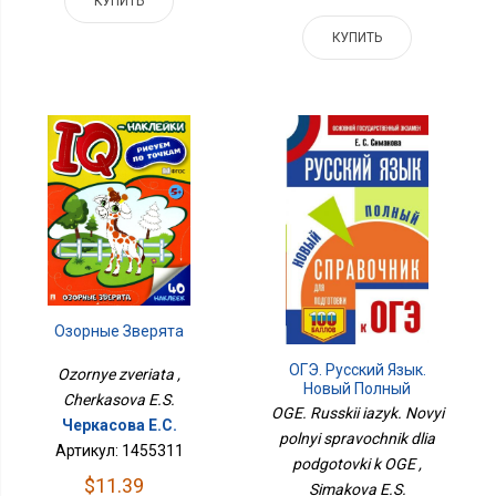
КУПИТЬ
КУПИТЬ
Озорные Зверята
ОГЭ. Русский Язык.
Ozornye zveriata ,
Новый Полный
Cherkasova E.S.
Справочник Для
OGE. Russkii iazyk. Novyi
Черкасова Е.С.
Подготовки К ОГЭ
polnyi spravochnik dlia
Артикул: 1455311
podgotovki k OGE ,
$11.39
Simakova E.S.