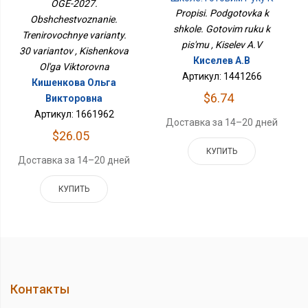
Тренировочные
OGE-2027.
Письму
Варианты. 30 Вариантов
Propisi. Podgotovka k
Obshchestvoznanie.
shkole. Gotovim ruku k
Trenirovochnye varianty.
pis'mu , Kiselev A.V
30 variantov , Kishenkova
Киселев А.В
Ol'ga Viktorovna
Артикул: 1441266
Кишенкова Ольга
$6.74
Викторовна
Артикул: 1661962
Доставка за 14–20 дней
$26.05
КУПИТЬ
Доставка за 14–20 дней
КУПИТЬ
Контакты