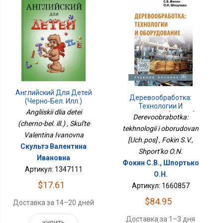
Английский Для Детей
Деревообработка:
(черно-Бел. Илл.)
Технологии И
Angliiskii dlia detei
Оборудован [Уч.пос]
Derevoobrabotka:
(cherno-bel. ill.) , Skul'te
tekhnologii i oborudovan
Valentina Ivanovna
[Uch.pos] , Fokin S.V.,
Скультэ Валентина
Shport'ko O.N.
Ивановна
Фокин С.В., Шпортько
Артикул: 1347111
О.Н.
$17.61
Артикул: 1660857
$84.95
Доставка за 14–20 дней
Доставка за 1–3 дня