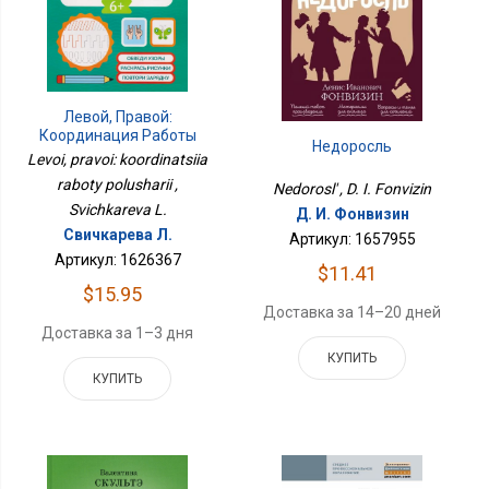
Левой, Правой:
Координация Работы
Недоросль
Полушарий
Levoi, pravoi: koordinatsiia
raboty polusharii ,
Nedorosl' , D. I. Fonvizin
Svichkareva L.
Д. И. Фонвизин
Свичкарева Л.
Артикул: 1657955
Артикул: 1626367
$11.41
$15.95
Доставка за 14–20 дней
Доставка за 1–3 дня
КУПИТЬ
КУПИТЬ