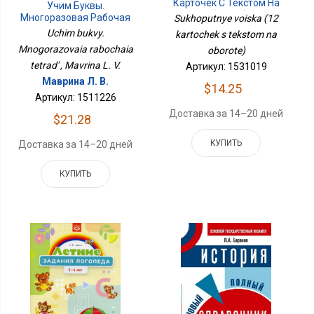
Карточек С Текстом На
Учим Буквы.
Обороте)
Многоразовая Рабочая
Sukhoputnye voiska (12
Тетрадь
Uchim bukvy.
kartochek s tekstom na
Mnogorazovaia rabochaia
oborote)
tetrad' , Mavrina L. V.
Артикул: 1531019
Маврина Л. В.
$14.25
Артикул: 1511226
Доставка за 14–20 дней
$21.28
КУПИТЬ
Доставка за 14–20 дней
КУПИТЬ