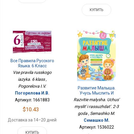
КУПИТЬ
Все Правила Русского
Языка. 6 Класс
Vse pravila russkogo
iazyka. 6 klass ,
Pogorelova I.V.
Развитие Малыша.
Учусь Мыслить И
Погорелова И.В.
Рассуждать. 2-3 Года
Razvitie malysha. Uchus'
Артикул: 1661883
myslit' i rassuzhdat'. 2-3
$10.43
goda , Semashko M.
Доставка за 14–20 дней
Семашко М.
Артикул: 1536022
КУПИТЬ