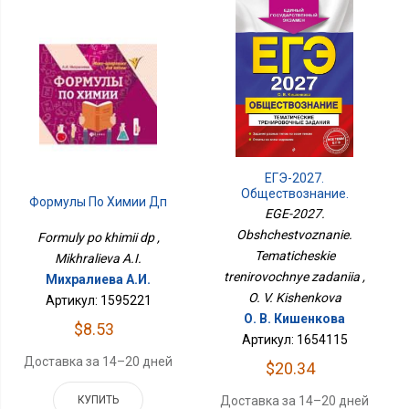
ЕГЭ-2027.
Обществознание.
Формулы По Химии Дп
Тематические
EGE-2027.
Тренировочные
Obshchestvoznanie.
Formuly po khimii dp ,
Задания
Tematicheskie
Mikhralieva A.I.
trenirovochnye zadaniia ,
Михралиева А.И.
O. V. Kishenkova
Артикул: 1595221
О. В. Кишенкова
$8.53
Артикул: 1654115
Доставка за 14–20 дней
$20.34
Доставка за 14–20 дней
КУПИТЬ