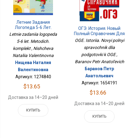
Летние Задания
Логопеда 5-6 Лет.
ОГЭ. История. Новый
Методич. Комплект
Полный Справочник Для
Letnie zadaniia logopeda
Подготовки К ОГЭ
OGE. Istoriia. Novyi polnyi
5-6 let. Metodich.
spravochnik dlia
komplekt , Nishcheva
podgotovki k OGE ,
Nataliia Valentinovna
Baranov Petr Anatol'evich
Нищева Наталия
Баранов Петр
Валентиновна
Анатольевич
Артикул: 1274840
Артикул: 1654191
$13.65
$13.66
Доставка за 14–20 дней
Доставка за 14–20 дней
КУПИТЬ
КУПИТЬ