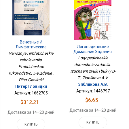
Венозные И
Логопедические
Лимфатические
Домашние Задания.
Заболевания.
Venoznye i limfaticheskie
Изучаем Звуки И Буквы
Практическое
Logopedicheskie
zabolevaniia.
Д-Т
Руководство, 5-Е
domashnie zadaniia.
Prakticheskoe
Издание
Izuchaem zvuki i bukvy D-
rukovodstvo, 5-e izdanie ,
T , Ziablikova A.V.
Piter Glovitski
Зябликова А.В.
Питер Гловицки
Артикул: 1446797
Артикул: 1662705
$6.65
$312.21
Доставка за 14–20 дней
Доставка за 14–20 дней
КУПИТЬ
КУПИТЬ