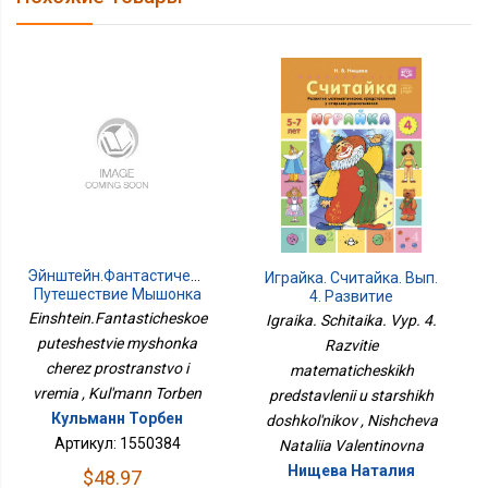
Эйнштейн.Фантастическое
Играйка. Считайка. Вып.
Путешествие Мышонка
4. Развитие
Через Пространство И
Математических
Einshtein.Fantasticheskoe
Igraika. Schitaika. Vyp. 4.
Время
Представлений У
puteshestvie myshonka
Razvitie
Старших Дошкольников
cherez prostranstvo i
matematicheskikh
vremia , Kul'mann Torben
predstavlenii u starshikh
Кульманн Торбен
doshkol'nikov , Nishcheva
Артикул: 1550384
Nataliia Valentinovna
Нищева Наталия
$48.97