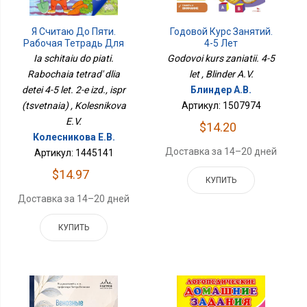
Я Считаю До Пяти.
Годовой Курс Занятий.
Рабочая Тетрадь Для
4-5 Лет
Детей 4-5 Лет. 2-Е Изд.,
Ia schitaiu do piati.
Godovoi kurs zaniatii. 4-5
Испр (цветная)
Rabochaia tetrad' dlia
let , Blinder A.V.
detei 4-5 let. 2-e izd., ispr
Блиндер А.В.
(tsvetnaia) , Kolesnikova
Артикул: 1507974
E.V.
$14.20
Колесникова Е.В.
Доставка за 14–20 дней
Артикул: 1445141
$14.97
КУПИТЬ
Доставка за 14–20 дней
КУПИТЬ