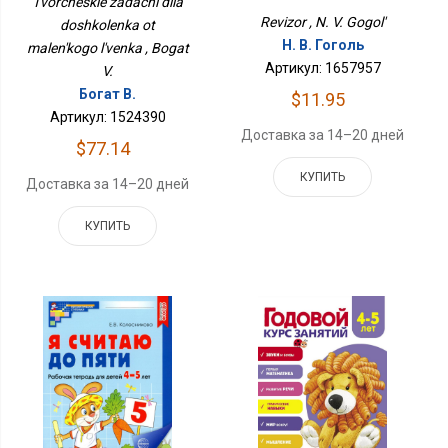
Tvorcheskie zadachi dlia
Revizor , N. V. Gogol'
doshkolenka ot
Н. В. Гоголь
malen'kogo l'venka , Bogat
Артикул: 1657957
V.
Богат В.
$11.95
Артикул: 1524390
Доставка за 14–20 дней
$77.14
КУПИТЬ
Доставка за 14–20 дней
КУПИТЬ