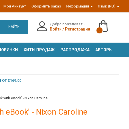
Мой Аккаунт
Оформить заказ
Информация
Язык (RU)
Добро пожаловать!
НАЙТИ
Войти
/
Регистрация
0
НОВИНКИ
ХИТЫ ПРОДАЖ
РАСПРОДАЖА
АВТОРЫ
ОТ $169.00
k with eBook' - Nixon Caroline
h eBook' - Nixon Caroline