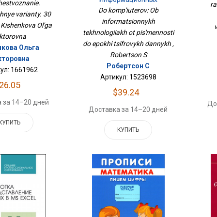
estvoznanie.
ra
Технологиях От
Do komp'iuterov: Ob
hnye varianty. 30
Письменности До Эпохи
informatsionnykh
Цифровых Данных
, Kishenkova Ol'ga
v
tekhnologiiakh ot pis'mennosti
ktorovna
do epokhi tsifrovykh dannykh ,
кова Ольга
Robertson S
кторовна
Робертсон С
ул: 1661962
Артикул: 1523698
26.05
$39.24
 за 14–20 дней
До
Доставка за 14–20 дней
КУПИТЬ
КУПИТЬ