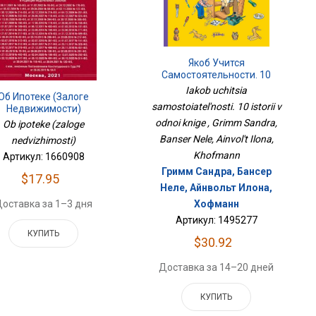
Якоб Учится
Самостоятельности. 10
Историй В Одной Книге
Iakob uchitsia
Об Ипотеке (залоге
samostoiatel'nosti. 10 istorii v
Недвижимости)
odnoi knige , Grimm Sandra,
Ob ipoteke (zaloge
Banser Nele, Ainvol't Ilona,
nedvizhimosti)
Khofmann
Артикул: 1660908
Гримм Сандра, Бансер
$17.95
Неле, Айнвольт Илона,
оставка за 1–3 дня
Хофманн
Артикул: 1495277
КУПИТЬ
$30.92
Доставка за 14–20 дней
КУПИТЬ