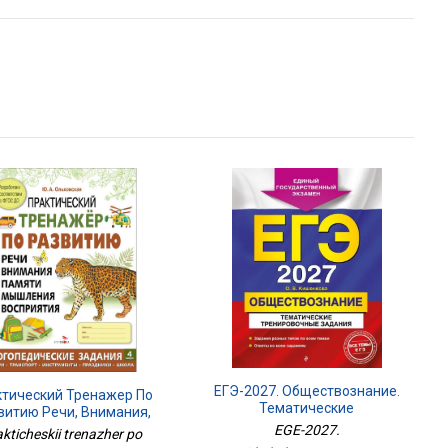
ЕГЭ-2027. Обществознание.
ктический Тренажер По
Тематические
витию Речи, Внимания,
Тренировочные Задания
Памяти, Мышления,
EGE-2027.
kticheskii trenazher po
осприятия. Выпуск 4.