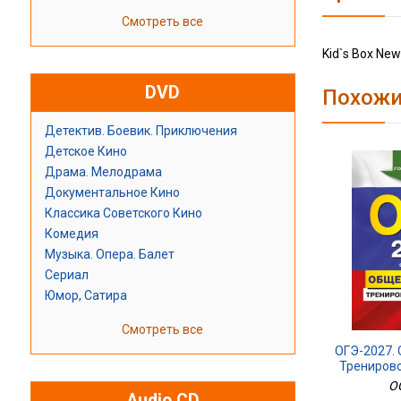
Смотреть все
Kid`s Box New
DVD
Похожи
Детектив. Боевик. Приключения
Детское Кино
Драма. Мелодрама
Документальное Кино
Классика Советского Кино
Комедия
Музыка. Опера. Балет
Сериал
Юмор, Сатира
Смотреть все
ОГЭ-2027.
Трениров
30 
O
Audio CD