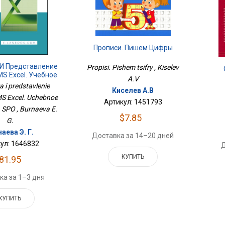
Прописи. Пишем Цифры
 И Представление
Propisi. Pishem tsifry , Kiselev
S Excel. Учебное
A.V
бие Для СПО
 i predstavlenie
Киселев А.В
S Excel. Uchebnoe
Артикул: 1451793
a SPO , Burnaeva E.
$7.85
G.
аева Э. Г.
Доставка за 14–20 дней
ул: 1646832
Д
КУПИТЬ
81.95
ка за 1–3 дня
КУПИТЬ