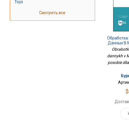
Toys
Смотреть все
Обработка
Данных В M
Посо
Obrabotka
dannykh v M
posobie dli
Бурн
Артик
$
Достав