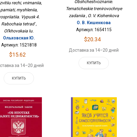
Obshchestvoznanie.
zvitiiu rechi, vnimaniia,
Рабочая Тетрадь
Tematicheskie trenirovochnye
pamiati, myshleniia,
zadaniia , O. V. Kishenkova
ospriiatiia. Vypusk 4.
О. В. Кишенкова
Rabochaia tetrad' ,
Артикул: 1654115
Ol'khovskaia Iu.
Ольховская Ю.
$20.34
Артикул: 1521818
Доставка за 14–20 дней
$15.62
КУПИТЬ
ставка за 14–20 дней
КУПИТЬ