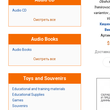
Obshch
Trenirovoc
Audio CD
variantov 
Vi
Смотреть все
Кишен
Ви
Артик
Audio Books
$
Audio Books
Доставка
Смотреть все
Toys and Souvenirs
Educational and training materials
Educational Supplies
Games
Souvenirs