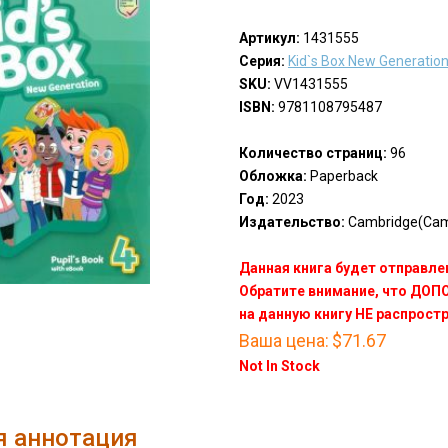
Артикул:
1431555
Серия:
Kid`s Box New Generatio
SKU:
VV1431555
ISBN:
9781108795487
Количество страниц:
96
Обложка:
Paperback
Год:
2023
Издательство:
Cambridge(Cam
Данная книга будет отправлен
Обратите внимание, что ДО
на данную книгу НЕ распрост
Ваша цена:
$71.67
Not In Stock
я аннотация