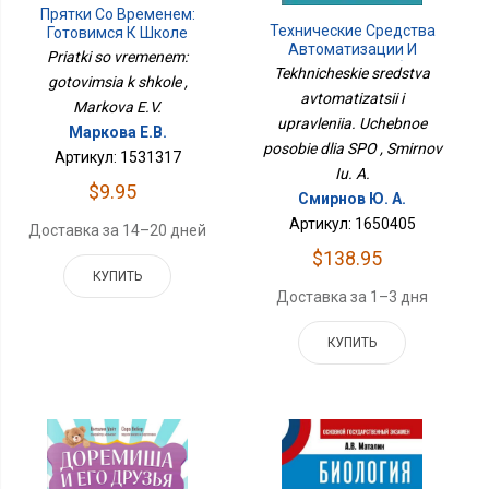
Прятки Со Временем:
Технические Средства
Готовимся К Школе
Автоматизации И
Priatki so vremenem:
Управления. Учебное
Tekhnicheskie sredstva
gotovimsia k shkole ,
Пособие Для СПО
avtomatizatsii i
Markova E.V.
upravleniia. Uchebnoe
Маркова Е.В.
posobie dlia SPO , Smirnov
Артикул: 1531317
Iu. A.
$9.95
Смирнов Ю. А.
Артикул: 1650405
Доставка за 14–20 дней
$138.95
КУПИТЬ
Доставка за 1–3 дня
КУПИТЬ