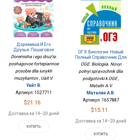
Доремиша И Его
Друзья: Пошаговое
ОГЭ. Биология. Новый
Фортепианное Пособие
Doremisha i ego druz'ia:
Полный Справочник Для
Для Юных Музыкантов
Подготовки К ОГЭ
poshagovoe fortepiannoe
OGE. Biologiia. Novyi
posobie dlia iunykh
polnyi spravochnik dlia
muzykantov , Uait V.
podgotovki k OGE ,
Уайт В.
Matalin A.V.
Артикул: 1527711
Маталин А.В.
Артикул: 1657887
$21.16
$15.11
Доставка за 14–20 дней
Доставка за 14–20 дней
КУПИТЬ
КУПИТЬ