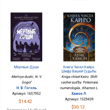
Книга Чисел Кайро.
Мёртвые Души
Шифр Вашей Судьбы.
Полезная Нумерология
Kniga chisel Kairo. Shifr
Mertvye dushi , N. V.
vashei sud'by. Poleznaia
Gogol'
numerologiia , Khamon L.
Н. В. Гоголь
Хамон Л.
Артикул: 1657952
Артикул: 1529439
$14.42
$30.12
Доставка за 14–20 дней