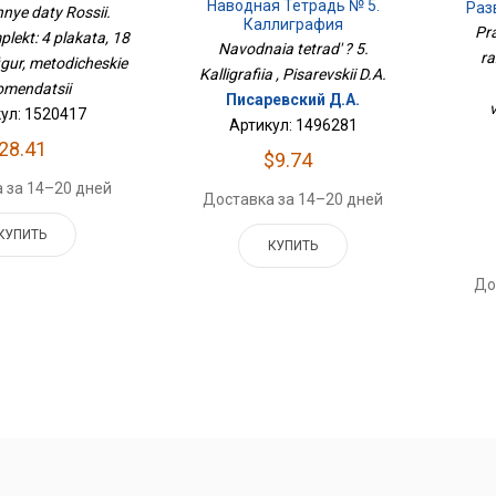
Наводная Тетрадь № 5.
убных Фигур,
Раз
nye daty Rossii.
Каллиграфия
одические
Pra
plekt: 4 plakata, 18
омендации
В
Navodnaia tetrad' ? 5.
ra
igur, metodicheskie
Kalligrafiia , Pisarevskii D.A.
omendatsii
Писаревский Д.А.
v
ул: 1520417
Артикул: 1496281
28.41
$9.74
 за 14–20 дней
Доставка за 14–20 дней
КУПИТЬ
КУПИТЬ
До