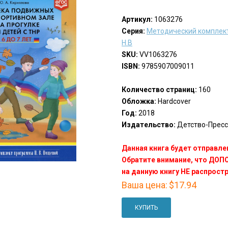
Артикул:
1063276
Серия:
Методический комплек
Н.В
SKU:
VV1063276
ISBN:
9785907009011
Количество страниц:
160
Обложка:
Hardcover
Год:
2018
Издательство:
Детство-Пресс(
Данная книга будет отправлен
Обратите внимание, что ДО
на данную книгу НЕ распрост
Ваша цена:
$17.94
КУПИТЬ