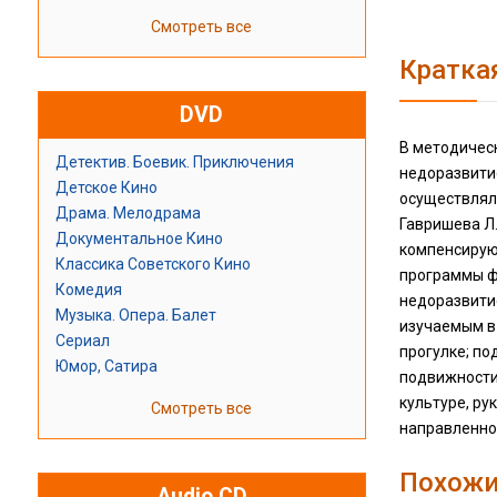
Смотреть все
Кратка
DVD
В методичес
Детектив. Боевик. Приключения
недоразвити
Детское Кино
осуществлялс
Драма. Мелодрама
Гавришева Л.
Документальное Кино
компенсирующ
Классика Советского Кино
программы ф
Комедия
недоразвитие
Музыка. Опера. Балет
изучаемым в 
Сериал
прогулке; по
Юмор, Сатира
подвижности 
культуре, р
Смотреть все
направленнос
Похожи
Audio CD