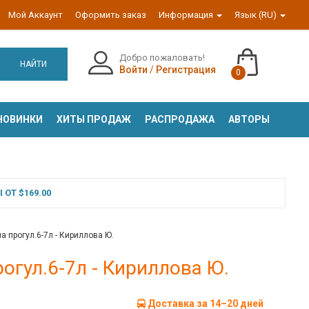
Мой Аккаунт
Оформить заказ
Информация
Язык (RU)
Добро пожаловать!
НАЙТИ
Войти
/
Регистрация
0
НОВИНКИ
ХИТЫ ПРОДАЖ
РАСПРОДАЖА
АВТОРЫ
ОТ $169.00
на прогул.6-7л - Кириллова Ю.
рогул.6-7л - Кириллова Ю.
Доставка за 14–20 дней