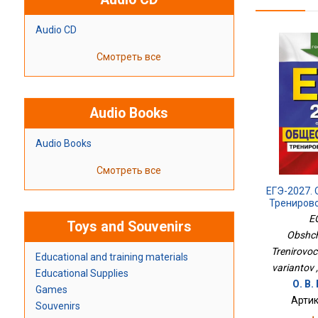
Audio CD
Смотреть все
Audio Books
Audio Books
Смотреть все
ЕГЭ-2027.
Трениров
30 
E
Toys and Souvenirs
Obshch
Trenirovoc
Educational and training materials
variantov 
Educational Supplies
О. В
Games
Артик
Souvenirs