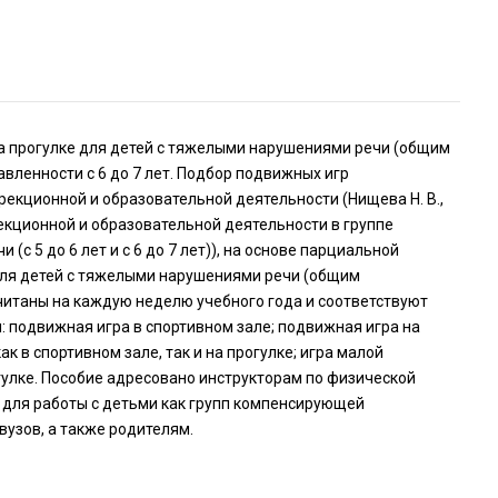
а прогулке для детей с тяжелыми нарушениями речи (общим
ленности с 6 до 7 лет. Подбор подвижных игр
екционной и образовательной деятельности (Нищева Н. В.,
екционной и образовательной деятельности в группе
 5 до 6 лет и с 6 до 7 лет)), на основе парциальной
ля детей с тяжелыми нарушениями речи (общим
считаны на каждую неделю учебного года и соответствуют
: подвижная игра в спортивном зале; подвижная игра на
 в спортивном зале, так и на прогулке; игра малой
гулке. Пособие адресовано инструкторам по физической
 для работы с детьми как групп компенсирующей
вузов, а также родителям.