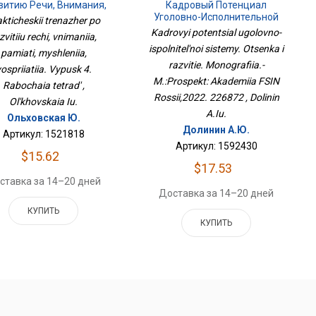
витию Речи, Внимания,
Кадровый Потенциал
Памяти, Мышления,
Уголовно-Исполнительной
kticheskii trenazher po
осприятия. Выпуск 4.
Системы. Оценка И Развитие.
Kadrovyi potentsial ugolovno-
zvitiiu rechi, vnimaniia,
Рабочая Тетрадь
Монография.-М.:Проспект:
ispolnitel'noi sistemy. Otsenka i
pamiati, myshleniia,
Академия ФСИН
России,2022. 226872
razvitie. Monografiia.-
ospriiatiia. Vypusk 4.
M.:Prospekt: Akademiia FSIN
Rabochaia tetrad' ,
Rossii,2022. 226872 , Dolinin
Ol'khovskaia Iu.
A.Iu.
Ольховская Ю.
Долинин А.Ю.
Артикул: 1521818
Артикул: 1592430
$15.62
$17.53
ставка за 14–20 дней
Доставка за 14–20 дней
КУПИТЬ
КУПИТЬ