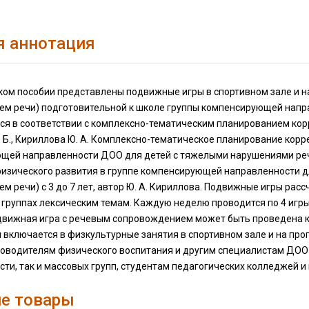
я аннотация
ком пособии представлены подвижные игры в спортивном зале и н
ем речи) подготовительной к школе группы компенсирующей направ
я в соответствии с комплексно-тематическим планированием корр
 Б., Кириллова Ю. А. Комплексно-тематическое планирование корр
ей направленности ДОО для детей с тяжелыми нарушениями речи (с
изического развития в группе компенсирующей направленности д
м речи) с 3 до 7 лет, автор Ю. А. Кириллова. Подвижные игры рас
группах лексическим темам. Каждую неделю проводится по 4 игры
движная игра с речевым сопровождением может быть проведена как
включается в физкультурные занятия в спортивном зале и на про
уководителям физического воспитания и другим специалистам ДОО
ти, так и массовых групп, студентам педагогических колледжей и 
е товары