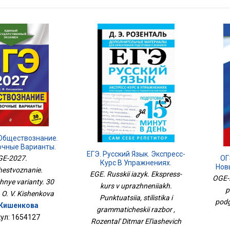
 Обществознание.
очные Варианты.
ЕГЭ. Русский Язык. Экспресс-
Вариантов
ОГ
GE-2027.
Курс В Упражнениях.
Нов
estvoznanie.
Пунктуация, Стилистика И
EGE. Russkii iazyk. Ekspress-
Д
OGE-2
Грамматический Разбор
hnye varianty. 30
kurs v uprazhneniiakh.
p
, O. V. Kishenkova
Punktuatsiia, stilistika i
podg
. Кишенкова
grammaticheskii razbor ,
ул: 1654127
Rozental' Ditmar El'iashevich