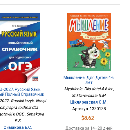
Мышление. Для Детей 4-6
Лет
Myshlenie. Dlia detei 4-6 let ,
Э-2027. Русский Язык.
ый Полный Справочник
Shkliarevskaia S.M.
ля Подготовки К ОГЭ
027. Russkii iazyk. Novyi
Шкляревская С.М.
olnyi spravochnik dlia
Артикул: 1330138
otovki k OGE , Simakova
$8.62
E.S.
Симакова Е.С.
Доставка за 14–20 дней