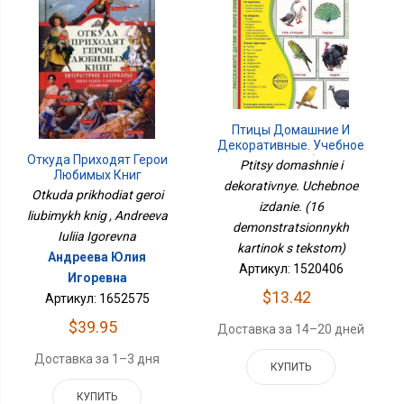
Птицы Домашние И
Декоративные. Учебное
Откуда Приходят Герои
Издание. (16
Ptitsy domashnie i
Любимых Книг
Демонстрационных
dekorativnye. Uchebnoe
Картинок С Текстом)
Otkuda prikhodiat geroi
izdanie. (16
liubimykh knig , Andreeva
demonstratsionnykh
Iuliia Igorevna
kartinok s tekstom)
Андреева Юлия
Артикул: 1520406
Игоревна
$13.42
Артикул: 1652575
$39.95
Доставка за 14–20 дней
Доставка за 1–3 дня
КУПИТЬ
КУПИТЬ