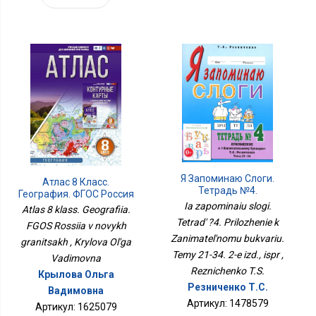
Я Запоминаю Слоги.
Атлас 8 Класс.
Тетрадь №4.
География. ФГОС Россия
Приложение К
В Новых Границах
Ia zapominaiu slogi.
Atlas 8 klass. Geografiia.
Занимательному
Tetrad' ?4. Prilozhenie k
FGOS Rossiia v novykh
Букварю. Темы 21-34. 2-
Zanimatel'nomu bukvariu.
Е Изд., Испр
granitsakh , Krylova Ol'ga
Temy 21-34. 2-e izd., ispr ,
Vadimovna
Reznichenko T.S.
Крылова Ольга
Резниченко Т.С.
Вадимовна
Артикул: 1478579
Артикул: 1625079