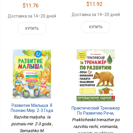
$11.92
$11.76
Доставка за 14–20 дней
Доставка за 14–20 дней
КУПИТЬ
КУПИТЬ
Развитие Малыша. Я
Практический Тренажер
Познаю Мир. 2-3 Года
По Развитию Речи,
Razvitie malysha. Ia
Внимания, Памяти,
Prakticheskii trenazher po
Мышления, Восприятия.
poznaiu mir. 2-3 goda ,
razvitiiu rechi, vnimaniia,
Выпуск 1. Рабочая
Semashko M.