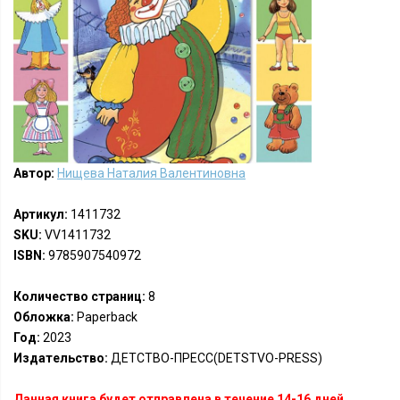
Автор:
Нищева Наталия Валентиновна
Артикул:
1411732
SKU:
VV1411732
ISBN:
9785907540972
Количество страниц:
8
Обложка:
Paperback
Год:
2023
Издательство:
ДЕТСТВО-ПРЕСС(DETSTVO-PRESS)
Данная книга будет отправлена в течение 14-16 дней.