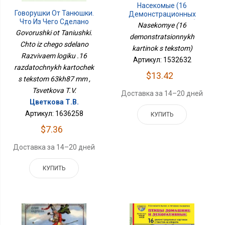
Насекомые (16
Говорушки От Танюшки.
Демонстрационных
Что Из Чего Сделано
Картинок С Текстом)
Nasekomye (16
Развиваем Логику .16
Govorushki ot Taniushki.
demonstratsionnykh
Раздаточных Карточек
Chto iz chego sdelano
С Текстом 63х87 Мм
kartinok s tekstom)
Razvivaem logiku .16
Артикул: 1532632
razdatochnykh kartochek
$13.42
s tekstom 63kh87 mm ,
Tsvetkova T.V.
Доставка за 14–20 дней
Цветкова Т.В.
Артикул: 1636258
КУПИТЬ
$7.36
Доставка за 14–20 дней
КУПИТЬ