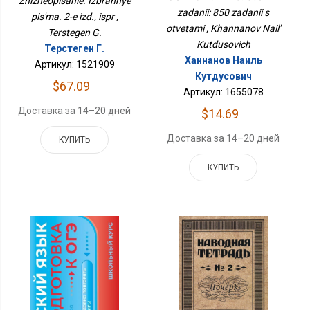
Zhizneopisanie. Izbrannye
zadanii: 850 zadanii s
pis'ma. 2-e izd., ispr ,
otvetami , Khannanov Nail'
Terstegen G.
Kutdusovich
Терстеген Г.
Ханнанов Наиль
Артикул: 1521909
Кутдусович
$67.09
Артикул: 1655078
Доставка за 14–20 дней
$14.69
Доставка за 14–20 дней
КУПИТЬ
КУПИТЬ