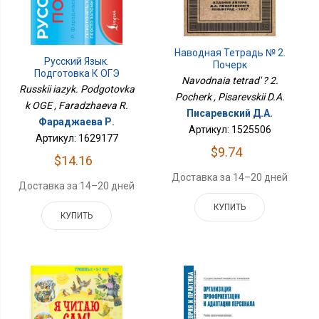
Наводная Тетрадь № 2.
Русский Язык.
Почерк
Подготовка К ОГЭ
Navodnaia tetrad' ? 2.
Russkii iazyk. Podgotovka
Pocherk , Pisarevskii D.A.
k OGE , Faradzhaeva R.
Писаревский Д.А.
Фараджаева Р.
Артикул: 1525506
Артикул: 1629177
$9.74
$14.16
Доставка за 14–20 дней
Доставка за 14–20 дней
КУПИТЬ
КУПИТЬ