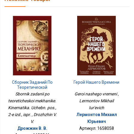
Сборник Заданий По
Герой Нашего Времени
Теоретической
Механике. Кинематика.
Sbornik zadanii po
Geroi nashego vremeni ,
Учебн. Пос., 2-Е Изд.,
teoreticheskoi mekhanike.
Lermontov Mikhail
Испр.
Kinematika. Uchebn. pos.,
Iur'evich
2-e izd., ispr. , Drozhzhin V.
Лермонтов Михаил
V.
Юрьевич
Дрожжин В. В.
Артикул: 1658058