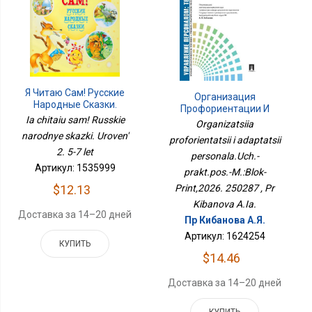
Я Читаю Сам! Русские
Организация
Народные Сказки.
Профориентации И
Уровень 2. 5-7 Лет
Ia chitaiu sam! Russkie
Адаптации
Organizatsiia
Персонала.Уч.-
narodnye skazki. Uroven'
proforientatsii i adaptatsii
Практ.пос.-М.:Блок-
2. 5-7 let
Принт,2026. 250287
personala.Uch.-
Артикул: 1535999
prakt.pos.-M.:Blok-
Print,2026. 250287 , Pr
$12.13
Kibanova A.Ia.
Доставка за 14–20 дней
Пр Кибанова А.Я.
Артикул: 1624254
КУПИТЬ
$14.46
Доставка за 14–20 дней
КУПИТЬ